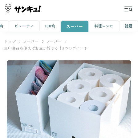
納
ビューティ
100均
料理レシピ
話題
スーパー
トップ
スーパー
スーパー
無印良品を使えばお金が貯まる！3つのポイント