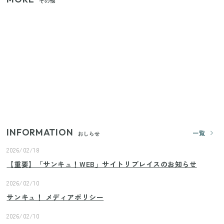
その他
【2026年夏】日本橋限定の手土産5選！老舗から新ブ
ランドまで
【セリア】「考えた人天才！」使いやすさの工夫が
すごい大人気グッズ
いまが旬の「みょうが」を買ったらやらなきゃ損！
プロが教えるみょうがの1番おいしい食べ方
INFORMATION
一覧
おしらせ
2026/02/18
【重要】「サンキュ！WEB」サイトリプレイスのお知らせ
2026/02/10
サンキュ！ メディアポリシー
2026/02/10