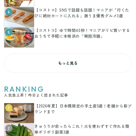
【コストコ】SNSで話題も話題！マニアが「行くた
4
びに絶対カートに入れる」激うま優秀グルメ3選
【コストコ】ゆで時間40秒！マニアがリピ買いする
5
おうちで手軽に本格派の「韓国冷麺」
もっと見る
RANKING
人気急上昇！昨日よく読まれた記事
【2026年夏】日本橋限定の手土産5選！老舗から新ブ
1
ランドまで
きゅうりが余ったらこれ！火を使わずすぐ作れる簡
2
単ポリポリ副菜3選