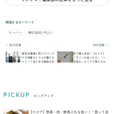
関連するキーワード
スーパー
無印良品/MUJI
前の記事
次の記事
縦型洗濯機と同じスペース
秒で購入決定！【セリア】
で大容量のドラムが置けち
「すごいの見つけた」「一
ゃう！？見た目も機能も◎
目惚れ」セリアで買えるち
を叶えた「まっ直ぐドラ
ょっと驚きな便利アイテム5
ム」とは？
選
PICKUP
ピックアップ
【ロピア】惣菜・肉・鮮魚どれも旨い！「買って良