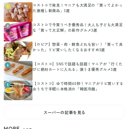
コストコで発見！マニアも大満足の「買ってよかっ
1
た激推し新商品」3選
コストコで今買うべき優秀品！大人も子ども大満足
2
な「買って大正解」の新作グルメ3選
【ロピア】惣菜・肉・鮮魚どれも旨い！「買って良
3
かった」リピ買いしたくなるおすすめ3選
【コストコ】SNSで話題も話題！マニアが「行くた
4
びに絶対カートに入れる」激うま優秀グルメ3選
【コストコ】ゆで時間40秒！マニアがリピ買いする
5
おうちで手軽に本格派の「韓国冷麺」
スーパーの記事を見る
MORE