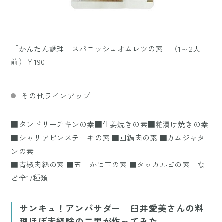
「かんたん調理 スパニッシュオムレツの素」（1～2人
前）￥190
その他ラインアップ
■タンドリーチキンの素■生姜焼きの素■粕漬け焼きの素
■シャリアピンステーキの素 ■回鍋肉の素 ■カムジャタ
ンの素
■青椒肉絲の素 ■五目かに玉の素 ■タッカルビの素 な
ど全17種類
サンキュ！アンバサダー 臼井愛美さんの料
理ほぼ未経験の二男が作ってみた