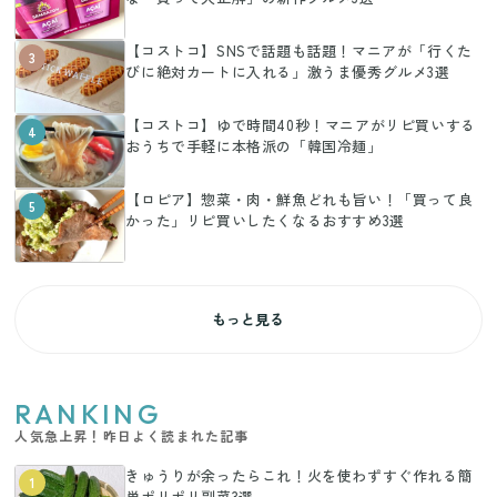
【コストコ】SNSで話題も話題！マニアが「行くた
3
びに絶対カートに入れる」激うま優秀グルメ3選
【コストコ】ゆで時間40秒！マニアがリピ買いする
4
おうちで手軽に本格派の「韓国冷麺」
【ロピア】惣菜・肉・鮮魚どれも旨い！「買って良
5
かった」リピ買いしたくなるおすすめ3選
もっと見る
RANKING
人気急上昇！昨日よく読まれた記事
きゅうりが余ったらこれ！火を使わずすぐ作れる簡
1
単ポリポリ副菜3選