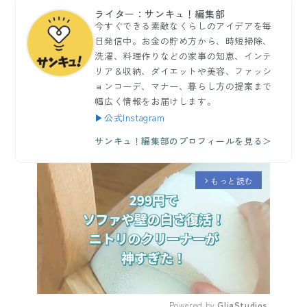
ライター：サンキュ！編集部
今すぐできる素敵なくらしのアイデアを毎
日発信中。お金の貯め方から、時短掃除、
洗濯、料理作りなどの家事の知恵、インテ
リア＆収納、ダイエットや美容、ファッシ
ョンコーデ、マナー、暮らし方の提案まで
幅広く情報をお届けします。
▶公式Instagram
サンキュ！編集部のプロフィールを見る＞
もっと読む
arrow_forward_ios
Powered by 
GliaStudios