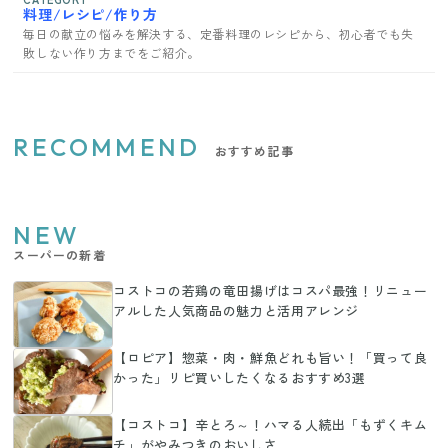
料理/レシピ/作り方
毎日の献立の悩みを解決する、定番料理のレシピから、初心者でも失
敗しない作り方までをご紹介。
RECOMMEND
おすすめ記事
NEW
スーパーの新着
コストコの若鶏の竜田揚げはコスパ最強！リニュー
アルした人気商品の魅力と活用アレンジ
【ロピア】惣菜・肉・鮮魚どれも旨い！「買って良
かった」リピ買いしたくなるおすすめ3選
【コストコ】辛とろ～！ハマる人続出「もずくキム
チ」がやみつきのおいしさ