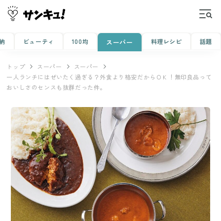
納
ビューティ
100均
料理レシピ
話題
スーパー
トップ
スーパー
スーパー
一人ランチにはぜいたく過ぎる？外食より格安だからＯＫ！無印良品って
おいしさのセンスも抜群だった件。