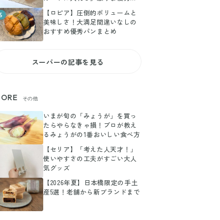
ルメ3選
【ロピア】圧倒的ボリュームと
5
美味しさ！大満足間違いなしの
おすすめ優秀パンまとめ
スーパーの記事を見る
ORE
その他
いまが旬の「みょうが」を買っ
たらやらなきゃ損！プロが教え
るみょうがの1番おいしい食べ方
【セリア】「考えた人天才！」
使いやすさの工夫がすごい大人
気グッズ
【2026年夏】日本橋限定の手土
産5選！老舗から新ブランドまで