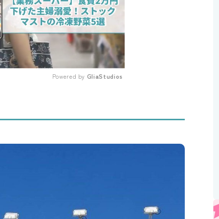
Powered by 
GliaStudios
Mute