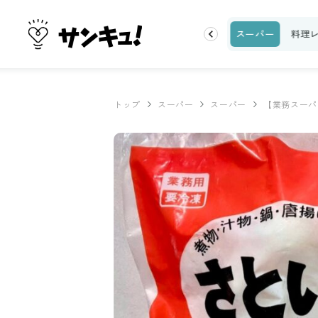
ク
収納・片付け
ビューティ
100均・雑貨
スーパー
料理
トップ
スーパー
スーパー
【業務スーパ