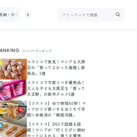
収納・片付け
ビューティ
100均・雑貨
スーパー
料理レシピ
ANKING
スーパーランキング
コストコで発見！マニアも大満
1
足の「買ってよかった激推し新
商品」3選
コストコで今買うべき優秀品！
2
大人も子ども大満足な「買って
大正解」の新作グルメ3選
【コストコ】ゆで時間40秒！マ
3
ニアがリピ買いするおうちで手
軽に本格派の「韓国冷麺」
【コストコ】SNSで話題も話
4
題！マニアが「行くたびに絶対
カートに入れる」激うま優秀グ