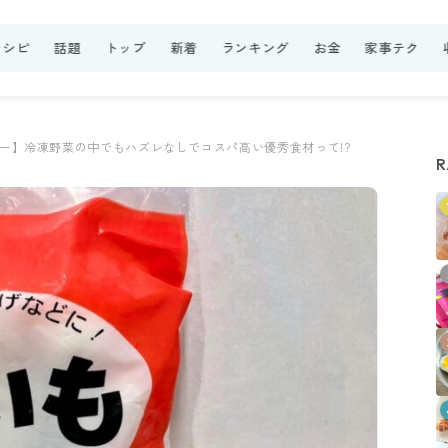
レシピ
話題
トップ
新着
ランキング
お金
家事テク
ー】冷凍野菜の中でもハズレなしでコスパ高い優秀食材って!?
R