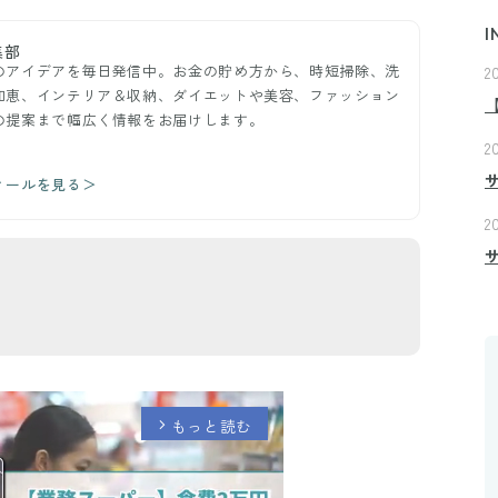
I
集部
のアイデアを毎日発信中。お金の貯め方から、時短掃除、洗
2
知恵、インテリア＆収納、ダイエットや美容、ファッション
の提案まで幅広く情報をお届けします。
2
ィールを見る＞
2
もっと読む
arrow_forward_ios