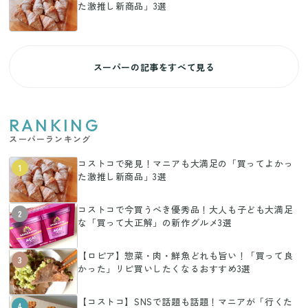
た激推し新商品」3選
スーパーの記事をすべて見る
RANKING
スーパーランキング
コストコで発見！マニアも大満足の「買ってよかっ
1
た激推し新商品」3選
コストコで今買うべき優秀品！大人も子ども大満足
2
な「買って大正解」の新作グルメ3選
【ロピア】惣菜・肉・鮮魚どれも旨い！「買って良
3
かった」リピ買いしたくなるおすすめ3選
【コストコ】SNSで話題も話題！マニアが「行くた
4