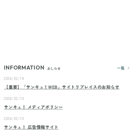
ランドまで
【セリア】「考えた人天才！」使いやすさの工夫が
すごい大人気グッズ
いまが旬の「みょうが」を買ったらやらなきゃ損！
プロが教えるみょうがの1番おいしい食べ方
INFORMATION
一覧
おしらせ
2026/02/18
【重要】「サンキュ！WEB」サイトリプレイスのお知らせ
2026/02/10
サンキュ！ メディアポリシー
2026/02/10
サンキュ！ 広告情報サイト