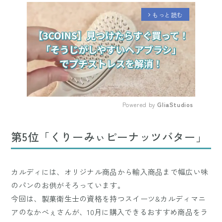
もっと読む
arrow_forward_ios
Powered by 
GliaStudios
Mute
第5位「くりーみぃピーナッツバター」
カルディには、オリジナル商品から輸入商品まで幅広い味
のパンのお供がそろっています。
今回は、製菓衛生士の資格を持つスイーツ&カルディマニ
アのなかべぇさんが、10月に購入できるおすすめ商品をラ