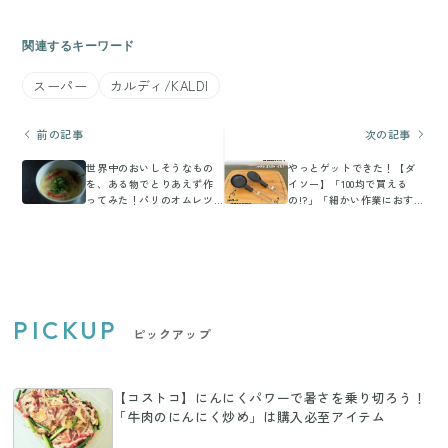
関連するキーワード
スーパー
カルディ/KALDI
前の記事
次の記事
世界中のおいしそうなもの
やっとゲットできた！【ダ
を、ある物でとりあえず作
イソー】「100均で買える
ってみた！パリのオムレツ
の!?」「細かい作業におすす
も韓国風茶碗蒸しも
め」大バズリ3選
PICKUP
ピックアップ
【コストコ】にんにくパワーで暑さを乗り切ろう！
「牛肉のにんにく炒め」は購入必至アイテム