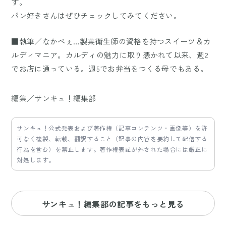
す。
パン好きさんはぜひチェックしてみてください。
■執筆／なかべぇ…製菓衛生師の資格を持つスイーツ＆カ
ルディマニア。カルディの魅力に取り憑かれて以来、週2
でお店に通っている。週5でお弁当をつくる母でもある。
編集／サンキュ！編集部
サンキュ！公式発表および著作権（記事コンテンツ・画像等）を許
可なく複製、転載、翻訳すること（記事の内容を要約して配信する
行為を含む）を禁止します。著作権表記が外された場合には厳正に
対処します。
サンキュ！編集部の記事をもっと見る