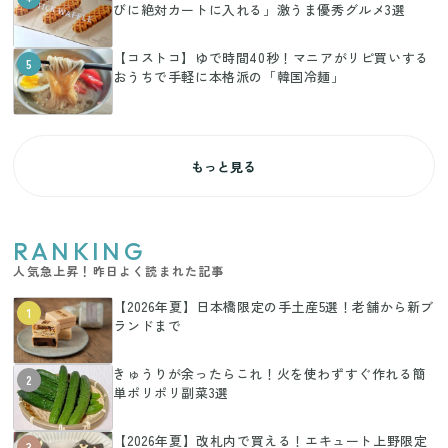
びに絶対カートに入れる」激うま優秀グルメ3選
【コストコ】ゆで時間40秒！マニアがリピ買いする
5
おうちで手軽に本格派の「韓国冷麺」
もっと見る
RANKING
人気急上昇！昨日よく読まれた記事
【2026年夏】日本橋限定の手土産5選！老舗から新ブ
1
ランドまで
きゅうりが余ったらこれ！火を使わずすぐ作れる簡
2
単ポリポリ副菜3選
【2026年夏】改札内で買える！エキュート上野限定
3