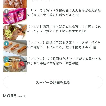
コストコで今買うべき優秀品！大人も子ども大満足
2
な「買って大正解」の新作グルメ3選
【ロピア】惣菜・肉・鮮魚どれも旨い！「買って良
3
かった」リピ買いしたくなるおすすめ3選
【コストコ】SNSで話題も話題！マニアが「行くた
4
びに絶対カートに入れる」激うま優秀グルメ3選
【コストコ】ゆで時間40秒！マニアがリピ買いする
5
おうちで手軽に本格派の「韓国冷麺」
スーパーの記事を見る
MORE
その他
【2026年夏】日本橋限定の手土産5選！老舗から新ブ