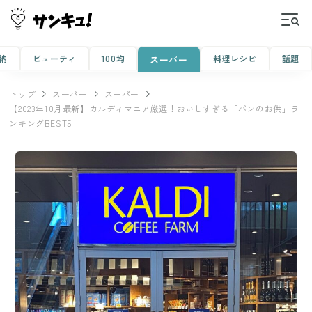
納
ビューティ
100均
料理レシピ
話題
スーパー
トップ
スーパー
スーパー
【2023年10月最新】カルディマニア厳選！おいしすぎる「パンのお供」ラ
ンキングBEST5