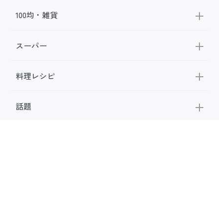
100均・雑貨
スーパー
料理レシピ
話題
FOLLOW US
公式SNS
お問い合わせ
広告掲載
利用規約
メディアポリシー
利用者情報の取り扱い
お知らせ
サンキュ！について
専門家・執筆者一覧