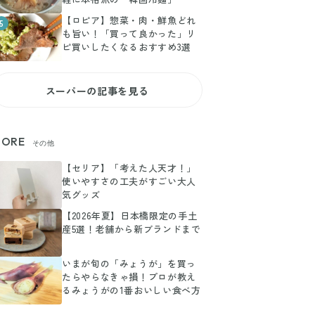
【ロピア】惣菜・肉・鮮魚どれ
5
も旨い！「買って良かった」リ
ピ買いしたくなるおすすめ3選
スーパーの記事を見る
ORE
その他
【セリア】「考えた人天才！」
使いやすさの工夫がすごい大人
気グッズ
【2026年夏】日本橋限定の手土
産5選！老舗から新ブランドまで
いまが旬の「みょうが」を買っ
たらやらなきゃ損！プロが教え
るみょうがの1番おいしい食べ方