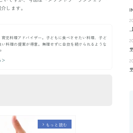
紹介します。
I
2
ー。育児料理アドバイザー。子どもに食べさせたい料理、子ど
2
良い料理の提案が得意。無理せずに自炊を続けられるような
中
る＞
2
もっと読む
arrow_forward_ios