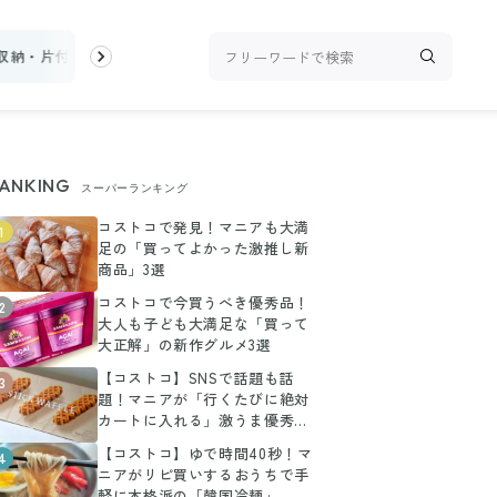
収納・片付け
ビューティ
100均・雑貨
スーパー
料理レシピ
ANKING
スーパーランキング
コストコで発見！マニアも大満
1
足の「買ってよかった激推し新
商品」3選
コストコで今買うべき優秀品！
2
大人も子ども大満足な「買って
大正解」の新作グルメ3選
【コストコ】SNSで話題も話
3
題！マニアが「行くたびに絶対
カートに入れる」激うま優秀グ
ルメ3選
【コストコ】ゆで時間40秒！マ
4
ニアがリピ買いするおうちで手
軽に本格派の「韓国冷麺」