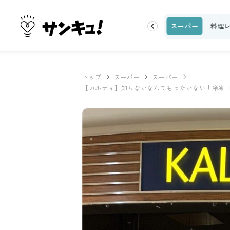
ク
収納・片付け
ビューティ
100均・雑貨
スーパー
料理
トップ
スーパー
スーパー
【カルディ】知らないなんてもったいない！冷凍コ