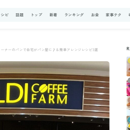
レシピ
話題
トップ
新着
ランキング
お金
家事テク
R
ーナーのパンで自宅がパン屋に♪＆簡単アレンジレシピ3選