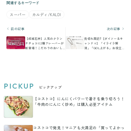
関連するキーワード
スーパー
カルディ/KALDI
前の記事
次の記事
【成城石井】人気のクラン
売切れ間近⁉【ダイソー＆キ
チチョコに2種フレーバーが
ャンドゥ】「イライラ解
新登場！こだわりのおいし
消」「QOL上がる」お役立
さをマニアが徹底レポ！
ち3選
PICKUP
ピックアップ
【コストコ】にんにくパワーで暑さを乗り切ろう！
「牛肉のにんにく炒め」は購入必至アイテム
コストコで発見！マニアも大満足の「買ってよかっ