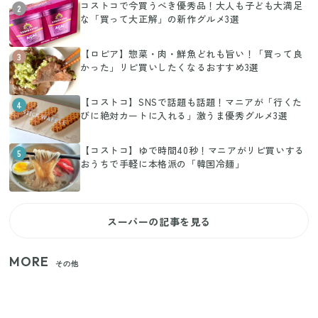
コストコで今買うべき優秀品！大人も子ども大満足
2
な「買って大正解」の新作グルメ3選
【ロピア】惣菜・肉・鮮魚どれも旨い！「買って良
3
かった」リピ買いしたくなるおすすめ3選
【コストコ】SNSで話題も話題！マニアが「行くた
4
びに絶対カートに入れる」激うま優秀グルメ3選
【コストコ】ゆで時間40秒！マニアがリピ買いする
5
おうちで手軽に本格派の「韓国冷麺」
スーパーの記事を見る
MORE
その他
【セリア】「考えた人天才！」使いやすさの工夫が
すごい大人気グッズ