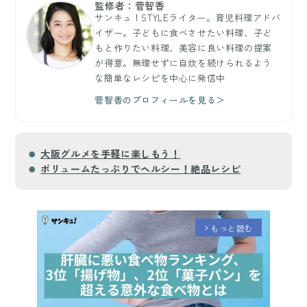
監修者：菅智香
サンキュ！STYLEライター。育児料理アドバ
イザー。子どもに食べさせたい料理、子ど
もと作りたい料理、美容に良い料理の提案
が得意。無理せずに自炊を続けられるよう
な簡単なレシピを中心に発信中
菅智香のプロフィールを見る＞
大阪グルメを手軽に楽しもう！
ボリュームたっぷりでヘルシー！絶品レシピ
もっと読む
arrow_forward_ios