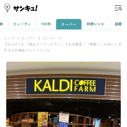
納
ビューティ
100均
料理レシピ
話題
スーパー
トップ
スーパー
スーパー
【カルディ】「肉は入ってへんで！」でも大満足！「肉吸い」がおいしす
ぎる♪＆絶品アレンジレシピ