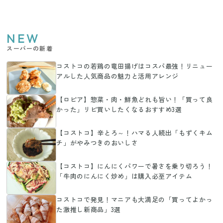
NEW
スーパーの新着
コストコの若鶏の竜田揚げはコスパ最強！リニュー
アルした人気商品の魅力と活用アレンジ
【ロピア】惣菜・肉・鮮魚どれも旨い！「買って良
かった」リピ買いしたくなるおすすめ3選
【コストコ】辛とろ～！ハマる人続出「もずくキム
チ」がやみつきのおいしさ
【コストコ】にんにくパワーで暑さを乗り切ろう！
「牛肉のにんにく炒め」は購入必至アイテム
コストコで発見！マニアも大満足の「買ってよかっ
た激推し新商品」3選