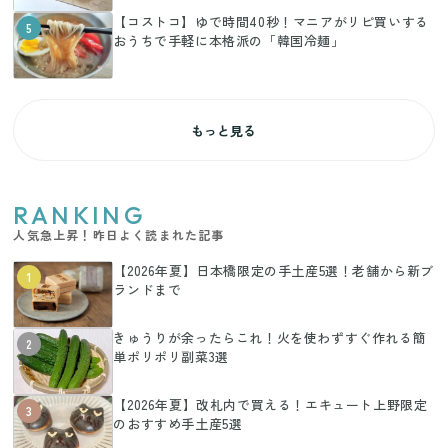
【コストコ】ゆで時間40秒！マニアがリピ買いする
5
おうちで手軽に本格派の「韓国冷麺」
もっと見る
RANKING
人気急上昇！昨日よく読まれた記事
【2026年夏】日本橋限定の手土産5選！老舗から新ブ
1
ランドまで
きゅうりが余ったらこれ！火を使わずすぐ作れる簡
2
単ポリポリ副菜3選
【2026年夏】改札内で買える！エキュート上野限定
3
のおすすめ手土産5選