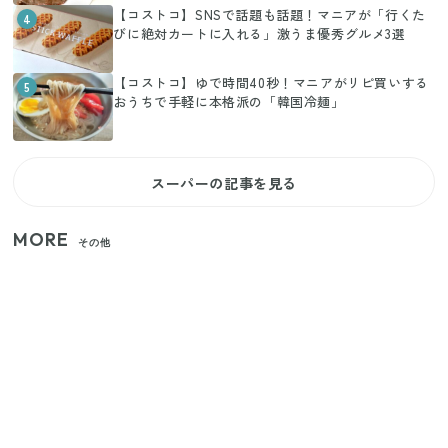
【コストコ】SNSで話題も話題！マニアが「行くた
4
びに絶対カートに入れる」激うま優秀グルメ3選
【コストコ】ゆで時間40秒！マニアがリピ買いする
5
おうちで手軽に本格派の「韓国冷麺」
スーパーの記事を見る
MORE
その他
【2026年夏】日本橋限定の手土産5選！老舗から新ブ
ランドまで
【セリア】「考えた人天才！」使いやすさの工夫が
すごい大人気グッズ
いまが旬の「みょうが」を買ったらやらなきゃ損！
プロが教えるみょうがの1番おいしい食べ方