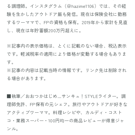
る調理師。インスタグラム（＠hazime1106）では、その経
験を生かしたアウトドア飯も発信。現在は保険会社に勤務
するワーママで、FPの資格も保有。2019年から家計を見直
し、現在は年貯蓄額200万円超えに。
※記事内の表示価格は、とくに記載のない場合、税込表示
です。軽減税率の適用により価格が変動する場合もありま
す。
※記事の内容は記載当時の情報です。リンク先は削除され
る場合があります。
■執筆／おおつかはじめ…サンキュ！STYLEライター。調
理師免許、FP保有の元シェフ。旅行やアウトドアが好きな
アクティブワーママ。料理レシピや、カルディ・コスト
コ・業務スーパー・100円均一の商品レビューが得意ジャ
ンル。