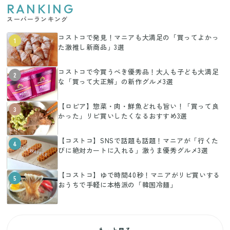
RANKING
スーパーランキング
コストコで発見！マニアも大満足の「買ってよかっ
1
た激推し新商品」3選
コストコで今買うべき優秀品！大人も子ども大満足
2
な「買って大正解」の新作グルメ3選
【ロピア】惣菜・肉・鮮魚どれも旨い！「買って良
3
かった」リピ買いしたくなるおすすめ3選
【コストコ】SNSで話題も話題！マニアが「行くた
4
びに絶対カートに入れる」激うま優秀グルメ3選
【コストコ】ゆで時間40秒！マニアがリピ買いする
5
おうちで手軽に本格派の「韓国冷麺」