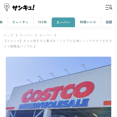
納
ビューティ
100均
料理レシピ
話題
スーパー
トップ
スーパー
スーパー
【コストコ】チョコ好きさん集まれ！トリプルな味にノックアウトされち
ゃう新商品パンでたよ