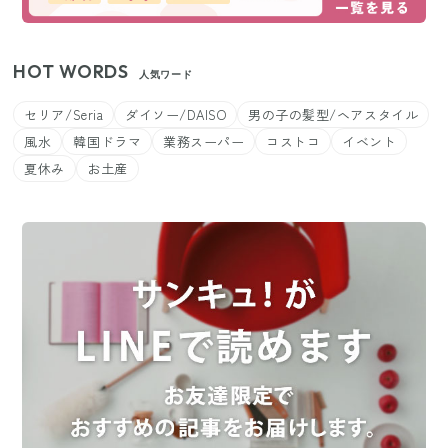
HOT WORDS
人気ワード
セリア/Seria
ダイソー/DAISO
男の子の髪型/ヘアスタイル
風水
韓国ドラマ
業務スーパー
コストコ
イベント
夏休み
お土産