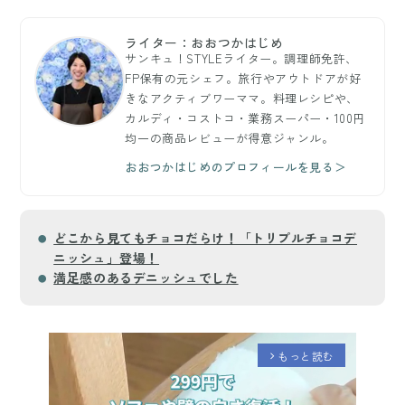
ライター：おおつかはじめ
サンキュ！STYLEライター。調理師免許、
FP保有の元シェフ。旅行やアウトドアが好
きなアクティブワーママ。料理レシピや、
カルディ・コストコ・業務スーパー・100円
均一の商品レビューが得意ジャンル。
おおつかはじめのプロフィールを見る＞
どこから見てもチョコだらけ！「トリプルチョコデ
ニッシュ」登場！
満足感のあるデニッシュでした
もっと読む
arrow_forward_ios