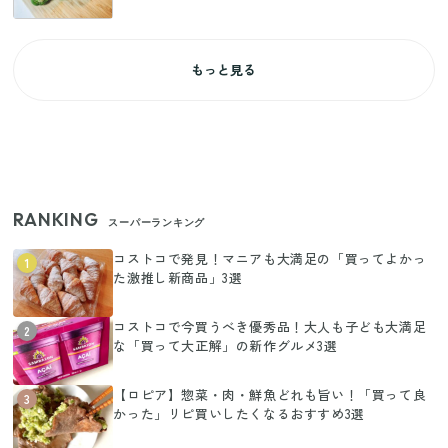
もっと見る
RANKING
スーパーランキング
コストコで発見！マニアも大満足の「買ってよかっ
1
た激推し新商品」3選
コストコで今買うべき優秀品！大人も子ども大満足
2
な「買って大正解」の新作グルメ3選
【ロピア】惣菜・肉・鮮魚どれも旨い！「買って良
3
かった」リピ買いしたくなるおすすめ3選