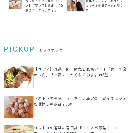
ぴったりすぎて快感【セリ
簡単！シャンプーのついで
ア】「買い足し決定」「奇
にできる東洋医学の白髪ケ
跡のシンデレラフィット」
ア
便利な収納グッズ2選
PICKUP
ピックアップ
【ロピア】惣菜・肉・鮮魚どれも旨い！「買って良
かった」リピ買いしたくなるおすすめ3選
コストコで発見！マニアも大満足の「買ってよかっ
た激推し新商品」3選
コストコの若鶏の竜田揚げはコスパ最強！リニュー