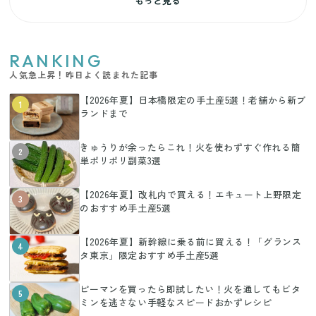
もっと見る
RANKING
人気急上昇！昨日よく読まれた記事
【2026年夏】日本橋限定の手土産5選！老舗から新ブ
1
ランドまで
きゅうりが余ったらこれ！火を使わずすぐ作れる簡
2
単ポリポリ副菜3選
【2026年夏】改札内で買える！エキュート上野限定
3
のおすすめ手土産5選
【2026年夏】新幹線に乗る前に買える！「グランス
4
タ東京」限定おすすめ手土産5選
ピーマンを買ったら即試したい！火を通してもビタ
5
ミンを逃さない手軽なスピードおかずレシピ