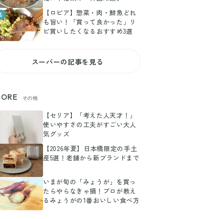
【ロピア】惣菜・肉・鮮魚どれ
5
も旨い！「買って良かった」リ
ピ買いしたくなるおすすめ3選
スーパーの記事を見る
ORE
その他
【セリア】「考えた人天才！」
使いやすさの工夫がすごい大人
気グッズ
【2026年夏】日本橋限定の手土
産5選！老舗から新ブランドまで
いまが旬の「みょうが」を買っ
たらやらなきゃ損！プロが教え
るみょうがの1番おいしい食べ方