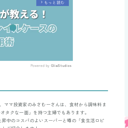
もっと読む
arrow_forward_ios
Powered by 
GliaStudios
Mute
う、ママ投資家のみさむーさんは、食材から調味料ま
ーオタクな一面」を持つ主婦でもあります。
上昇中のコスパのよいスーパーと噂の「食生活ロピ