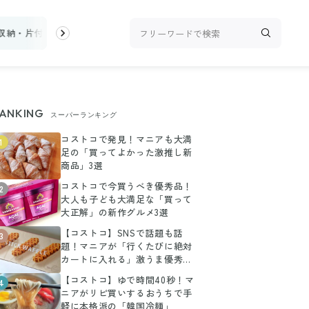
収納・片付け
ビューティ
100均・雑貨
スーパー
料理レシピ
ANKING
スーパーランキング
コストコで発見！マニアも大満
1
足の「買ってよかった激推し新
商品」3選
コストコで今買うべき優秀品！
2
大人も子ども大満足な「買って
大正解」の新作グルメ3選
【コストコ】SNSで話題も話
3
題！マニアが「行くたびに絶対
カートに入れる」激うま優秀グ
ルメ3選
【コストコ】ゆで時間40秒！マ
4
ニアがリピ買いするおうちで手
軽に本格派の「韓国冷麺」