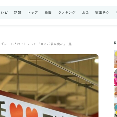
レシピ
話題
トップ
新着
ランキング
お金
家事テク
R
ずかごに入れてしまった「コスパ最高商品」3選