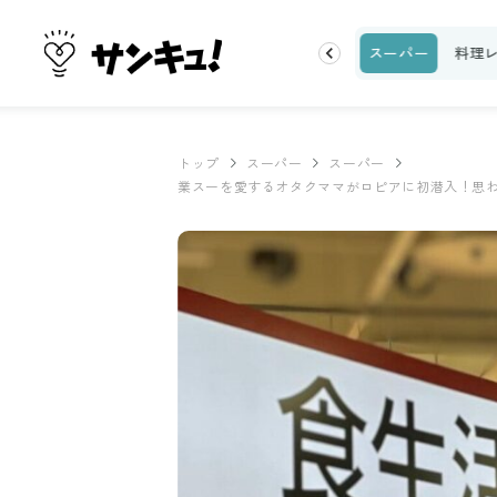
ク
収納・片付け
ビューティ
100均・雑貨
スーパー
料理
トップ
スーパー
スーパー
業スーを愛するオタクママがロピアに初潜入！思わ