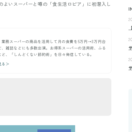
のよいスーパーと噂の「食生活ロピア」に初潜入し
I
2
2
ー。業務スーパーの商品を活用して月の食費を5万円→3万円台
ビ、雑誌などにも多数出演。お得系スーパーの活用術、ふる
など、「しんどくない節約術」を日々発信している。
2
見る＞