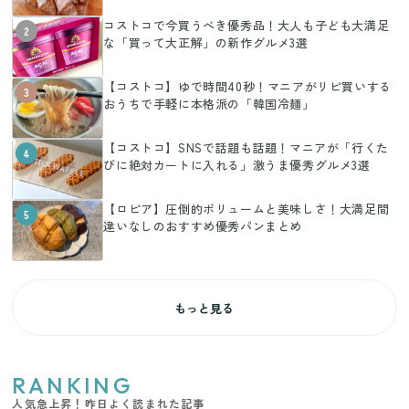
コストコで今買うべき優秀品！大人も子ども大満足
2
な「買って大正解」の新作グルメ3選
【コストコ】ゆで時間40秒！マニアがリピ買いする
3
おうちで手軽に本格派の「韓国冷麺」
【コストコ】SNSで話題も話題！マニアが「行くた
4
びに絶対カートに入れる」激うま優秀グルメ3選
【ロピア】圧倒的ボリュームと美味しさ！大満足間
5
違いなしのおすすめ優秀パンまとめ
もっと見る
RANKING
人気急上昇！昨日よく読まれた記事