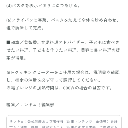
(4)パスタを表示どおりにゆであげる。
(5)フライパンに春菊、パスタを加えて全体を炒め合わせ、
塩で調味して完成。
■執筆／菅智香…育児料理アドバイザー。子どもに食べさ
せたい料理、子どもと作りたい料理、美容に良い料理の提
案が得意。
※IHクッキングヒーターをご使用の場合は、説明書を確認
し、指定の油量を必ず守って調理してください。
※電子レンジの加熱時間は、600Ｗの場合の目安です。
編集／サンキュ！編集部
サンキュ！公式発表および著作権（記事コンテンツ・画像等）を許
可なく複製、転載、翻訳すること（記事の内容を要約して配信する