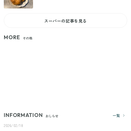
スーパーの記事を見る
MORE
その他
いまが旬の「みょうが」を買ったらやらなきゃ損！
プロが教えるみょうがの1番おいしい食べ方
【セリア】「考えた人天才！」使いやすさの工夫が
すごい大人気グッズ
【2026年夏】日本橋限定の手土産5選！老舗から新ブ
ランドまで
INFORMATION
一覧
おしらせ
2026/02/18