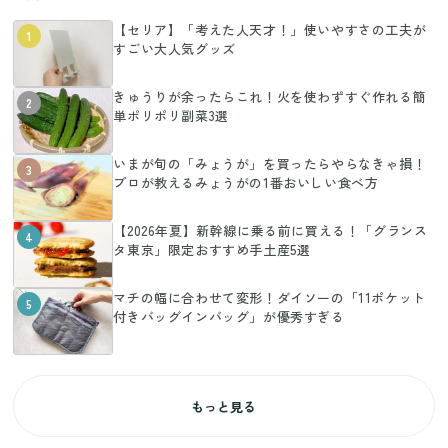
【セリア】「考えた人天才！」使いやすさの工夫が
1
すごい大人気グッズ
きゅうりが余ったらこれ！火を使わずすぐ作れる簡
2
単ポリポリ副菜3選
いまが旬の「みょうが」を買ったらやらなきゃ損！
3
プロが教えるみょうがの1番おいしい食べ方
【2026年夏】新幹線に乗る前に買える！「グランス
4
タ東京」限定おすすめ手土産5選
マチの幅に合わせて変形！ダイソーの「11ポケット
5
付きバッグインバッグ」が優秀すぎる
もっと見る