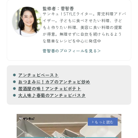
監修者：菅智香
サンキュ！STYLEライター。育児料理アドバ
イザー。子どもに食べさせたい料理、子ど
もと作りたい料理、美容に良い料理の提案
が得意。無理せずに自炊を続けられるよう
な簡単なレシピを中心に発信中
菅智香のプロフィールを見る＞
アンチョビペースト
おつまみに！カブのアンチョビ炒め
居酒屋の味！アンチョビポテト
大人味♪春菊のアンチョビパスタ
もっと読む
arrow_forward_ios