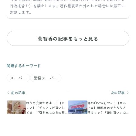
行為を含む）を禁止します。著作権表記が外された場合には厳正に
対処します。
菅智香の記事をもっと見る
関連するキーワード
スーパー
業務スーパー
前の記事
次の記事
おうち充実させよー！【セ
海の白い宝石や～！【コス
リア】「ずっとリピ買いし
トコ】鮮度高めでとろりと
てる」「引き出しなどの整
溶けちゃう「絶対買い」な
理に便利」おうち収納アイ
アイテムです
テム2選