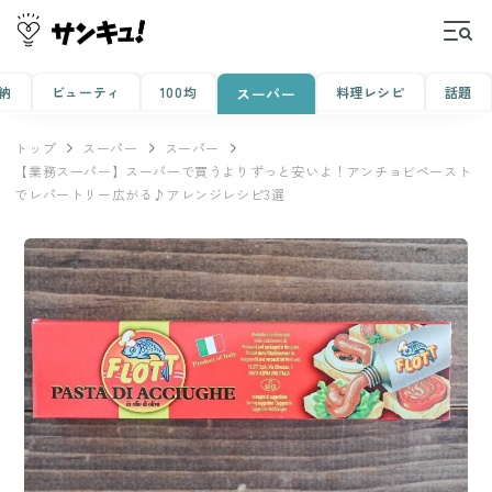
納
ビューティ
100均
料理レシピ
話題
スーパー
トップ
スーパー
スーパー
【業務スーパー】スーパーで買うよりずっと安いよ！アンチョビペースト
でレパートリー広がる♪アレンジレシピ3選