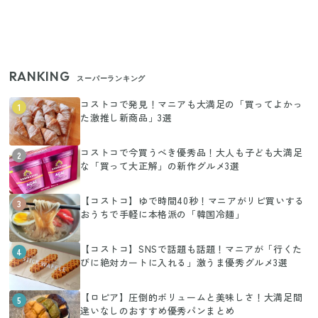
RANKING
スーパーランキング
コストコで発見！マニアも大満足の「買ってよかっ
1
た激推し新商品」3選
コストコで今買うべき優秀品！大人も子ども大満足
2
な「買って大正解」の新作グルメ3選
【コストコ】ゆで時間40秒！マニアがリピ買いする
3
おうちで手軽に本格派の「韓国冷麺」
【コストコ】SNSで話題も話題！マニアが「行くた
4
びに絶対カートに入れる」激うま優秀グルメ3選
【ロピア】圧倒的ボリュームと美味しさ！大満足間
5
違いなしのおすすめ優秀パンまとめ