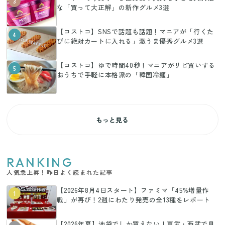
3
な「買って大正解」の新作グルメ3選
【コストコ】SNSで話題も話題！マニアが「行くた
4
びに絶対カートに入れる」激うま優秀グルメ3選
【コストコ】ゆで時間40秒！マニアがリピ買いする
5
おうちで手軽に本格派の「韓国冷麺」
もっと見る
RANKING
人気急上昇！昨日よく読まれた記事
【2026年8月4日スタート】ファミマ「45%増量作
1
戦」が再び！2週にわたり発売の全13種をレポート
【2026年夏】池袋でしか買えない！東武・西武で見