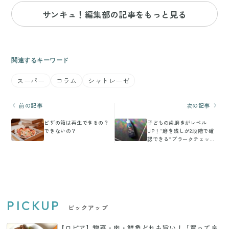
サンキュ！編集部の記事をもっと見る
関連するキーワード
スーパー
コラム
シャトレーゼ
前の記事
次の記事
ピザの箱は再生できるの？
子どもの歯磨きがレベル
できないの？
UP！“磨き残しが2段階で確
認できる”プラークチェッカ
ー
PICKUP
ピックアップ
【ロピア】惣菜・肉・鮮魚どれも旨い！「買って良