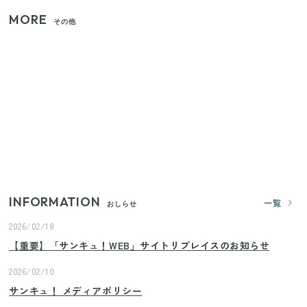
MORE
その他
家族4人で100ギガ3,200円！ 今なら最大6ヵ月割引
（11/4まで）
【2026年8月4日スタート】ファミマ「45%増量作
戦」が再び！2週にわたり発売の全13種をレポート
きゅうりが余ったらこれ！火を使わずすぐ作れる簡
単ポリポリ副菜3選
INFORMATION
一覧
おしらせ
2026/02/18
【重要】「サンキュ！WEB」サイトリプレイスのお知らせ
2026/02/10
サンキュ！ メディアポリシー