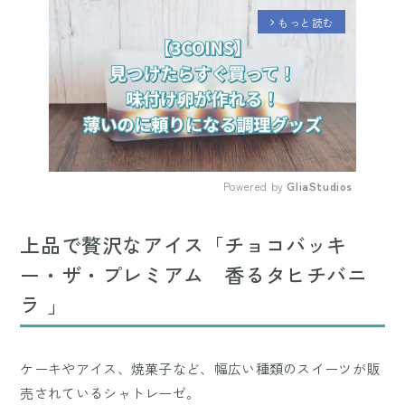
もっと読む
arrow_forward_ios
Powered by 
GliaStudios
Mute
上品で贅沢なアイス「チョコバッキ
ー・ザ・プレミアム 香るタヒチバニ
ラ 」
ケーキやアイス、焼菓子など、幅広い種類のスイーツが販
売されているシャトレーゼ。