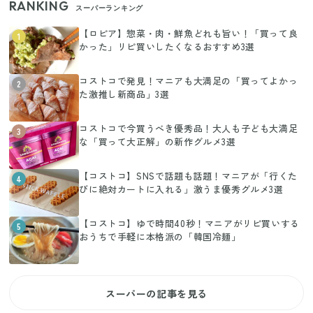
RANKING
スーパーランキング
【ロピア】惣菜・肉・鮮魚どれも旨い！「買って良
1
かった」リピ買いしたくなるおすすめ3選
コストコで発見！マニアも大満足の「買ってよかっ
2
た激推し新商品」3選
コストコで今買うべき優秀品！大人も子ども大満足
3
な「買って大正解」の新作グルメ3選
【コストコ】SNSで話題も話題！マニアが「行くた
4
びに絶対カートに入れる」激うま優秀グルメ3選
【コストコ】ゆで時間40秒！マニアがリピ買いする
5
おうちで手軽に本格派の「韓国冷麺」
スーパーの記事を見る