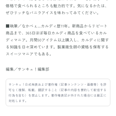
価格で食べられるところも魅力的です。気になるかたは、
ぜひリッチなバニラアイスを味わってみてください。
■執筆／なかべぇ…カルディ歴11年。新商品からリピート
商品まで、365日ほぼ毎日カルディ商品を食べているカル
ディマニア。月間50アイテム以上購入し、カルディに関す
る知識を日々深めています。製菓衛生師の資格を保有する
スイーツマニアでもある。
編集／サンキュ！編集部
サンキュ！公式発表および著作権（記事コンテンツ・画像等）を許
可なく複製、転載、翻訳すること（記事の内容を要約して配信する
行為を含む）を禁止します。著作権表記が外された場合には厳正に
対処します。