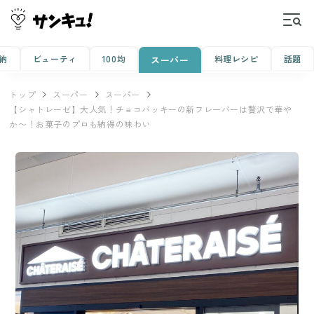
納
ビューティ
100均
料理レシピ
話題
スーパー
トップ
スーパー
スーパー
【シャトレーゼ】大人気！チョコバッキーの新フレーバーは贅沢で華や
か〜！お菓子のプロも納得の味わい