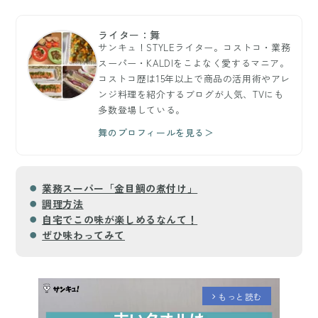
ライター：舞
サンキュ！STYLEライター。コストコ・業務
スーパー・KALDIをこよなく愛するマニア。
コストコ歴は15年以上で商品の活用術やアレ
ンジ料理を紹介するブログが人気、TVにも
多数登場している。
舞のプロフィールを見る＞
業務スーパー「金目鯛の煮付け」
調理方法
自宅でこの味が楽しめるなんて！
ぜひ味わってみて
もっと読む
arrow_forward_ios