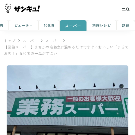
納
ビューティ
100均
料理レシピ
話題
スーパー
トップ
スーパー
スーパー
【業務スーパー】まさかの高級魚!?温めるだけですぐにおいしい「まるで
お店！」な和食の一品がすごい