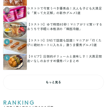
コストコで今買うべき優秀品！大人も子ども大満足
2
な「買って大正解」の新作グルメ3選
【コストコ】ゆで時間40秒！マニアがリピ買いする
3
おうちで手軽に本格派の「韓国冷麺」
【コストコ】SNSで話題も話題！マニアが「行くた
4
びに絶対カートに入れる」激うま優秀グルメ3選
【ロピア】圧倒的ボリュームと美味しさ！大満足間
5
違いなしのおすすめ優秀パンまとめ
もっと見る
RANKING