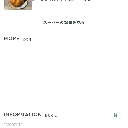
スーパーの記事を見る
MORE
その他
いまが旬の「みょうが」を買ったらやらなきゃ損！
プロが教えるみょうがの1番おいしい食べ方
【セリア】「考えた人天才！」使いやすさの工夫が
すごい大人気グッズ
【2026年夏】日本橋限定の手土産5選！老舗から新ブ
ランドまで
INFORMATION
一覧
おしらせ
2026/02/18