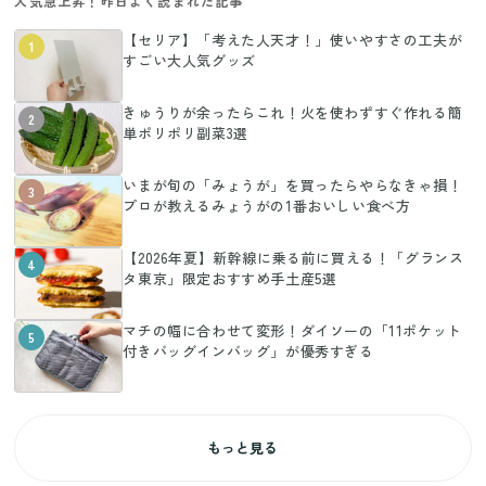
人気急上昇！昨日よく読まれた記事
【セリア】「考えた人天才！」使いやすさの工夫が
1
すごい大人気グッズ
きゅうりが余ったらこれ！火を使わずすぐ作れる簡
2
単ポリポリ副菜3選
いまが旬の「みょうが」を買ったらやらなきゃ損！
3
プロが教えるみょうがの1番おいしい食べ方
【2026年夏】新幹線に乗る前に買える！「グランス
4
タ東京」限定おすすめ手土産5選
マチの幅に合わせて変形！ダイソーの「11ポケット
5
付きバッグインバッグ」が優秀すぎる
もっと見る