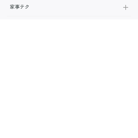
家事テク
収納・片付け
ビューティ
100均・雑貨
スーパー
料理レシピ
話題