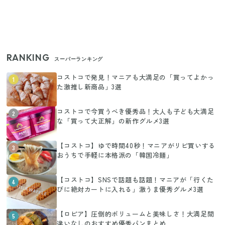
RANKING
スーパーランキング
コストコで発見！マニアも大満足の「買ってよかっ
1
た激推し新商品」3選
コストコで今買うべき優秀品！大人も子ども大満足
2
な「買って大正解」の新作グルメ3選
【コストコ】ゆで時間40秒！マニアがリピ買いする
3
おうちで手軽に本格派の「韓国冷麺」
【コストコ】SNSで話題も話題！マニアが「行くた
4
びに絶対カートに入れる」激うま優秀グルメ3選
【ロピア】圧倒的ボリュームと美味しさ！大満足間
5
違いなしのおすすめ優秀パンまとめ