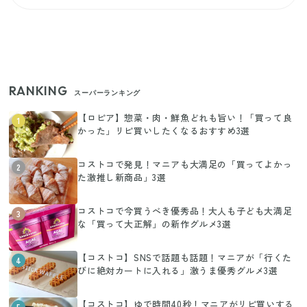
RANKING
スーパーランキング
【ロピア】惣菜・肉・鮮魚どれも旨い！「買って良
1
かった」リピ買いしたくなるおすすめ3選
コストコで発見！マニアも大満足の「買ってよかっ
2
た激推し新商品」3選
コストコで今買うべき優秀品！大人も子ども大満足
3
な「買って大正解」の新作グルメ3選
【コストコ】SNSで話題も話題！マニアが「行くた
4
びに絶対カートに入れる」激うま優秀グルメ3選
【コストコ】ゆで時間40秒！マニアがリピ買いする
5