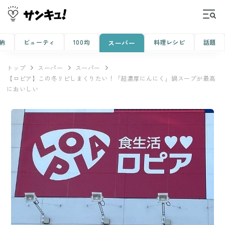
納
ビューティ
100均
料理レシピ
話題
スーパー
トップ
スーパー
スーパー
【ロピア】この冬リピしまくりたい！「超濃厚にんにく」鍋スープが最高
においしい