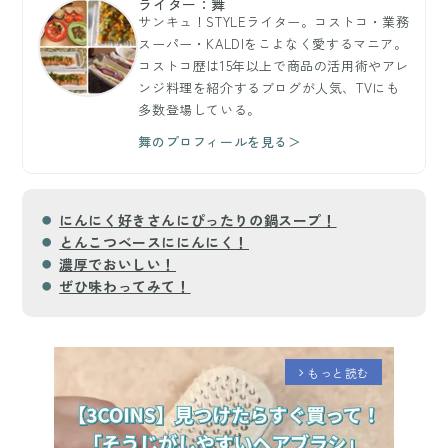
ライター：舞
サンキュ！STYLEライター。コストコ・業務
スーパー・KALDIをこよなく愛するマニア。
コストコ歴は15年以上で商品の活用術やアレ
ンジ料理を紹介するブログが人気、TVにも
多数登場している。
舞のプロフィールを見る＞
にんにく好きさんにぴったりの鍋スープ！
とんこつベースににんにく！
濃厚でおいしい！
ぜひ味わってみて！
もっと読む
arrow_forward_ios