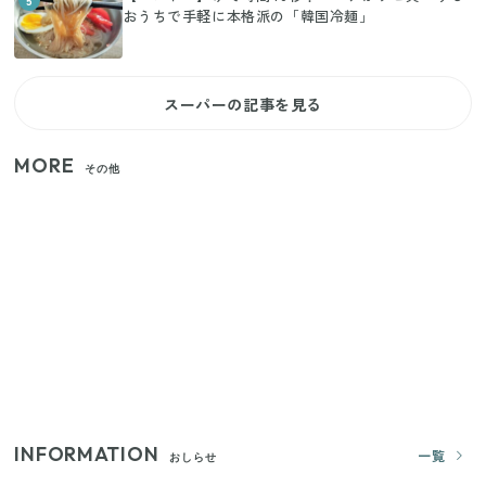
おうちで手軽に本格派の「韓国冷麺」
スーパーの記事を見る
MORE
その他
家族4人で100ギガ3,200円！ 今なら最大6ヵ月割引
（11/4まで）
【2026年8月4日スタート】ファミマ「45%増量作
戦」が再び！2週にわたり発売の全13種をレポート
きゅうりが余ったらこれ！火を使わずすぐ作れる簡
単ポリポリ副菜3選
INFORMATION
一覧
おしらせ