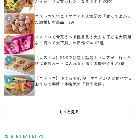
かった」リピ買いしたくなるおすすめ3選
コストコで発見！マニアも大満足の「買ってよかっ
2
た激推し新商品」3選
コストコで今買うべき優秀品！大人も子ども大満足
3
な「買って大正解」の新作グルメ3選
【コストコ】SNSで話題も話題！マニアが「行くた
4
びに絶対カートに入れる」激うま優秀グルメ3選
【コストコ】ゆで時間40秒！マニアがリピ買いする
5
おうちで手軽に本格派の「韓国冷麺」
もっと見る
RANKING