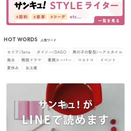
HOT WORDS
人気ワード
セリア/Seria
ダイソー/DAISO
男の子の髪型/ヘアスタイル
風水
韓国ドラマ
業務スーパー
コストコ
イベント
夏休み
お土産