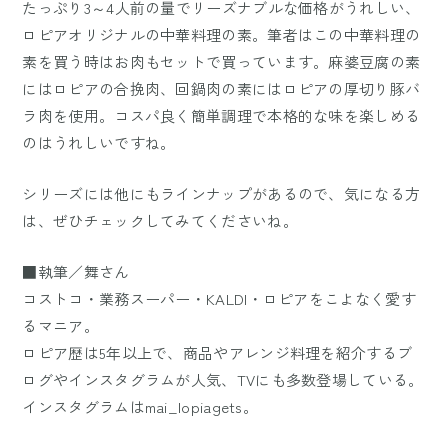
たっぷり3～4人前の量でリーズナブルな価格がうれしい、
ロピアオリジナルの中華料理の素。筆者はこの中華料理の
素を買う時はお肉もセットで買っています。麻婆豆腐の素
にはロピアの合挽肉、回鍋肉の素にはロピアの厚切り豚バ
ラ肉を使用。コスパ良く簡単調理で本格的な味を楽しめる
のはうれしいですね。
シリーズには他にもラインナップがあるので、気になる方
は、ぜひチェックしてみてくださいね。
■執筆／舞さん
コストコ・業務スーパー・KALDI・ロピアをこよなく愛す
るマニア。
ロピア歴は5年以上で、商品やアレンジ料理を紹介するブ
ログやインスタグラムが人気、TVにも多数登場している。
インスタグラムはmai_lopiagets。