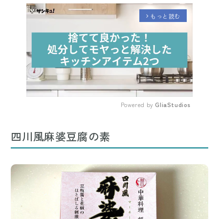
もっと読む
arrow_forward_ios
Powered by 
GliaStudios
Mute
四川風麻婆豆腐の素