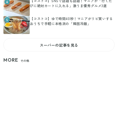
【コストコ】SNSで話題も話題！マニアが「行くた
4
びに絶対カートに入れる」激うま優秀グルメ3選
【コストコ】ゆで時間40秒！マニアがリピ買いする
5
おうちで手軽に本格派の「韓国冷麺」
スーパーの記事を見る
MORE
その他
家族4人で100ギガ3,200円！ 今なら最大6ヵ月割引
（11/4まで）
【2026年夏】日本橋限定の手土産5選！老舗から新ブ
ランドまで
きゅうりが余ったらこれ！火を使わずすぐ作れる簡
単ポリポリ副菜3選