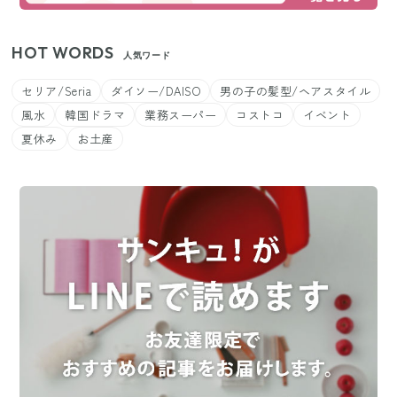
HOT WORDS
人気ワード
セリア/Seria
ダイソー/DAISO
男の子の髪型/ヘアスタイル
風水
韓国ドラマ
業務スーパー
コストコ
イベント
夏休み
お土産