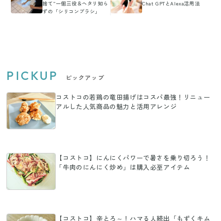
捨て”一個三役＆ヘタリ知ら
Chat GPTとAlexa活用法
ずの「シリコンブラシ」
PICKUP
ピックアップ
コストコの若鶏の竜田揚げはコスパ最強！リニュー
アルした人気商品の魅力と活用アレンジ
【コストコ】にんにくパワーで暑さを乗り切ろう！
「牛肉のにんにく炒め」は購入必至アイテム
【コストコ】辛とろ～！ハマる人続出「もずくキム