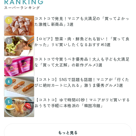
RANKING
スーパーランキング
コストコで発見！マニアも大満足の「買ってよかっ
1
た激推し新商品」3選
【ロピア】惣菜・肉・鮮魚どれも旨い！「買って良
2
かった」リピ買いしたくなるおすすめ3選
コストコで今買うべき優秀品！大人も子ども大満足
3
な「買って大正解」の新作グルメ3選
【コストコ】SNSで話題も話題！マニアが「行くた
4
びに絶対カートに入れる」激うま優秀グルメ3選
【コストコ】ゆで時間40秒！マニアがリピ買いする
5
おうちで手軽に本格派の「韓国冷麺」
もっと見る