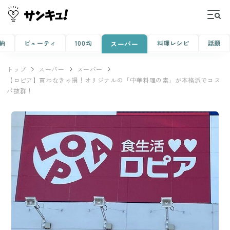
納
ビューティ
100均
料理レシピ
話題
スーパー
トップ
スーパー
スーパー
【ロピア】買わなきゃ損！オリジナルの「中華料理の素」が本格派でコス
パ抜群！