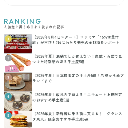
RANKING
人気急上昇！昨日よく読まれた記事
【2026年8月4日スタート】ファミマ「45%増量作
1
戦」が再び！2週にわたり発売の全13種をレポート
【2026年夏】池袋でしか買えない！東武・西武で見
2
つけた特別感のある手土産5選
【2026年夏】日本橋限定の手土産5選！老舗から新ブ
3
ランドまで
【2026年夏】改札内で買える！エキュート上野限定
4
のおすすめ手土産5選
【2026年夏】新幹線に乗る前に買える！「グランス
5
タ東京」限定おすすめ手土産5選