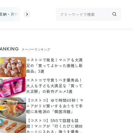
収納・片付け
ビューティ
100均・雑貨
スーパー
料理レシピ
ANKING
スーパーランキング
コストコで発見！マニアも大満
1
足の「買ってよかった激推し新
商品」3選
コストコで今買うべき優秀品！
2
大人も子ども大満足な「買って
大正解」の新作グルメ3選
【コストコ】ゆで時間40秒！マ
3
ニアがリピ買いするおうちで手
軽に本格派の「韓国冷麺」
【コストコ】SNSで話題も話
4
題！マニアが「行くたびに絶対
カートに入れる」激うま優秀グ