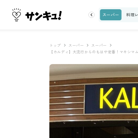
ク
収納・片付け
ビューティ
100均・雑貨
スーパー
料理
トップ
スーパー
スーパー
【カルディ】大流行からのもはや定番！マキシマ