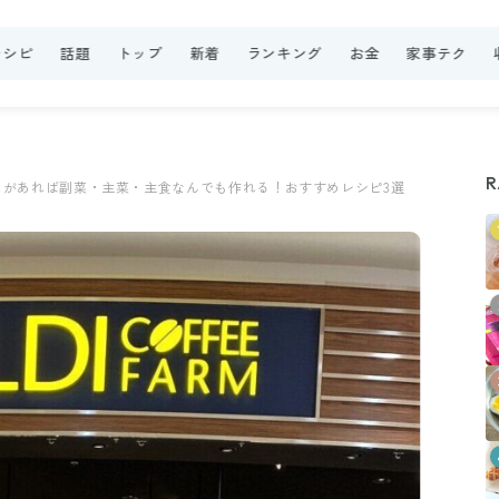
レシピ
話題
トップ
新着
ランキング
お金
家事テク
R
ムがあれば副菜・主菜・主食なんでも作れる！おすすめレシピ3選