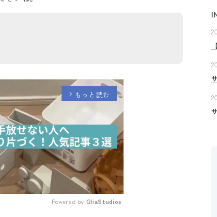
I
2
2
もっと読む
arrow_forward_ios
2
Powered by 
GliaStudios