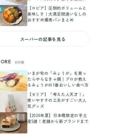
ルメ3選
【ロピア】圧倒的ボリュームと
5
美味しさ！大満足間違いなしの
おすすめ優秀パンまとめ
スーパーの記事を見る
ORE
その他
いまが旬の「みょうが」を買っ
たらやらなきゃ損！プロが教え
るみょうがの1番おいしい食べ方
【セリア】「考えた人天才！」
使いやすさの工夫がすごい大人
気グッズ
【2026年夏】日本橋限定の手土
産5選！老舗から新ブランドまで