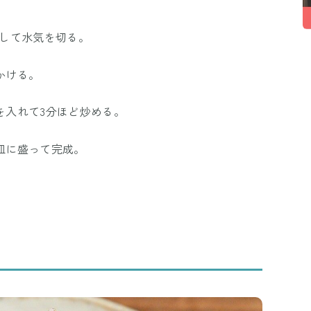
浸して水気を切る。
かける。
を入れて3分ほど炒める。
ら皿に盛って完成。