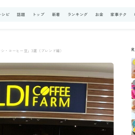
レシピ
話題
トップ
新着
ランキング
お金
家事テク
R
シ・コーヒー豆」3選（ブレンド編）