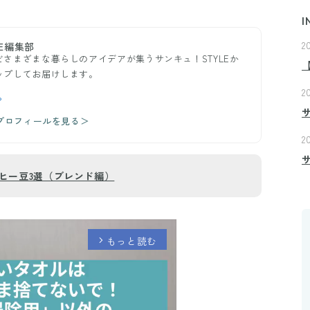
I
2
E編集部
さまざまな暮らしのアイデアが集うサンキュ！STYLEか
ップしてお届けします。
2
ら
のプロフィールを見る＞
2
ヒー豆3選（ブレンド編）
もっと読む
arrow_forward_ios