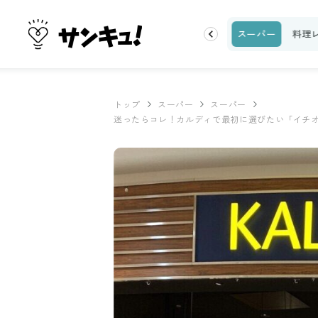
ク
収納・片付け
ビューティ
100均・雑貨
スーパー
料理
トップ
スーパー
スーパー
迷ったらコレ！カルディで最初に選びたい「イチオ