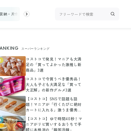
収納・片付け
ビューティ
100均・雑貨
スーパー
料理レシピ
ANKING
スーパーランキング
コストコで発見！マニアも大満
1
足の「買ってよかった激推し新
商品」3選
コストコで今買うべき優秀品！
2
大人も子ども大満足な「買って
大正解」の新作グルメ3選
【コストコ】SNSで話題も話
3
題！マニアが「行くたびに絶対
カートに入れる」激うま優秀グ
ルメ3選
【コストコ】ゆで時間40秒！マ
4
ニアがリピ買いするおうちで手
軽に本格派の「韓国冷麺」