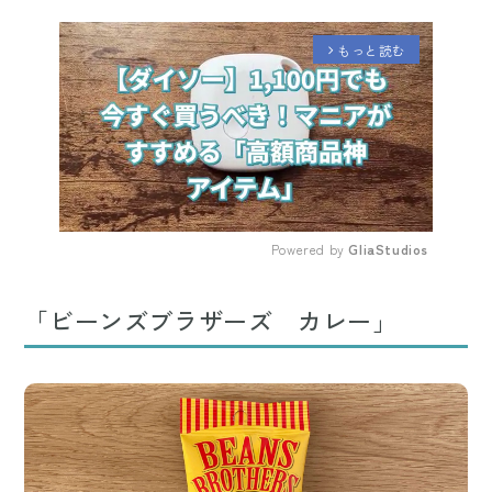
もっと読む
arrow_forward_ios
Powered by 
GliaStudios
Mute
「ビーンズブラザーズ カレー」