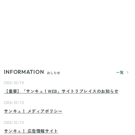
【2026年夏】日本橋限定の手土産5選！老舗から新ブ
ランドまで
【セリア】「考えた人天才！」使いやすさの工夫が
すごい大人気グッズ
いまが旬の「みょうが」を買ったらやらなきゃ損！
プロが教えるみょうがの1番おいしい食べ方
INFORMATION
一覧
おしらせ
2026/02/18
【重要】「サンキュ！WEB」サイトリプレイスのお知らせ
2026/02/10
サンキュ！ メディアポリシー
2026/02/10
サンキュ！ 広告情報サイト