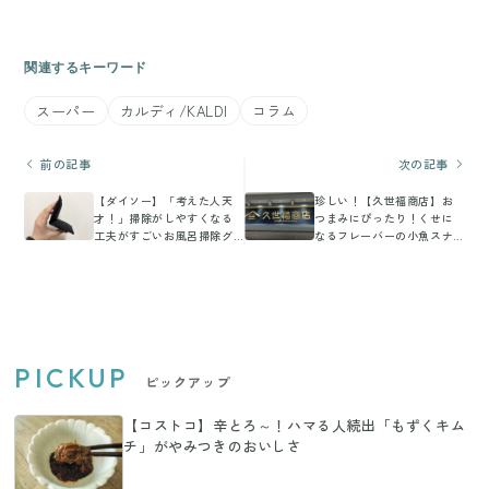
関連するキーワード
スーパー
カルディ/KALDI
コラム
前の記事
次の記事
【ダイソー】「考えた人天
珍しい！【久世福商店】お
才！」掃除がしやすくなる
つまみにぴったり！くせに
工夫がすごいお風呂掃除グ
なるフレーバーの小魚スナ
ッズ
ック
PICKUP
ピックアップ
【コストコ】辛とろ～！ハマる人続出「もずくキム
チ」がやみつきのおいしさ