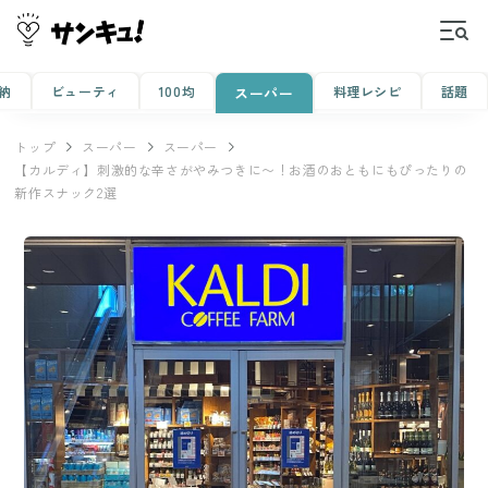
納
ビューティ
100均
料理レシピ
話題
スーパー
トップ
スーパー
スーパー
【カルディ】刺激的な辛さがやみつきに〜！お酒のおともにもぴったりの
新作スナック2選