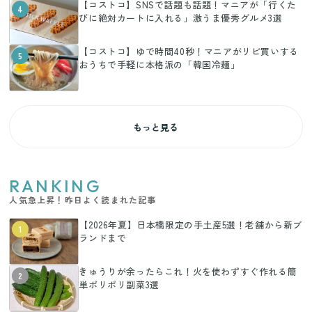
【コストコ】SNSで話題も話題！マニアが「行くた
4
びに絶対カートに入れる」激うま優秀グルメ3選
【コストコ】ゆで時間40秒！マニアがリピ買いする
5
おうちで手軽に本格派の「韓国冷麺」
もっと見る
RANKING
人気急上昇！昨日よく読まれた記事
【2026年夏】日本橋限定の手土産5選！老舗から新ブ
1
ランドまで
きゅうりが余ったらこれ！火を使わずすぐ作れる簡
2
単ポリポリ副菜3選