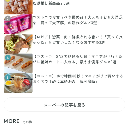
た激推し新商品」3選
コストコで今買うべき優秀品！大人も子ども大満足
2
な「買って大正解」の新作グルメ3選
【ロピア】惣菜・肉・鮮魚どれも旨い！「買って良
3
かった」リピ買いしたくなるおすすめ3選
【コストコ】SNSで話題も話題！マニアが「行くた
4
びに絶対カートに入れる」激うま優秀グルメ3選
【コストコ】ゆで時間40秒！マニアがリピ買いする
5
おうちで手軽に本格派の「韓国冷麺」
スーパーの記事を見る
MORE
その他