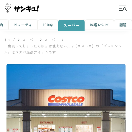
納
ビューティ
100均
料理レシピ
話題
スーパー
トップ
スーパー
スーパー
一度買ってしまったらほかは使えない…!?【コストコ】の「プレスンシー
ル」はコスパ最高アイテムです