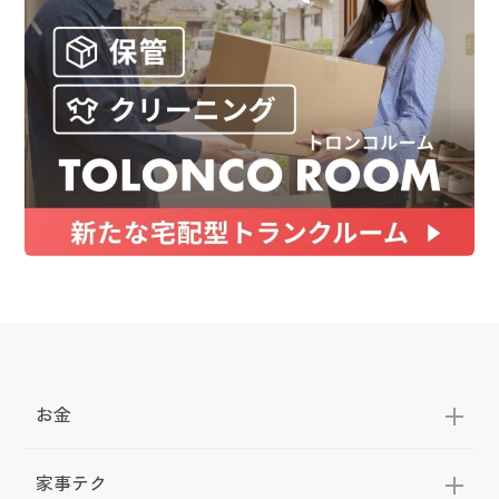
お金
家事テク