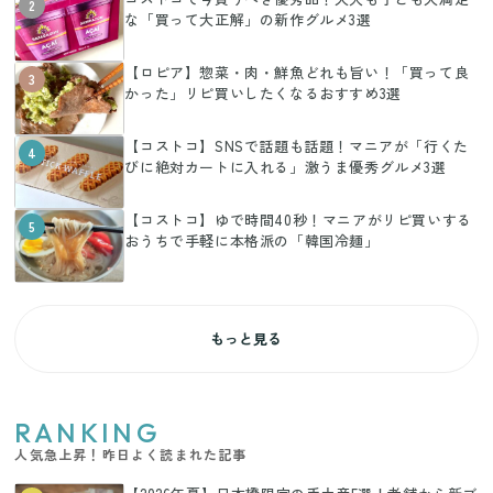
2
な「買って大正解」の新作グルメ3選
【ロピア】惣菜・肉・鮮魚どれも旨い！「買って良
3
かった」リピ買いしたくなるおすすめ3選
【コストコ】SNSで話題も話題！マニアが「行くた
4
びに絶対カートに入れる」激うま優秀グルメ3選
【コストコ】ゆで時間40秒！マニアがリピ買いする
5
おうちで手軽に本格派の「韓国冷麺」
もっと見る
RANKING
人気急上昇！昨日よく読まれた記事