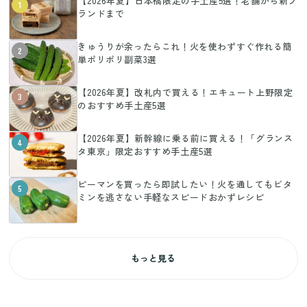
【2026年夏】日本橋限定の手土産5選！老舗から新ブ
1
ランドまで
きゅうりが余ったらこれ！火を使わずすぐ作れる簡
2
単ポリポリ副菜3選
【2026年夏】改札内で買える！エキュート上野限定
3
のおすすめ手土産5選
【2026年夏】新幹線に乗る前に買える！「グランス
4
タ東京」限定おすすめ手土産5選
ピーマンを買ったら即試したい！火を通してもビタ
5
ミンを逃さない手軽なスピードおかずレシピ
もっと見る