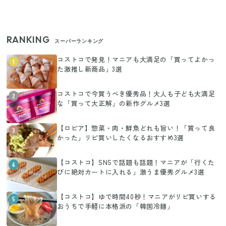
RANKING
スーパーランキング
コストコで発見！マニアも大満足の「買ってよかっ
1
た激推し新商品」3選
コストコで今買うべき優秀品！大人も子ども大満足
2
な「買って大正解」の新作グルメ3選
【ロピア】惣菜・肉・鮮魚どれも旨い！「買って良
3
かった」リピ買いしたくなるおすすめ3選
【コストコ】SNSで話題も話題！マニアが「行くた
4
びに絶対カートに入れる」激うま優秀グルメ3選
【コストコ】ゆで時間40秒！マニアがリピ買いする
5
おうちで手軽に本格派の「韓国冷麺」