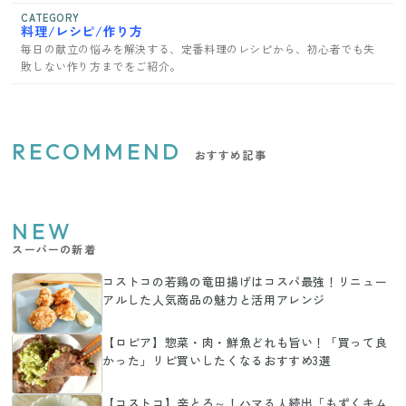
CATEGORY
料理/レシピ/作り方
毎日の献立の悩みを解決する、定番料理のレシピから、初心者でも失
敗しない作り方までをご紹介。
RECOMMEND
おすすめ記事
NEW
スーパーの新着
コストコの若鶏の竜田揚げはコスパ最強！リニュー
アルした人気商品の魅力と活用アレンジ
【ロピア】惣菜・肉・鮮魚どれも旨い！「買って良
かった」リピ買いしたくなるおすすめ3選
【コストコ】辛とろ～！ハマる人続出「もずくキム