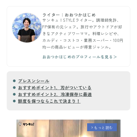
ライター：おおつかはじめ
サンキュ！STYLEライター。調理師免許、
FP保有の元シェフ。旅行やアウトドアが好
きなアクティブワーママ。料理レシピや、
カルディ・コストコ・業務スーパー・100円
均一の商品レビューが得意ジャンル。
おおつかはじめのプロフィールを見る＞
プレスンシール
おすすめポイント1．刃がついている
おすすめポイント2．冷凍保存に最適
鮮度を保つならこれで決まり！
もっと読む
arrow_forward_ios