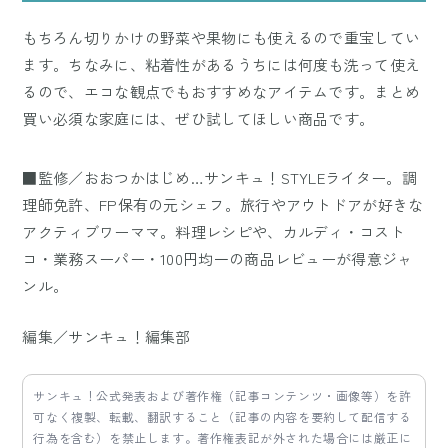
もちろん切りかけの野菜や果物にも使えるので重宝してい
ます。ちなみに、粘着性があるうちには何度も洗って使え
るので、エコな観点でもおすすめなアイテムです。まとめ
買い必須な家庭には、ぜひ試してほしい商品です。
■監修／おおつかはじめ…サンキュ！STYLEライター。調
理師免許、FP保有の元シェフ。旅行やアウトドアが好きな
アクティブワーママ。料理レシピや、カルディ・コスト
コ・業務スーパー・100円均一の商品レビューが得意ジャ
ンル。
編集／サンキュ！編集部
サンキュ！公式発表および著作権（記事コンテンツ・画像等）を許
可なく複製、転載、翻訳すること（記事の内容を要約して配信する
行為を含む）を禁止します。著作権表記が外された場合には厳正に