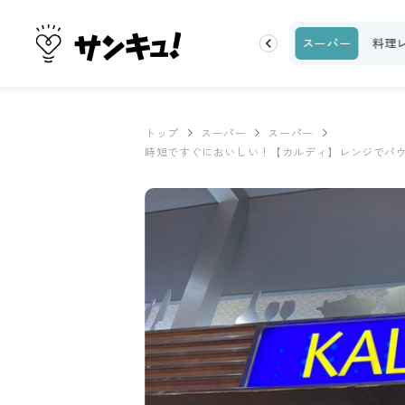
ク
収納・片付け
ビューティ
100均・雑貨
スーパー
料理
トップ
スーパー
スーパー
時短ですぐにおいしい！【カルディ】レンジでパ