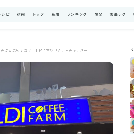
レシピ
話題
トップ
新着
ランキング
お金
家事テク
R
ウチごと温めるだけ！手軽に本格「クラムチャウダー」