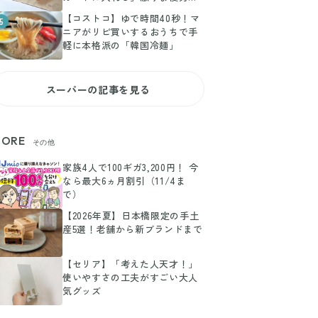
ルメ3選
【コストコ】ゆで時間40秒！マ
5
ニアがリピ買いするおうちで手
軽に本格派の「韓国冷麺」
スーパーの記事を見る
ORE
その他
家族4人で100ギガ3,200円！ 今
なら最大6ヵ月割引（11/4ま
で）
【2026年夏】日本橋限定の手土
産5選！老舗から新ブランドまで
【セリア】「考えた人天才！」
使いやすさの工夫がすごい大人
気グッズ