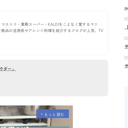
I
2
。コストコ・業務スーパー・KALDIをこよなく愛するマニ
で商品の活用術やアレンジ料理を紹介するブログが人気、TV
2
2
ウダー」
もっと読む
arrow_forward_ios