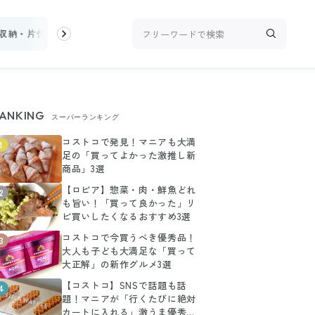
収納・片付け
ビューティ
100均・雑貨
スーパー
料理レシピ
ANKING
スーパーランキング
コストコで発見！マニアも大満
1
足の「買ってよかった激推し新
商品」3選
【ロピア】惣菜・肉・鮮魚どれ
2
も旨い！「買って良かった」リ
ピ買いしたくなるおすすめ3選
コストコで今買うべき優秀品！
3
大人も子ども大満足な「買って
大正解」の新作グルメ3選
【コストコ】SNSで話題も話
4
題！マニアが「行くたびに絶対
カートに入れる」激うま優秀グ