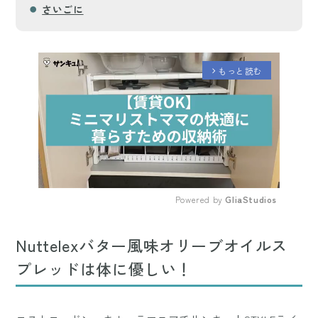
さいごに
もっと読む
arrow_forward_ios
Powered by 
GliaStudios
Mute
Nuttelexバター風味オリーブオイルス
プレッドは体に優しい！