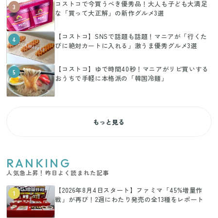
コストコで今買うべき優秀品！大人も子ども大満足
3
な「買って大正解」の新作グルメ3選
【コストコ】SNSで話題も話題！マニアが「行くた
4
びに絶対カートに入れる」激うま優秀グルメ3選
【コストコ】ゆで時間40秒！マニアがリピ買いする
5
おうちで手軽に本格派の「韓国冷麺」
もっと見る
RANKING
人気急上昇！昨日よく読まれた記事
【2026年8月4日スタート】ファミマ「45%増量作
1
戦」が再び！2週にわたり発売の全13種をレポート