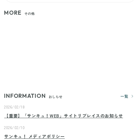
MORE
その他
家族4人で100ギガ3,200円！ 今なら最大6ヵ月割引
（11/4まで）
【2026年夏】日本橋限定の手土産5選！老舗から新ブ
ランドまで
【セリア】「考えた人天才！」使いやすさの工夫が
すごい大人気グッズ
INFORMATION
一覧
おしらせ
2026/02/18
【重要】「サンキュ！WEB」サイトリプレイスのお知らせ
2026/02/10
サンキュ！ メディアポリシー