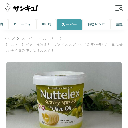
納
ビューティ
100均
料理レシピ
話題
スーパー
トップ
スーパー
スーパー
【コストコ】バター風味オリーブオイルスプレッドの使い切り方！体に優
しいから普段使いにオススメ！