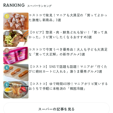
RANKING
スーパーランキング
コストコで発見！マニアも大満足の「買ってよかっ
1
た激推し新商品」3選
【ロピア】惣菜・肉・鮮魚どれも旨い！「買って良
2
かった」リピ買いしたくなるおすすめ3選
コストコで今買うべき優秀品！大人も子ども大満足
3
な「買って大正解」の新作グルメ3選
【コストコ】SNSで話題も話題！マニアが「行くた
4
びに絶対カートに入れる」激うま優秀グルメ3選
【コストコ】ゆで時間40秒！マニアがリピ買いする
5
おうちで手軽に本格派の「韓国冷麺」
スーパーの記事を見る