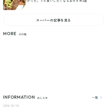
かった」リピ買いしたくなるおすすめ3選
スーパーの記事を見る
MORE
その他
【セリア】「考えた人天才！」使いやすさの工夫が
すごい大人気グッズ
いまが旬の「みょうが」を買ったらやらなきゃ損！
プロが教えるみょうがの1番おいしい食べ方
【2026年夏】日本橋限定の手土産5選！老舗から新ブ
ランドまで
INFORMATION
一覧
おしらせ
2026/02/18