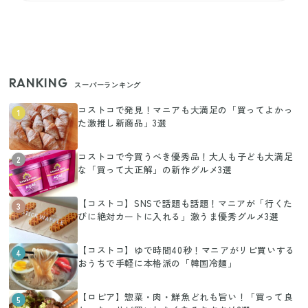
RANKING
スーパーランキング
コストコで発見！マニアも大満足の「買ってよかっ
1
た激推し新商品」3選
コストコで今買うべき優秀品！大人も子ども大満足
2
な「買って大正解」の新作グルメ3選
【コストコ】SNSで話題も話題！マニアが「行くた
3
びに絶対カートに入れる」激うま優秀グルメ3選
【コストコ】ゆで時間40秒！マニアがリピ買いする
4
おうちで手軽に本格派の「韓国冷麺」
【ロピア】惣菜・肉・鮮魚どれも旨い！「買って良
5