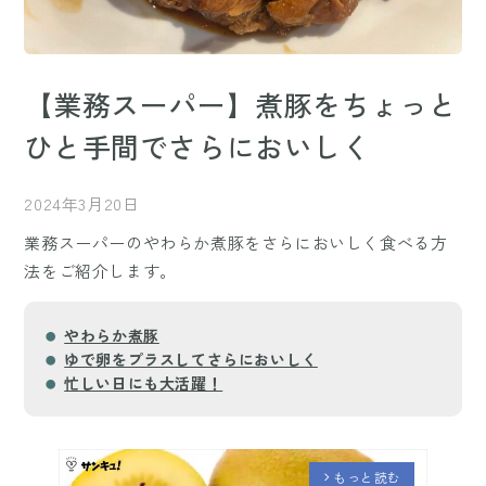
【業務スーパー】煮豚をちょっと
ひと手間でさらにおいしく
2024年3月20日
業務スーパーのやわらか煮豚をさらにおいしく食べる方
法をご紹介します。
やわらか煮豚
ゆで卵をプラスしてさらにおいしく
忙しい日にも大活躍！
もっと読む
arrow_forward_ios