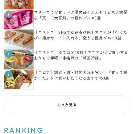
コストコで今買うべき優秀品！大人も子ども大満足
2
な「買って大正解」の新作グルメ3選
【コストコ】SNSで話題も話題！マニアが「行くた
3
びに絶対カートに入れる」激うま優秀グルメ3選
【コストコ】ゆで時間40秒！マニアがリピ買いする
4
おうちで手軽に本格派の「韓国冷麺」
【ロピア】惣菜・肉・鮮魚どれも旨い！「買って良
5
かった」リピ買いしたくなるおすすめ3選
もっと見る
RANKING