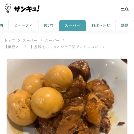
納
ビューティ
100均
料理レシピ
話題
スーパー
トップ
スーパー
スーパー
【業務スーパー】煮豚をちょっとひと手間でさらにおいしく