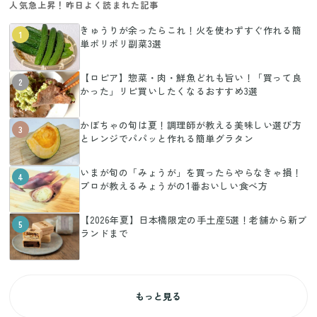
人気急上昇！昨日よく読まれた記事
きゅうりが余ったらこれ！火を使わずすぐ作れる簡
1
単ポリポリ副菜3選
【ロピア】惣菜・肉・鮮魚どれも旨い！「買って良
2
かった」リピ買いしたくなるおすすめ3選
かぼちゃの旬は夏！調理師が教える美味しい選び方
3
とレンジでパパッと作れる簡単グラタン
いまが旬の「みょうが」を買ったらやらなきゃ損！
4
プロが教えるみょうがの1番おいしい食べ方
【2026年夏】日本橋限定の手土産5選！老舗から新ブ
5
ランドまで
もっと見る