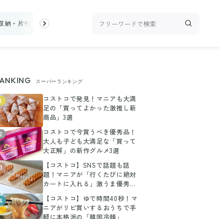
収納・片付け
ビューティ
100均・雑貨
スーパー
料理レシピ
ANKING
スーパーランキング
コストコで発見！マニアも大満
1
足の「買ってよかった激推し新
商品」3選
コストコで今買うべき優秀品！
2
大人も子ども大満足な「買って
大正解」の新作グルメ3選
【コストコ】SNSで話題も話
3
題！マニアが「行くたびに絶対
カートに入れる」激うま優秀グ
ルメ3選
【コストコ】ゆで時間40秒！マ
4
ニアがリピ買いするおうちで手
軽に本格派の「韓国冷麺」