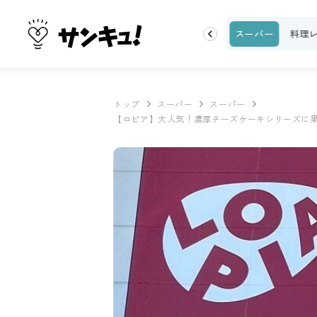
ク
収納・片付け
ビューティ
100均・雑貨
スーパー
料理
トップ
スーパー
スーパー
【ロピア】大人気！濃厚チーズケーキシリーズに