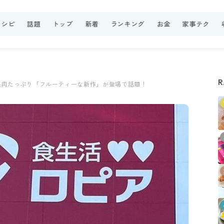
レシピ
話題
トップ
新着
ランキング
お金
家事テク
R
果肉たっぷり「フルーティーな新作」が登場で話題！