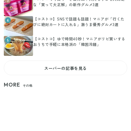
3
な「買って大正解」の新作グルメ3選
【コストコ】SNSで話題も話題！マニアが「行くた
4
びに絶対カートに入れる」激うま優秀グルメ3選
【コストコ】ゆで時間40秒！マニアがリピ買いする
5
おうちで手軽に本格派の「韓国冷麺」
スーパーの記事を見る
MORE
その他
家族4人で100ギガ3,200円！ 今なら最大6ヵ月割引
（11/4まで）
【2026年夏】日本橋限定の手土産5選！老舗から新ブ
ランドまで