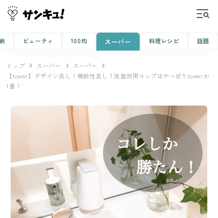
納
ビューティ
100均
料理レシピ
話題
スーパー
トップ
スーパー
スーパー
【tower】デザイン良し！機能性良し！洗面所用コップはやっぱりtowerが
1番！