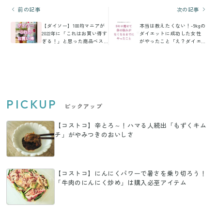
前の記事
次の記事
【ダイソー】100均マニアが
本当は教えたくない！-9kgの
2022年に「これはお買い得す
ダイエットに成功した女性
ぎる！」と思った商品ベス
がやったこと「え？ダイエ
ト3！
ットに関係があるの？」
PICKUP
ピックアップ
【コストコ】辛とろ～！ハマる人続出「もずくキム
チ」がやみつきのおいしさ
【コストコ】にんにくパワーで暑さを乗り切ろう！
「牛肉のにんにく炒め」は購入必至アイテム