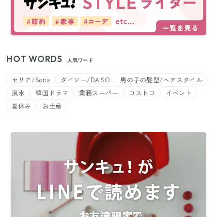
HOT WORDS
人気ワード
セリア/Seria
ダイソー/DAISO
男の子の髪型/ヘアスタイル
風水
韓国ドラマ
業務スーパー
コストコ
イベント
夏休み
お土産