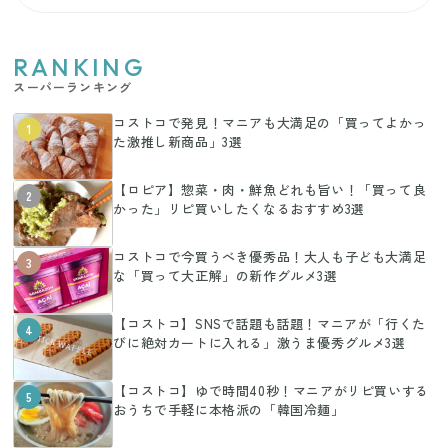
RANKING
スーパーランキング
コストコで発見！マニアも大満足の「買ってよかっ
1
た激推し新商品」3選
【ロピア】惣菜・肉・鮮魚どれも旨い！「買って良
2
かった」リピ買いしたくなるおすすめ3選
コストコで今買うべき優秀品！大人も子ども大満足
3
な「買って大正解」の新作グルメ3選
【コストコ】SNSで話題も話題！マニアが「行くた
4
びに絶対カートに入れる」激うま優秀グルメ3選
【コストコ】ゆで時間40秒！マニアがリピ買いする
5
おうちで手軽に本格派の「韓国冷麺」