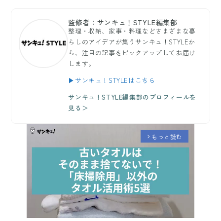
監修者：サンキュ！STYLE編集部
整理・収納、家事・料理などさまざまな暮
らしのアイデアが集うサンキュ！STYLEか
ら、注目の記事をピックアップしてお届け
します。
▶サンキュ！STYLEはこちら
サンキュ！STYLE編集部のプロフィールを
見る＞
もっと読む
arrow_forward_ios