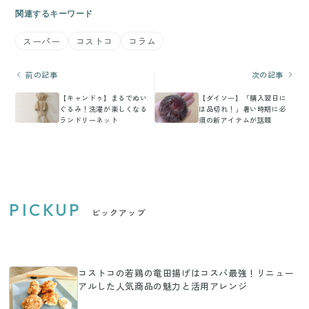
関連するキーワード
スーパー
コストコ
コラム
前の記事
次の記事
【キャンドゥ】まるでぬい
【ダイソー】「購入翌日に
ぐるみ！洗濯が楽しくなる
は品切れ！」暑い時期に必
ランドリーネット
須の新アイテムが話題
PICKUP
ピックアップ
コストコの若鶏の竜田揚げはコスパ最強！リニュー
アルした人気商品の魅力と活用アレンジ