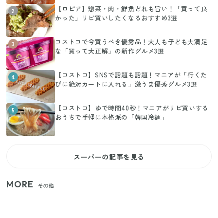
【ロピア】惣菜・肉・鮮魚どれも旨い！「買って良
2
かった」リピ買いしたくなるおすすめ3選
コストコで今買うべき優秀品！大人も子ども大満足
3
な「買って大正解」の新作グルメ3選
【コストコ】SNSで話題も話題！マニアが「行くた
4
びに絶対カートに入れる」激うま優秀グルメ3選
【コストコ】ゆで時間40秒！マニアがリピ買いする
5
おうちで手軽に本格派の「韓国冷麺」
スーパーの記事を見る
MORE
その他
家族4人で100ギガ3,200円！ 今なら最大6ヵ月割引
（11/4まで）