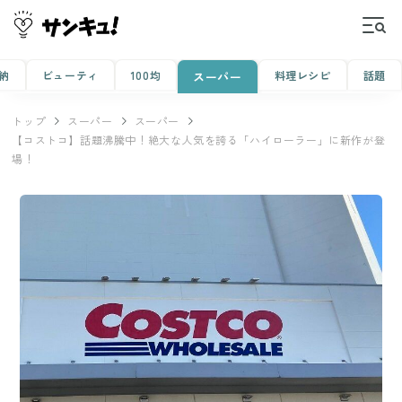
納
ビューティ
100均
料理レシピ
話題
スーパー
トップ
スーパー
スーパー
【コストコ】話題沸騰中！絶大な人気を誇る「ハイローラー」に新作が登
場！