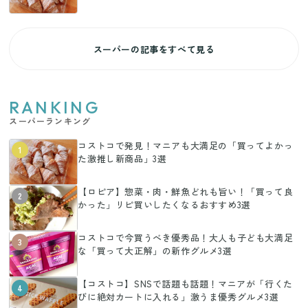
スーパーの記事をすべて見る
RANKING
スーパーランキング
コストコで発見！マニアも大満足の「買ってよかっ
1
た激推し新商品」3選
【ロピア】惣菜・肉・鮮魚どれも旨い！「買って良
2
かった」リピ買いしたくなるおすすめ3選
コストコで今買うべき優秀品！大人も子ども大満足
3
な「買って大正解」の新作グルメ3選
【コストコ】SNSで話題も話題！マニアが「行くた
4
びに絶対カートに入れる」激うま優秀グルメ3選