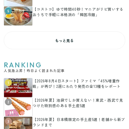
【コストコ】ゆで時間40秒！マニアがリピ買いする
5
おうちで手軽に本格派の「韓国冷麺」
もっと見る
RANKING
人気急上昇！昨日よく読まれた記事
【2026年8月4日スタート】ファミマ「45%増量作
1
戦」が再び！2週にわたり発売の全13種をレポート
【2026年夏】池袋でしか買えない！東武・西武で見
2
つけた特別感のある手土産5選
【2026年夏】日本橋限定の手土産5選！老舗から新ブ
3
ランドまで