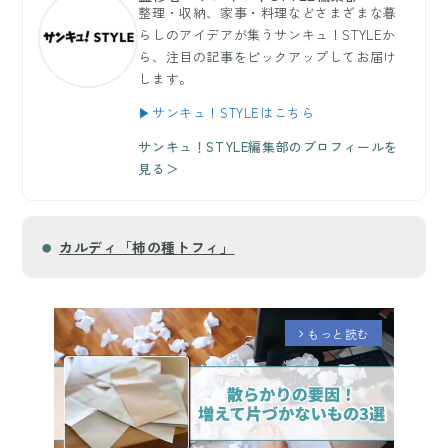
整理・収納、家事・料理などさまざまな暮
らしのアイデアが集うサンキュ！STYLEか
ら、注目の記事をピックアップしてお届け
します。
▶サンキュ！STYLEはこちら
サンキュ！STYLE編集部のプロフィールを
見る＞
カルディ「柿の種トフィ」
もっと読む
arrow_forward_ios