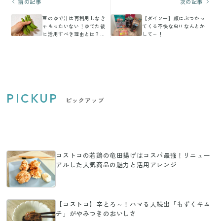
前の記事
次の記事
豆のゆで汁は再利用しなき
【ダイソー】顔にぶつかっ
ゃもったいない！ゆでた後
てくる不快な虫!! なんとか
に活用すべき理由とは？
して～！
【レシピあり】
PICKUP
ピックアップ
コストコの若鶏の竜田揚げはコスパ最強！リニュー
アルした人気商品の魅力と活用アレンジ
【コストコ】辛とろ～！ハマる人続出「もずくキム
チ」がやみつきのおいしさ