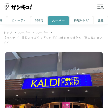
納
ビューティ
100均
料理レシピ
話題
スーパー
トップ
スーパー
スーパー
【カルディ】甘じょっぱくてザックザク!?新商品の進化形「柿の種」がス
ゴイ！