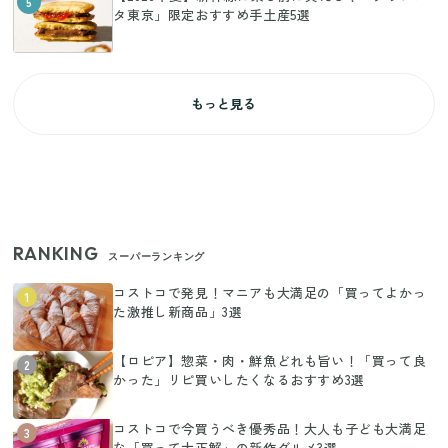
5
タ東京」限定おすすめ手土産5選
もっと見る
RANKING
スーパーランキング
コストコで発見！マニアも大満足の「買ってよかっ
1
た激推し新商品」3選
【ロピア】惣菜・肉・鮮魚どれも旨い！「買って良
2
かった」リピ買いしたくなるおすすめ3選
コストコで今買うべき優秀品！大人も子ども大満足
3
な「買って大正解」の新作グルメ3選