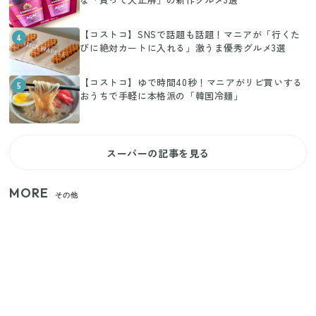
【コストコ】SNSで話題も話題！マニアが「行くた
4
びに絶対カートに入れる」激うま優秀グルメ3選
【コストコ】ゆで時間40秒！マニアがリピ買いする
5
おうちで手軽に本格派の「韓国冷麺」
スーパーの記事を見る
MORE
その他
家族4人で100ギガ3,200円！ 今なら最大6ヵ月割引
（11/4まで）
【2026年夏】日本橋限定の手土産5選！老舗から新ブ
ランドまで