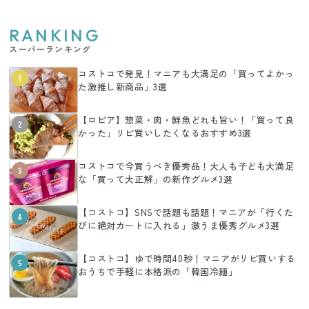
RANKING
スーパーランキング
コストコで発見！マニアも大満足の「買ってよかっ
1
た激推し新商品」3選
【ロピア】惣菜・肉・鮮魚どれも旨い！「買って良
2
かった」リピ買いしたくなるおすすめ3選
コストコで今買うべき優秀品！大人も子ども大満足
3
な「買って大正解」の新作グルメ3選
【コストコ】SNSで話題も話題！マニアが「行くた
4
びに絶対カートに入れる」激うま優秀グルメ3選
【コストコ】ゆで時間40秒！マニアがリピ買いする
5
おうちで手軽に本格派の「韓国冷麺」