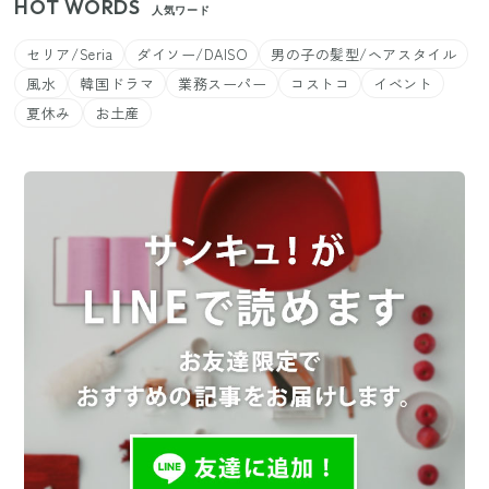
HOT WORDS
人気ワード
セリア/Seria
ダイソー/DAISO
男の子の髪型/ヘアスタイル
風水
韓国ドラマ
業務スーパー
コストコ
イベント
夏休み
お土産