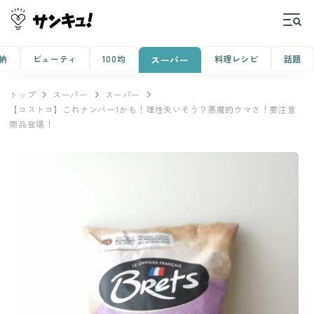
納
ビューティ
100均
料理レシピ
話題
スーパー
トップ
スーパー
スーパー
【コストコ】これナンバー1かも！理性失いそう？悪魔的ウマさ！要注意
商品登場！