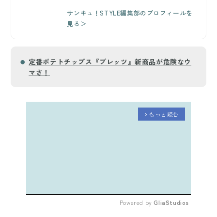
サンキュ！STYLE編集部のプロフィールを
見る＞
定番ポテトチップス『ブレッツ』新商品が危険なウ
マさ！
もっと読む
arrow_forward_ios
Powered by 
GliaStudios