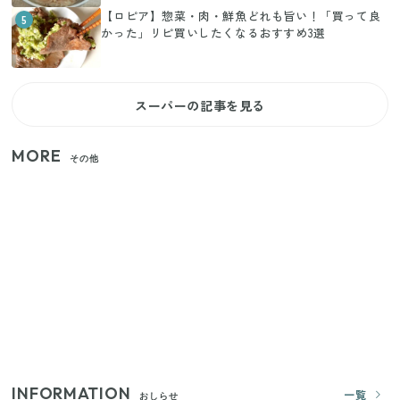
【ロピア】惣菜・肉・鮮魚どれも旨い！「買って良
5
かった」リピ買いしたくなるおすすめ3選
スーパーの記事を見る
MORE
その他
【セリア】「考えた人天才！」使いやすさの工夫が
すごい大人気グッズ
【2026年夏】日本橋限定の手土産5選！老舗から新ブ
ランドまで
いまが旬の「みょうが」を買ったらやらなきゃ損！
プロが教えるみょうがの1番おいしい食べ方
INFORMATION
一覧
おしらせ