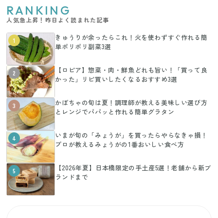
RANKING
人気急上昇！昨日よく読まれた記事
きゅうりが余ったらこれ！火を使わずすぐ作れる簡
1
単ポリポリ副菜3選
【ロピア】惣菜・肉・鮮魚どれも旨い！「買って良
2
かった」リピ買いしたくなるおすすめ3選
かぼちゃの旬は夏！調理師が教える美味しい選び方
3
とレンジでパパッと作れる簡単グラタン
いまが旬の「みょうが」を買ったらやらなきゃ損！
4
プロが教えるみょうがの1番おいしい食べ方
【2026年夏】日本橋限定の手土産5選！老舗から新ブ
5
ランドまで