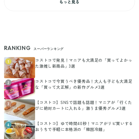
もっと見る
RANKING
スーパーランキング
コストコで発見！マニアも大満足の「買ってよかっ
1
た激推し新商品」3選
コストコで今買うべき優秀品！大人も子ども大満足
2
な「買って大正解」の新作グルメ3選
【コストコ】SNSで話題も話題！マニアが「行くた
3
びに絶対カートに入れる」激うま優秀グルメ3選
【コストコ】ゆで時間40秒！マニアがリピ買いする
4
おうちで手軽に本格派の「韓国冷麺」