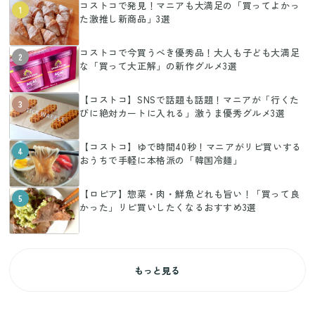
コストコで発見！マニアも大満足の「買ってよかっ
1
た激推し新商品」3選
コストコで今買うべき優秀品！大人も子ども大満足
2
な「買って大正解」の新作グルメ3選
【コストコ】SNSで話題も話題！マニアが「行くた
3
びに絶対カートに入れる」激うま優秀グルメ3選
【コストコ】ゆで時間40秒！マニアがリピ買いする
4
おうちで手軽に本格派の「韓国冷麺」
【ロピア】惣菜・肉・鮮魚どれも旨い！「買って良
5
かった」リピ買いしたくなるおすすめ3選
もっと見る