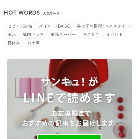
HOT WORDS
人気ワード
セリア/Seria
ダイソー/DAISO
男の子の髪型/ヘアスタイル
風水
韓国ドラマ
業務スーパー
コストコ
イベント
夏休み
お土産