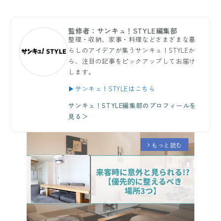
監修者：サンキュ！STYLE編集部
整理・収納、家事・料理などさまざまな暮
らしのアイデアが集うサンキュ！STYLEか
ら、注目の記事をピックアップしてお届け
します。
▶サンキュ！STYLEはこちら
サンキュ！STYLE編集部のプロフィールを
見る＞
もっと読む
arrow_forward_ios