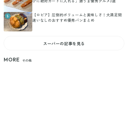
びに絶対カートに入れる」激うま優秀グルメ3選
【ロピア】圧倒的ボリュームと美味しさ！大満足間
5
違いなしのおすすめ優秀パンまとめ
スーパーの記事を見る
MORE
その他
【セリア】「考えた人天才！」使いやすさの工夫が
すごい大人気グッズ
いまが旬の「みょうが」を買ったらやらなきゃ損！
プロが教えるみょうがの1番おいしい食べ方
【2026年夏】日本橋限定の手土産5選！老舗から新ブ
ランドまで