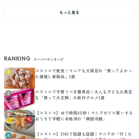
もっと見る
RANKING
スーパーランキング
コストコで発見！マニアも大満足の「買ってよかっ
1
た激推し新商品」3選
コストコで今買うべき優秀品！大人も子ども大満足
2
な「買って大正解」の新作グルメ3選
【コストコ】ゆで時間40秒！マニアがリピ買いする
3
おうちで手軽に本格派の「韓国冷麺」
【コストコ】SNSで話題も話題！マニアが「行くた
4