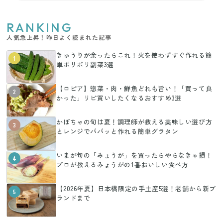
RANKING
人気急上昇！昨日よく読まれた記事
きゅうりが余ったらこれ！火を使わずすぐ作れる簡
1
単ポリポリ副菜3選
【ロピア】惣菜・肉・鮮魚どれも旨い！「買って良
2
かった」リピ買いしたくなるおすすめ3選
かぼちゃの旬は夏！調理師が教える美味しい選び方
3
とレンジでパパッと作れる簡単グラタン
いまが旬の「みょうが」を買ったらやらなきゃ損！
4
プロが教えるみょうがの1番おいしい食べ方
【2026年夏】日本橋限定の手土産5選！老舗から新ブ
5
ランドまで