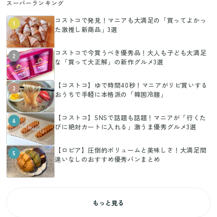
スーパーランキング
コストコで発見！マニアも大満足の「買ってよかっ
1
た激推し新商品」3選
コストコで今買うべき優秀品！大人も子ども大満足
2
な「買って大正解」の新作グルメ3選
【コストコ】ゆで時間40秒！マニアがリピ買いする
3
おうちで手軽に本格派の「韓国冷麺」
【コストコ】SNSで話題も話題！マニアが「行くた
4
びに絶対カートに入れる」激うま優秀グルメ3選
【ロピア】圧倒的ボリュームと美味しさ！大満足間
5
違いなしのおすすめ優秀パンまとめ
もっと見る