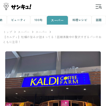
納
ビューティ
100均
料理レシピ
話題
スーパー
トップ
スーパー
スーパー
【カルディ】牡蠣の旨みが詰まってる！話題沸騰中の贅沢すぎるパンのお
ともに注目！