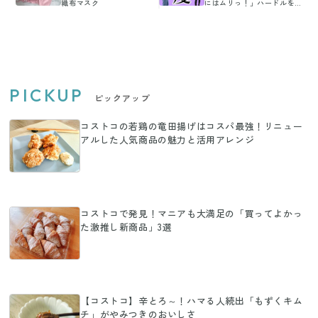
織布マスク
にはムリっ！」ハードルを
さげても痩せたワケ
PICKUP
ピックアップ
コストコの若鶏の竜田揚げはコスパ最強！リニュー
アルした人気商品の魅力と活用アレンジ
コストコで発見！マニアも大満足の「買ってよかっ
た激推し新商品」3選
【コストコ】辛とろ～！ハマる人続出「もずくキム
チ」がやみつきのおいしさ