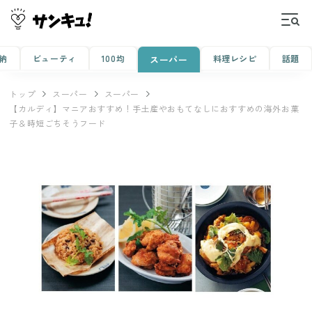
納
ビューティ
100均
料理レシピ
話題
スーパー
トップ
スーパー
スーパー
【カルディ】マニアおすすめ！手土産やおもてなしにおすすめの海外お菓
子＆時短ごちそうフード