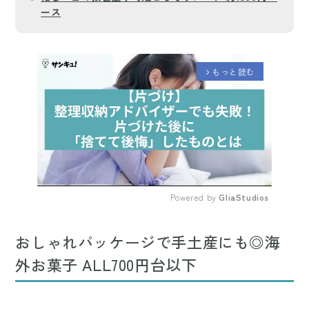
ース
もっと読む
arrow_forward_ios
Powered by 
GliaStudios
Mute
おしゃれパッケージで手土産にも◎海
外お菓子 ALL700円台以下