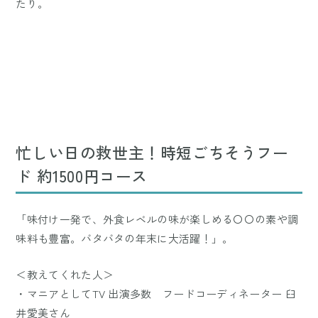
たり。
忙しい日の救世主！時短ごちそうフー
ド 約1500円コース
「味付け一発で、外食レベルの味が楽しめる〇〇の素や調
味料も豊富。バタバタの年末に大活躍！」。
＜教えてくれた人＞
・マニアとしてTV 出演多数 フードコーディネーター 臼
井愛美さん