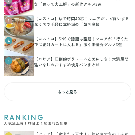
2
な「買って大正解」の新作グルメ3選
【コストコ】ゆで時間40秒！マニアがリピ買いする
3
おうちで手軽に本格派の「韓国冷麺」
【コストコ】SNSで話題も話題！マニアが「行くた
4
びに絶対カートに入れる」激うま優秀グルメ3選
【ロピア】圧倒的ボリュームと美味しさ！大満足間
5
違いなしのおすすめ優秀パンまとめ
もっと見る
RANKING
人気急上昇！昨日よく読まれた記事
【セリア】「考えた人天才！」使いやすさの工夫が