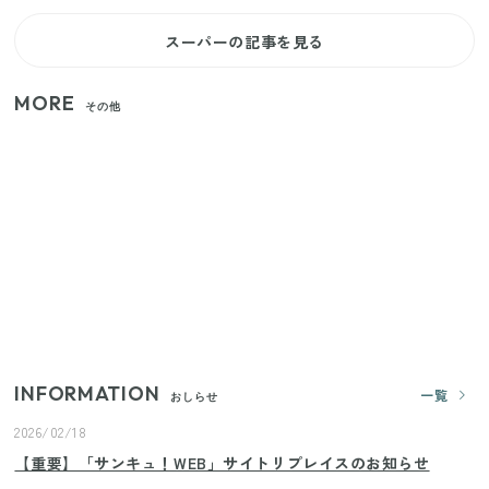
スーパーの記事を見る
MORE
その他
いまが旬の「みょうが」を買ったらやらなきゃ損！
プロが教えるみょうがの1番おいしい食べ方
【セリア】「考えた人天才！」使いやすさの工夫が
すごい大人気グッズ
【2026年夏】日本橋限定の手土産5選！老舗から新ブ
ランドまで
INFORMATION
一覧
おしらせ
2026/02/18
【重要】「サンキュ！WEB」サイトリプレイスのお知らせ