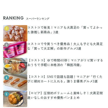
RANKING
スーパーランキング
コストコで発見！マニアも大満足の「買ってよかっ
1
た激推し新商品」3選
コストコで今買うべき優秀品！大人も子ども大満足
2
な「買って大正解」の新作グルメ3選
【コストコ】ゆで時間40秒！マニアがリピ買いする
3
おうちで手軽に本格派の「韓国冷麺」
【コストコ】SNSで話題も話題！マニアが「行くた
4
びに絶対カートに入れる」激うま優秀グルメ3選
【ロピア】圧倒的ボリュームと美味しさ！大満足間
5
違いなしのおすすめ優秀パンまとめ