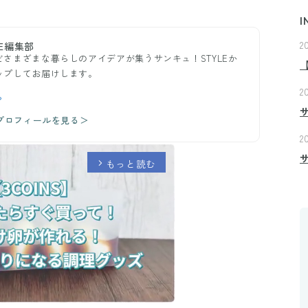
I
2
E編集部
さまざまな暮らしのアイデアが集うサンキュ！STYLEか
ップしてお届けします。
2
ら
のプロフィールを見る＞
2
もっと読む
arrow_forward_ios