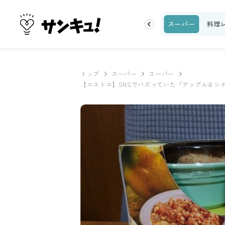
ク
収納・片付け
ビューティ
100均・雑貨
スーパー
料理
トップ
スーパー
スーパー
【コストコ】SNSでバズっていた「アップル＆シ