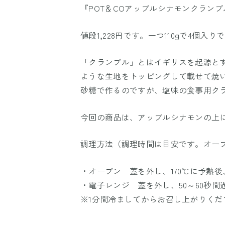
『POT＆COアップルシナモンクランブ
値段1,228円です。一つ110gで4個入り
「クランブル」とはイギリスを起源と
ような生地をトッピングして載せて焼
砂糖で作るのですが、塩味の食事用ク
今回の商品は、アップルシナモンの上
調理方法（調理時間は目安です。オー
・オーブン 蓋を外し、170℃に予熱後
・電子レンジ 蓋を外し、50～60秒
※1分間冷ましてからお召し上がりく