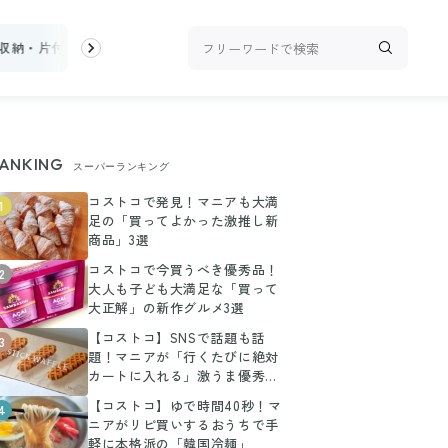
収納・片付け
ビューティ
100均・雑貨
スーパー
料理レシピ
ANKING
スーパーランキング
コストコで発見！マニアも大満
1
足の「買ってよかった激推し新
商品」3選
コストコで今買うべき優秀品！
2
大人も子ども大満足な「買って
大正解」の新作グルメ3選
【コストコ】SNSで話題も話
3
題！マニアが「行くたびに絶対
カートに入れる」激うま優秀グ
ルメ3選
【コストコ】ゆで時間40秒！マ
4
ニアがリピ買いするおうちで手
軽に本格派の「韓国冷麺」