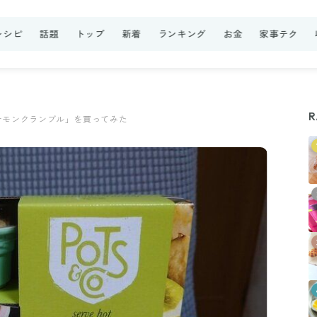
レシピ
話題
トップ
新着
ランキング
お金
家事テク
R
ナモンクランブル」を買ってみた