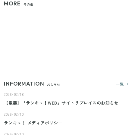
MORE
その他
家族4人で100ギガ3,200円！ 今なら最大6ヵ月割引
（11/4まで）
【2026年夏】日本橋限定の手土産5選！老舗から新ブ
ランドまで
【セリア】「考えた人天才！」使いやすさの工夫が
すごい大人気グッズ
INFORMATION
一覧
おしらせ
2026/02/18
【重要】「サンキュ！WEB」サイトリプレイスのお知らせ
2026/02/10
サンキュ！ メディアポリシー
2026/02/10