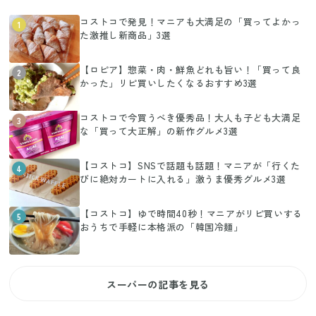
コストコで発見！マニアも大満足の「買ってよかっ
1
た激推し新商品」3選
【ロピア】惣菜・肉・鮮魚どれも旨い！「買って良
2
かった」リピ買いしたくなるおすすめ3選
コストコで今買うべき優秀品！大人も子ども大満足
3
な「買って大正解」の新作グルメ3選
【コストコ】SNSで話題も話題！マニアが「行くた
4
びに絶対カートに入れる」激うま優秀グルメ3選
【コストコ】ゆで時間40秒！マニアがリピ買いする
5
おうちで手軽に本格派の「韓国冷麺」
スーパーの記事を見る