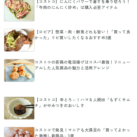
【コストコ】にんにくパワーで暑さを乗り切ろう！
「牛肉のにんにく炒め」は購入必至アイテム
【ロピア】惣菜・肉・鮮魚どれも旨い！「買って良
かった」リピ買いしたくなるおすすめ3選
コストコの若鶏の竜田揚げはコスパ最強！リニュー
アルした人気商品の魅力と活用アレンジ
【コストコ】辛とろ～！ハマる人続出「もずくキム
チ」がやみつきのおいしさ
コストコで発見！マニアも大満足の「買ってよかっ
た激推し新商品」3選