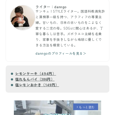
ライター：danngo
サンキュ！STYLEライター。国語科教員免許
と漢検準一級を持つ、アラフィフの専業主
婦。甘いもの、日本の古いものをこよなく
愛する二児の母。SDGsに関心はあるが、丁
寧な暮らしは苦手。ズボラエコ主婦を名乗
り、家事を手抜きしながら地球に優しくで
きる方法を模索している。
danngoのプロフィールを見る＞
レモンケーキ（494円）
塩れもんパイ（386円）
塩レモンおかき（149円）
もっと読む
arrow_forward_ios