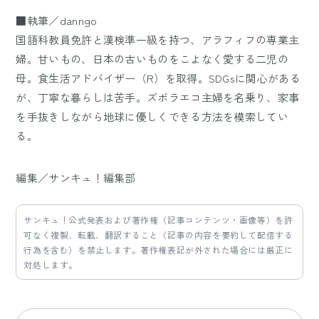
■執筆／danngo
国語科教員免許と漢検準一級を持つ、アラフィフの専業主
婦。甘いもの、日本の古いものをこよなく愛する二児の
母。食生活アドバイザー（R）を取得。SDGsに関心がある
が、丁寧な暮らしは苦手。ズボラエコ主婦を名乗り、家事
を手抜きしながら地球に優しくできる方法を模索してい
る。
編集／サンキュ！編集部
サンキュ！公式発表および著作権（記事コンテンツ・画像等）を許
可なく複製、転載、翻訳すること（記事の内容を要約して配信する
行為を含む）を禁止します。著作権表記が外された場合には厳正に
対処します。