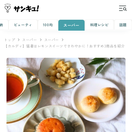
納
ビューティ
100均
料理レシピ
話題
スーパー
トップ
スーパー
スーパー
【カルディ】猛暑はレモンスイーツでさわやかに！おすすめ3商品を紹介