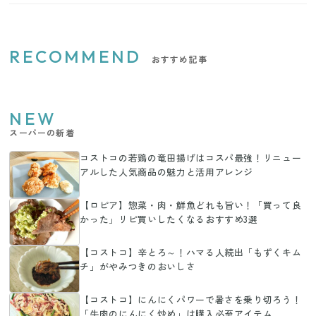
RECOMMEND
おすすめ記事
NEW
スーパーの新着
コストコの若鶏の竜田揚げはコスパ最強！リニュー
アルした人気商品の魅力と活用アレンジ
【ロピア】惣菜・肉・鮮魚どれも旨い！「買って良
かった」リピ買いしたくなるおすすめ3選
【コストコ】辛とろ～！ハマる人続出「もずくキム
チ」がやみつきのおいしさ
【コストコ】にんにくパワーで暑さを乗り切ろう！
「牛肉のにんにく炒め」は購入必至アイテム