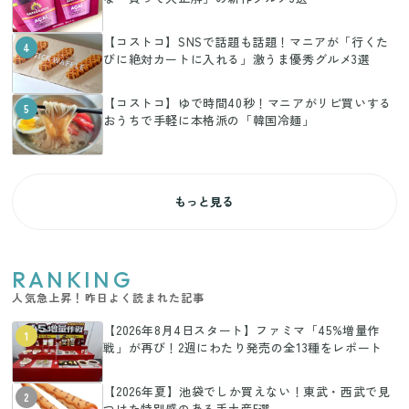
【コストコ】SNSで話題も話題！マニアが「行くた
4
びに絶対カートに入れる」激うま優秀グルメ3選
【コストコ】ゆで時間40秒！マニアがリピ買いする
5
おうちで手軽に本格派の「韓国冷麺」
もっと見る
RANKING
人気急上昇！昨日よく読まれた記事
【2026年8月4日スタート】ファミマ「45%増量作
1
戦」が再び！2週にわたり発売の全13種をレポート
【2026年夏】池袋でしか買えない！東武・西武で見
2
つけた特別感のある手土産5選