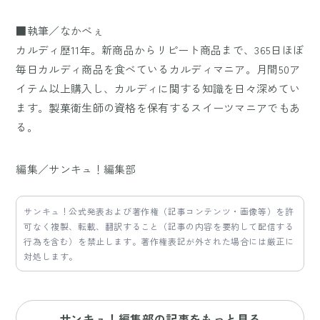
■執筆／なかべぇ
カルディ歴11年。新商品からリピート商品まで、365日ほぼ
毎日カルディ商品を食べているカルディマニア。月間50ア
イテム以上購入し、カルディに関する知識を日々深めてい
ます。製菓衛生師の資格を保有するスイーツマニアでもあ
る。
編集／サンキュ！編集部
サンキュ！公式発表および著作権（記事コンテンツ・画像等）を許
可なく複製、転載、翻訳すること（記事の内容を要約して配信する
行為を含む）を禁止します。著作権表記が外された場合には厳正に
対処します。
サンキュ！編集部の記事をもっと見る