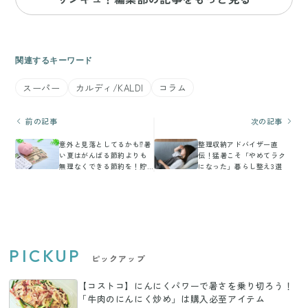
関連するキーワード
スーパー
カルディ/KALDI
コラム
前の記事
次の記事
意外と見落としてるかも⁉暑
整理収納アドバイザー直
い夏はがんばる節約よりも
伝！猛暑こそ「やめてラク
無理なくできる節約を！貯
になった」暮らし整え3選
め達人おすすめ節約法3選
PICKUP
ピックアップ
【コストコ】にんにくパワーで暑さを乗り切ろう！
「牛肉のにんにく炒め」は購入必至アイテム