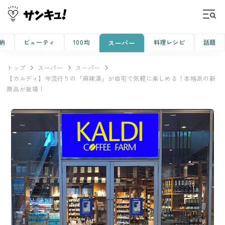
納
ビューティ
100均
料理レシピ
話題
スーパー
トップ
スーパー
スーパー
【カルディ】今流行りの「麻辣湯」が自宅で気軽に楽しめる！本格派の新
商品が登場！