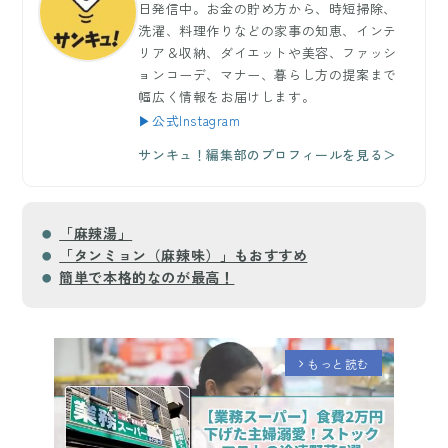
日発信中。お金の貯め方から、時短掃除、
洗濯、料理作りなどの家事の知恵、インテ
リア＆収納、ダイエットや美容、ファッシ
ョンコーデ、マナー、暮らし方の提案まで
幅広く情報をお届けします。
▶公式Instagram
サンキュ！編集部のプロフィールを見る＞
「麻辣湯」
「タンミョン（麻辣味）」もおすすめ
簡単で本格的なのが最高！
もっと読む
arrow_forward_ios