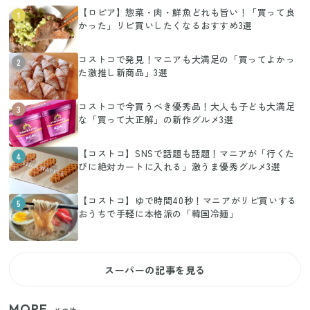
【ロピア】惣菜・肉・鮮魚どれも旨い！「買って良
1
かった」リピ買いしたくなるおすすめ3選
コストコで発見！マニアも大満足の「買ってよかっ
2
た激推し新商品」3選
コストコで今買うべき優秀品！大人も子ども大満足
3
な「買って大正解」の新作グルメ3選
【コストコ】SNSで話題も話題！マニアが「行くた
4
びに絶対カートに入れる」激うま優秀グルメ3選
【コストコ】ゆで時間40秒！マニアがリピ買いする
5
おうちで手軽に本格派の「韓国冷麺」
スーパーの記事を見る
MORE