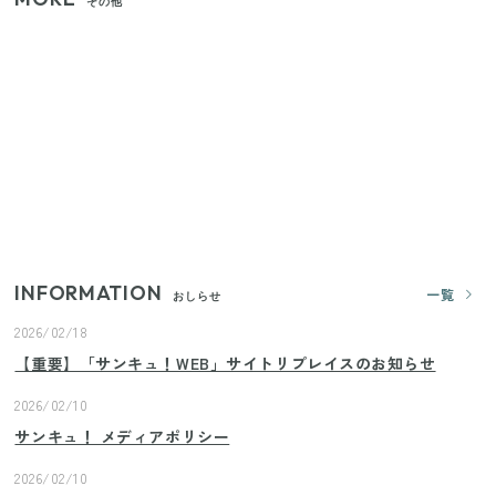
その他
家族4人で100ギガ3,200円！ 今なら最大6ヵ月割引
（11/4まで）
【2026年8月4日スタート】ファミマ「45%増量作
戦」が再び！2週にわたり発売の全13種をレポート
きゅうりが余ったらこれ！火を使わずすぐ作れる簡
単ポリポリ副菜3選
INFORMATION
一覧
おしらせ
2026/02/18
【重要】「サンキュ！WEB」サイトリプレイスのお知らせ
2026/02/10
サンキュ！ メディアポリシー
2026/02/10