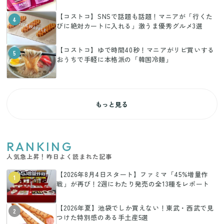
【コストコ】SNSで話題も話題！マニアが「行くた
4
びに絶対カートに入れる」激うま優秀グルメ3選
【コストコ】ゆで時間40秒！マニアがリピ買いする
5
おうちで手軽に本格派の「韓国冷麺」
もっと見る
RANKING
人気急上昇！昨日よく読まれた記事
【2026年8月4日スタート】ファミマ「45%増量作
1
戦」が再び！2週にわたり発売の全13種をレポート
【2026年夏】池袋でしか買えない！東武・西武で見
2
つけた特別感のある手土産5選