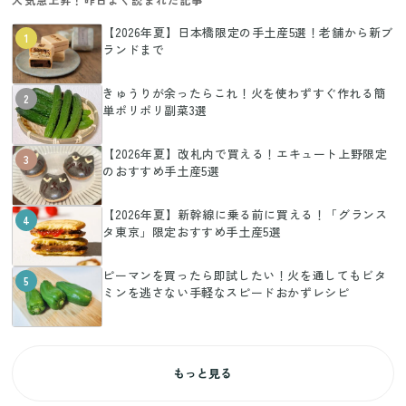
【2026年夏】日本橋限定の手土産5選！老舗から新ブ
1
ランドまで
きゅうりが余ったらこれ！火を使わずすぐ作れる簡
2
単ポリポリ副菜3選
【2026年夏】改札内で買える！エキュート上野限定
3
のおすすめ手土産5選
【2026年夏】新幹線に乗る前に買える！「グランス
4
タ東京」限定おすすめ手土産5選
ピーマンを買ったら即試したい！火を通してもビタ
5
ミンを逃さない手軽なスピードおかずレシピ
もっと見る