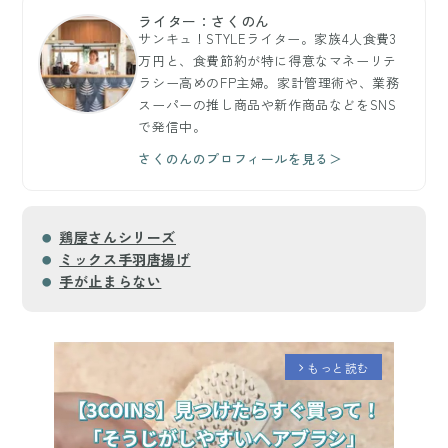
ライター：さくのん
サンキュ！STYLEライター。家族4人食費3
万円と、食費節約が特に得意なマネーリテ
ラシー高めのFP主婦。家計管理術や、業務
スーパーの推し商品や新作商品などをSNS
で発信中。
さくのんのプロフィールを見る＞
鶏屋さんシリーズ
ミックス手羽唐揚げ
手が止まらない
もっと読む
arrow_forward_ios