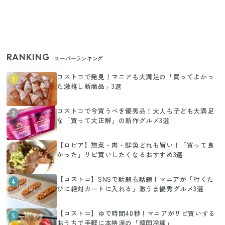
RANKING
スーパーランキング
コストコで発見！マニアも大満足の「買ってよかっ
1
た激推し新商品」3選
コストコで今買うべき優秀品！大人も子ども大満足
2
な「買って大正解」の新作グルメ3選
【ロピア】惣菜・肉・鮮魚どれも旨い！「買って良
3
かった」リピ買いしたくなるおすすめ3選
【コストコ】SNSで話題も話題！マニアが「行くた
4
びに絶対カートに入れる」激うま優秀グルメ3選
【コストコ】ゆで時間40秒！マニアがリピ買いする
5
おうちで手軽に本格派の「韓国冷麺」