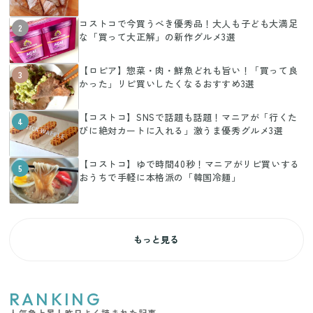
コストコで今買うべき優秀品！大人も子ども大満足
2
な「買って大正解」の新作グルメ3選
【ロピア】惣菜・肉・鮮魚どれも旨い！「買って良
3
かった」リピ買いしたくなるおすすめ3選
【コストコ】SNSで話題も話題！マニアが「行くた
4
びに絶対カートに入れる」激うま優秀グルメ3選
【コストコ】ゆで時間40秒！マニアがリピ買いする
5
おうちで手軽に本格派の「韓国冷麺」
もっと見る
RANKING
人気急上昇！昨日よく読まれた記事