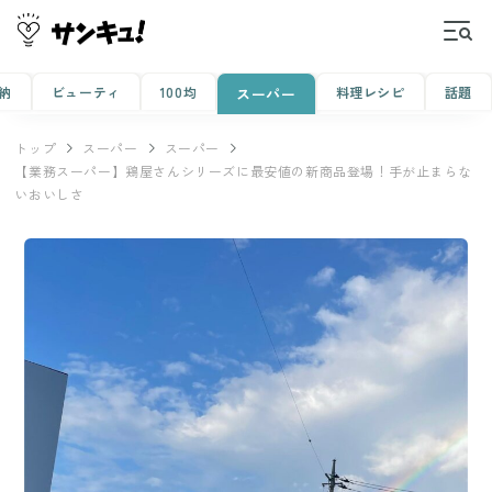
納
ビューティ
100均
料理レシピ
話題
スーパー
トップ
スーパー
スーパー
【業務スーパー】鶏屋さんシリーズに最安値の新商品登場！手が止まらな
いおいしさ