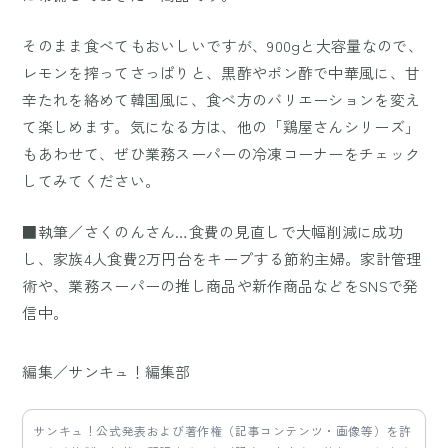
そのまま食べてもおいしいですが、900gと大容量なので、
レモンを搾ってさっぱりと、黒酢やポン酢で中華風に、甘
辛たれを絡めて韓国風に、食べ方のバリエーションを変え
て楽しめます。気になる方は、他の「鶏屋さんシリーズ」
もあわせて、ぜひ業務スーパーの冷凍コーナーをチェック
してみてください。
■執筆／さくのんさん…食費の見直しで大幅削減に成功
し、家族4人食費2万円台をキープする節約主婦。家計管理
術や、業務スーパーの推し商品や新作商品などをSNSで発
信中。
編集／サンキュ！編集部
サンキュ！公式発表および著作権（記事コンテンツ・画像等）を許