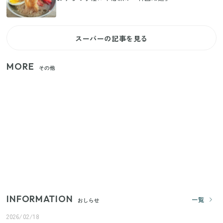
スーパーの記事を見る
MORE
その他
【2026年夏】日本橋限定の手土産5選！老舗から新ブ
ランドまで
【セリア】「考えた人天才！」使いやすさの工夫が
すごい大人気グッズ
いまが旬の「みょうが」を買ったらやらなきゃ損！
プロが教えるみょうがの1番おいしい食べ方
INFORMATION
一覧
おしらせ
2026/02/18