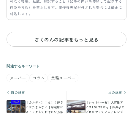
可なく複製、転載、翻訳すること（記事の内容を要約して配信する
行為を含む）を禁止します。著作権表記が外された場合には厳正に
対処します。
さくのんの記事をもっと見る
関連するキーワード
スーパー
コラム
業務スーパー
前の記事
次の記事
【カルディ】にんにく好き
【シャトレーゼ】大容量ア
にはたまらない！冷蔵庫に
イス1.5Lで842円！お菓子の
ストックしておきたい万能
プロがやっているアレンジ
調味料3選
もご紹介