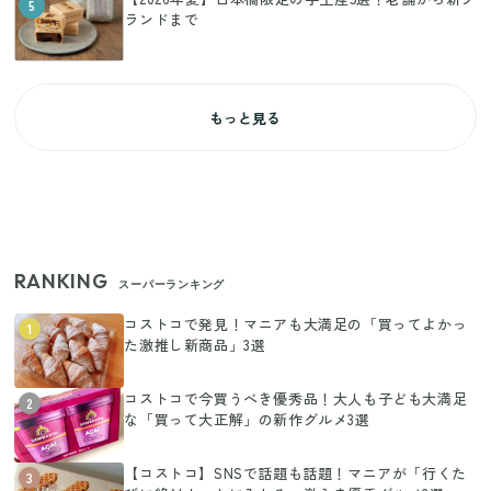
5
ランドまで
もっと見る
RANKING
スーパーランキング
コストコで発見！マニアも大満足の「買ってよかっ
1
た激推し新商品」3選
コストコで今買うべき優秀品！大人も子ども大満足
2
な「買って大正解」の新作グルメ3選
【コストコ】SNSで話題も話題！マニアが「行くた
3