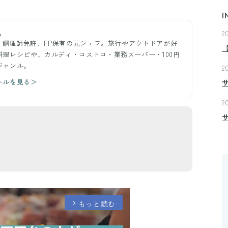
I
2
め
ー。調理師免許、FP保有の元シェフ。旅行やアウトドアが好
理レシピや、カルディ・コストコ・業務スーパー・100円
ジャンル。
2
ールを見る＞
2
もっと読む
arrow_forward_ios