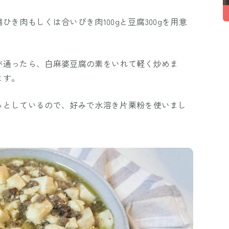
き肉もしくは合いびき肉100gと豆腐300gを用意
が通ったら、白麻婆豆腐の素をいれて軽く炒めま
ます。
っとしているので、好みで水溶き片栗粉を使いまし