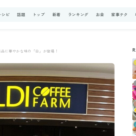
レシピ
話題
トップ
新着
ランキング
お金
家事テク
R
商品に華やかな味の「白」が登場！