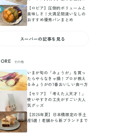
ルメ3選
【ロピア】圧倒的ボリュームと
5
美味しさ！大満足間違いなしの
おすすめ優秀パンまとめ
スーパーの記事を見る
ORE
その他
いまが旬の「みょうが」を買っ
たらやらなきゃ損！プロが教え
るみょうがの1番おいしい食べ方
【セリア】「考えた人天才！」
使いやすさの工夫がすごい大人
気グッズ
【2026年夏】日本橋限定の手土
産5選！老舗から新ブランドまで