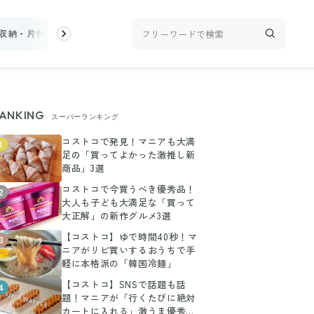
収納・片付け
ビューティ
100均・雑貨
スーパー
料理レシピ
ANKING
スーパーランキング
コストコで発見！マニアも大満
1
足の「買ってよかった激推し新
商品」3選
コストコで今買うべき優秀品！
2
大人も子ども大満足な「買って
大正解」の新作グルメ3選
【コストコ】ゆで時間40秒！マ
3
ニアがリピ買いするおうちで手
軽に本格派の「韓国冷麺」
【コストコ】SNSで話題も話
4
題！マニアが「行くたびに絶対
カートに入れる」激うま優秀グ