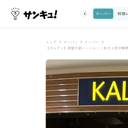
ク
収納・片付け
ビューティ
100均・雑貨
スーパー
料理
トップ
スーパー
スーパー
【カルディ】待望の新バージョン！あの人気中華