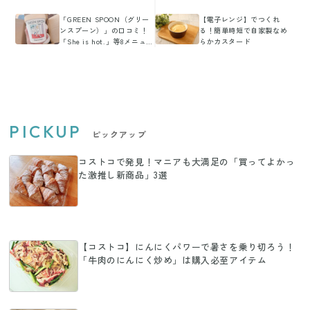
「GREEN SPOON（グリー
【電子レンジ】でつくれ
ンスプーン）」の口コミ！
る！簡単時短で自家製なめ
「She is hot.」等8メニュー
らかカスタード
を食べてみた感想を紹介
PICKUP
ピックアップ
コストコで発見！マニアも大満足の「買ってよかっ
た激推し新商品」3選
【コストコ】にんにくパワーで暑さを乗り切ろう！
「牛肉のにんにく炒め」は購入必至アイテム