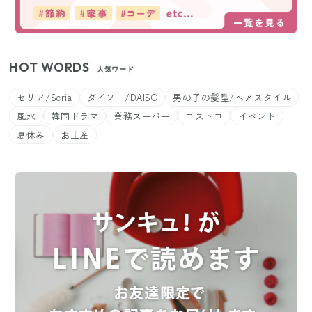
HOT WORDS
人気ワード
セリア/Seria
ダイソー/DAISO
男の子の髪型/ヘアスタイル
風水
韓国ドラマ
業務スーパー
コストコ
イベント
夏休み
お土産