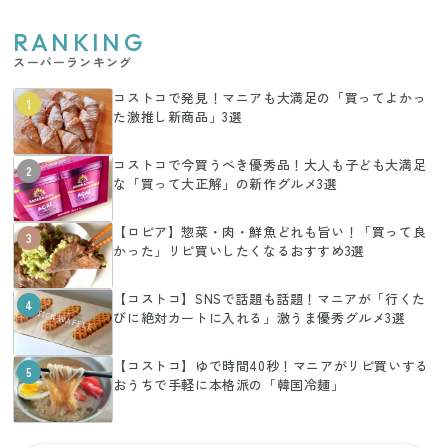
RANKING
スーパーランキング
コストコで発見！マニアも大満足の「買ってよかっ
1
た激推し新商品」3選
コストコで今買うべき優秀品！大人も子ども大満足
2
な「買って大正解」の新作グルメ3選
【ロピア】惣菜・肉・鮮魚どれも旨い！「買って良
3
かった」リピ買いしたくなるおすすめ3選
【コストコ】SNSで話題も話題！マニアが「行くた
4
びに絶対カートに入れる」激うま優秀グルメ3選
【コストコ】ゆで時間40秒！マニアがリピ買いする
5
おうちで手軽に本格派の「韓国冷麺」