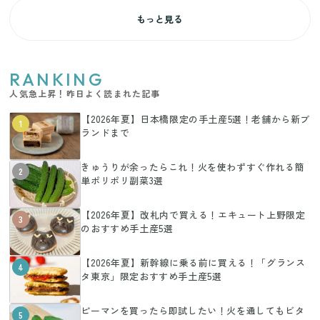
もっと見る
RANKING
人気急上昇！昨日よく読まれた記事
【2026年夏】日本橋限定の手土産5選！老舗から新ブ
1
ランドまで
きゅうりが余ったらこれ！火を使わずすぐ作れる簡
2
単ポリポリ副菜3選
【2026年夏】改札内で買える！エキュート上野限定
3
のおすすめ手土産5選
【2026年夏】新幹線に乗る前に買える！「グランス
4
タ東京」限定おすすめ手土産5選
ピーマンを買ったら即試したい！火を通してもビタ
5