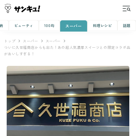
納
ビューティ
100均
料理レシピ
話題
スーパー
トップ
スーパー
スーパー
ついに久世福商店からも出た！あの超人気濃厚スイーツとの限定コラボ品
がおいしすぎる！