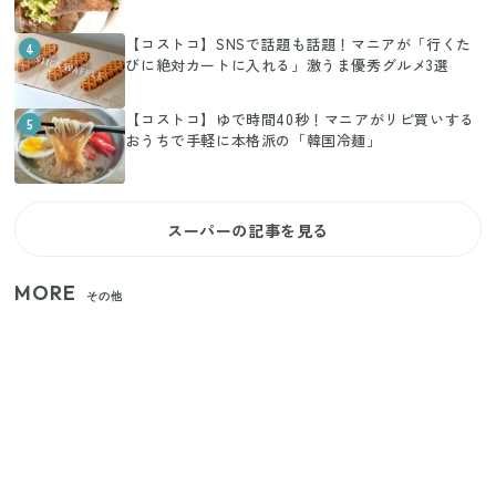
【コストコ】SNSで話題も話題！マニアが「行くた
4
びに絶対カートに入れる」激うま優秀グルメ3選
【コストコ】ゆで時間40秒！マニアがリピ買いする
5
おうちで手軽に本格派の「韓国冷麺」
スーパーの記事を見る
MORE
その他
【2026年夏】日本橋限定の手土産5選！老舗から新ブ
ランドまで
【セリア】「考えた人天才！」使いやすさの工夫が
すごい大人気グッズ
いまが旬の「みょうが」を買ったらやらなきゃ損！