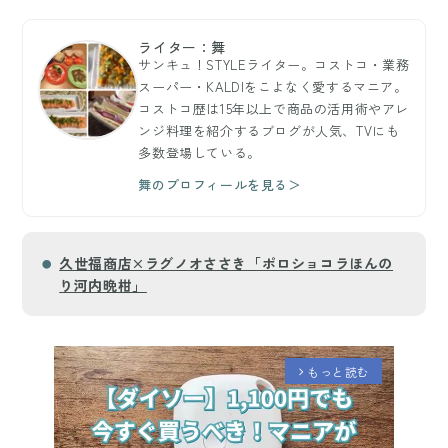
ライター：舞
サンキュ！STYLEライター。コストコ・業務
スーパー・KALDIをこよなく愛するマニア。
コストコ歴は15年以上で商品の活用術やアレ
ンジ料理を紹介するブログが人気、TVにも
多数登場している。
舞のプロフィールを見る＞
久世福商店×ラグノオささき「ポロショコラほんの
り河内晩柑」
もっと読む
arrow_forward_ios