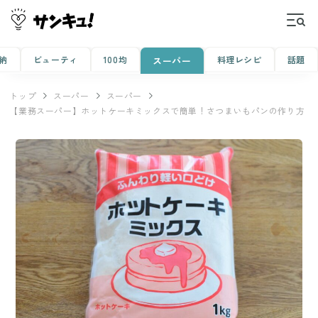
納
ビューティ
100均
料理レシピ
話題
スーパー
トップ
スーパー
スーパー
【業務スーパー】ホットケーキミックスで簡単！さつまいもパンの作り方