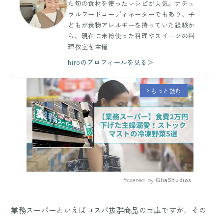
た旬の食材を使ったレシピが人気。ナチュ
ラルフードコーディネーターでもあり、子
どもが食物アレルギーを持っていた経験か
ら、現在は米粉使った料理やスイーツの料
理教室を主催
hiroのプロフィールを見る＞
もっと読む
arrow_forward_ios
Powered by 
GliaStudios
Mute
業務スーパーといえばコスパ抜群商品の宝庫ですが、その