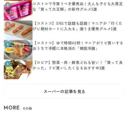
コストコで今買うべき優秀品！大人も子ども大満足
2
な「買って大正解」の新作グルメ3選
【コストコ】SNSで話題も話題！マニアが「行くた
3
びに絶対カートに入れる」激うま優秀グルメ3選
【コストコ】ゆで時間40秒！マニアがリピ買いする
4
おうちで手軽に本格派の「韓国冷麺」
【ロピア】惣菜・肉・鮮魚どれも旨い！「買って良
5
かった」リピ買いしたくなるおすすめ3選
スーパーの記事を見る
MORE
その他
【セリア】「考えた人天才！」使いやすさの工夫が
すごい大人気グッズ