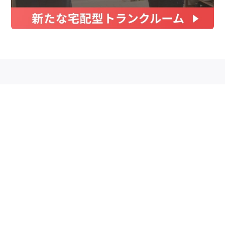
お金
家事テク
収納・片付け
ビューティ
100均・雑貨