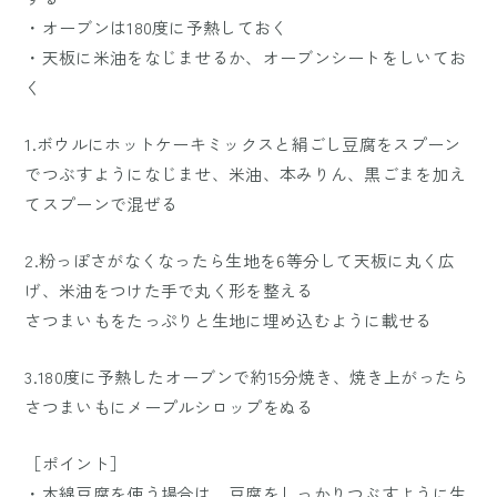
・オーブンは180度に予熱しておく
・天板に米油をなじませるか、オーブンシートをしいてお
く
1.ボウルにホットケーキミックスと絹ごし豆腐をスプーン
でつぶすようになじませ、米油、本みりん、黒ごまを加え
てスプーンで混ぜる
2.粉っぽさがなくなったら生地を6等分して天板に丸く広
げ、米油をつけた手で丸く形を整える
さつまいもをたっぷりと生地に埋め込むように載せる
3.180度に予熱したオーブンで約15分焼き、焼き上がったら
さつまいもにメープルシロップをぬる
［ポイント］
・木綿豆腐を使う場合は、豆腐をしっかりつぶすように生