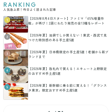
RANKING
人気急上昇！昨日よく読まれた記事
【2026年8月4日スタート】ファミマ「45%増量作
1
戦」が再び！2週にわたり発売の全13種をレポート
【2026年夏】池袋でしか買えない！東武・西武で見
2
つけた特別感のある手土産5選
【2026年夏】日本橋限定の手土産5選！老舗から新ブ
3
ランドまで
【2026年夏】改札内で買える！エキュート上野限定
4
のおすすめ手土産5選
【2026年夏】新幹線に乗る前に買える！「グランス
5
タ東京」限定おすすめ手土産5選