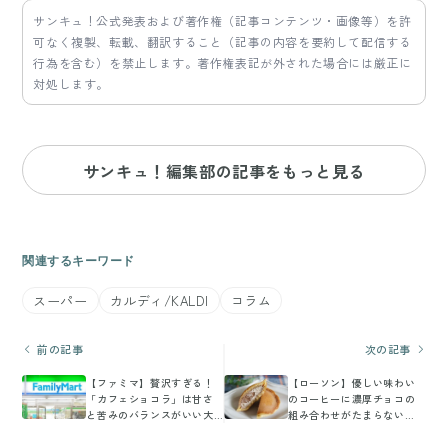
サンキュ！公式発表および著作権（記事コンテンツ・画像等）を許
可なく複製、転載、翻訳すること（記事の内容を要約して配信する
行為を含む）を禁止します。著作権表記が外された場合には厳正に
対処します。
サンキュ！編集部の記事をもっと見る
関連するキーワード
スーパー
カルディ/KALDI
コラム
前の記事
次の記事
【ファミマ】贅沢すぎる！
【ローソン】優しい味わい
「カフェショコラ」は甘さ
のコーヒーに濃厚チョコの
と苦みのバランスがいい大
組み合わせがたまらない
人スイーツ
「Uchi Café×猿田彦珈琲
カフェモカ どらもっち」