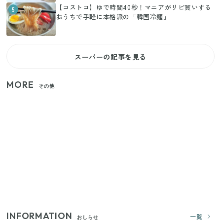
【コストコ】ゆで時間40秒！マニアがリピ買いする
5
おうちで手軽に本格派の「韓国冷麺」
スーパーの記事を見る
MORE
その他
家族4人で100ギガ3,200円！ 今なら最大6ヵ月割引
（11/4まで）
【2026年夏】日本橋限定の手土産5選！老舗から新ブ
ランドまで
きゅうりが余ったらこれ！火を使わずすぐ作れる簡
単ポリポリ副菜3選
INFORMATION
一覧
おしらせ