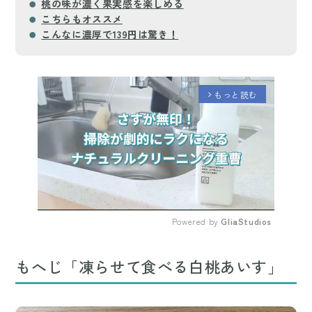
桃の味が濃く果実感を楽しめる
こちらもオススメ
こんなに濃厚で139円は驚き！
もっと読む
arrow_forward_ios
Powered by 
GliaStudios
Mute
もへじ「凍らせて食べる白桃あいす」