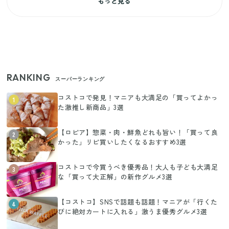
もっと見る
RANKING
スーパーランキング
コストコで発見！マニアも大満足の「買ってよかっ
1
た激推し新商品」3選
【ロピア】惣菜・肉・鮮魚どれも旨い！「買って良
2
かった」リピ買いしたくなるおすすめ3選
コストコで今買うべき優秀品！大人も子ども大満足
3
な「買って大正解」の新作グルメ3選
【コストコ】SNSで話題も話題！マニアが「行くた
4
びに絶対カートに入れる」激うま優秀グルメ3選