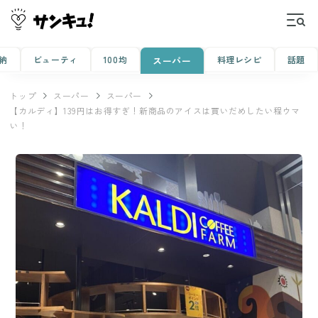
納
ビューティ
100均
料理レシピ
話題
スーパー
トップ
スーパー
スーパー
【カルディ】139円はお得すぎ！新商品のアイスは買いだめしたい程ウマ
い！