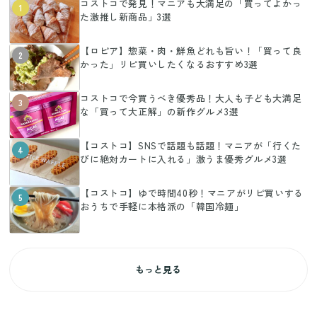
コストコで発見！マニアも大満足の「買ってよかっ
1
た激推し新商品」3選
【ロピア】惣菜・肉・鮮魚どれも旨い！「買って良
2
かった」リピ買いしたくなるおすすめ3選
コストコで今買うべき優秀品！大人も子ども大満足
3
な「買って大正解」の新作グルメ3選
【コストコ】SNSで話題も話題！マニアが「行くた
4
びに絶対カートに入れる」激うま優秀グルメ3選
【コストコ】ゆで時間40秒！マニアがリピ買いする
5
おうちで手軽に本格派の「韓国冷麺」
もっと見る