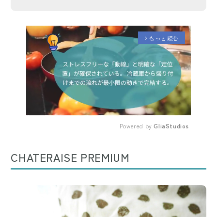
もっと読む
arrow_forward_ios
Powered by 
GliaStudios
Mute
CHATERAISE PREMIUM