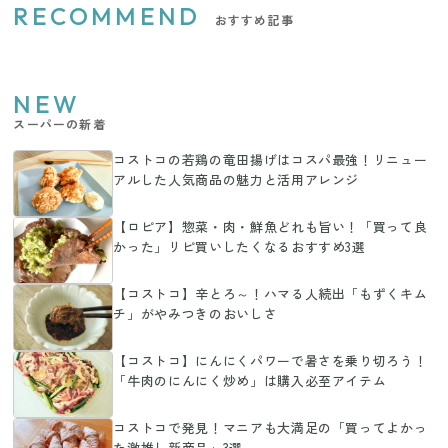
RECOMMEND
おすすめ記事
NEW
スーパーの新着
コストコの若鶏の竜田揚げはコスパ最強！リニュー
アルした人気商品の魅力と活用アレンジ
【ロピア】惣菜・肉・鮮魚どれも旨い！「買って良
かった」リピ買いしたくなるおすすめ3選
【コストコ】辛とろ～！ハマる人続出「もずくキム
チ」がやみつきのおいしさ
【コストコ】にんにくパワーで暑さを乗り切ろう！
「牛肉のにんにく炒め」は購入必至アイテム
コストコで発見！マニアも大満足の「買ってよかっ
た激推し新商品」3選