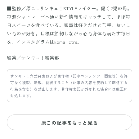
■監修／原こ…サンキュ！STYLEライター。働く2児の母。
毎週シャトレーゼへ通い新作情報をキャッチして、ほぼ毎
日スイーツを食べている。家事は好きだけど苦手、おいし
いものが好き。目標は節約しながら心も身体も満たす毎日
を。インスタグラムはkoma_ctrs。
編集／サンキュ！編集部
サンキュ！公式発表および著作権（記事コンテンツ・画像等）を許
可なく複製、転載、翻訳すること（記事の内容を要約して配信する
行為を含む）を禁止します。著作権表記が外された場合には厳正に
対処します。
原この記事をもっと見る