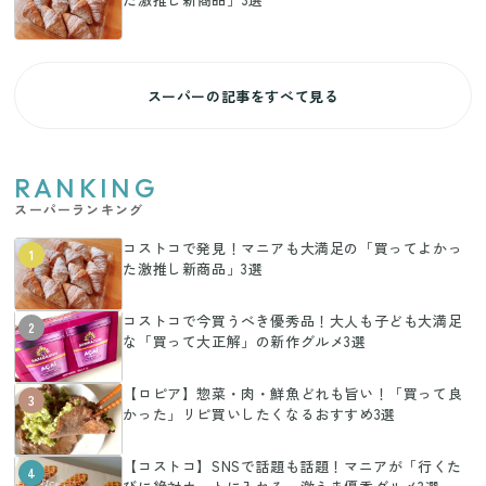
スーパーの記事をすべて見る
RANKING
スーパーランキング
コストコで発見！マニアも大満足の「買ってよかっ
1
た激推し新商品」3選
コストコで今買うべき優秀品！大人も子ども大満足
2
な「買って大正解」の新作グルメ3選
【ロピア】惣菜・肉・鮮魚どれも旨い！「買って良
3
かった」リピ買いしたくなるおすすめ3選
【コストコ】SNSで話題も話題！マニアが「行くた
4