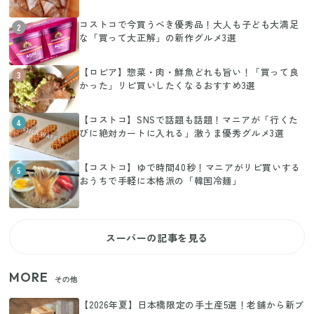
コストコで今買うべき優秀品！大人も子ども大満足
2
な「買って大正解」の新作グルメ3選
【ロピア】惣菜・肉・鮮魚どれも旨い！「買って良
3
かった」リピ買いしたくなるおすすめ3選
【コストコ】SNSで話題も話題！マニアが「行くた
4
びに絶対カートに入れる」激うま優秀グルメ3選
【コストコ】ゆで時間40秒！マニアがリピ買いする
5
おうちで手軽に本格派の「韓国冷麺」
スーパーの記事を見る
MORE
その他
【2026年夏】日本橋限定の手土産5選！老舗から新ブ