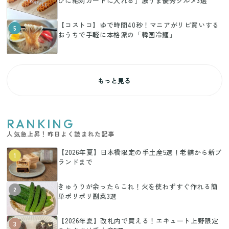
びに絶対カートに入れる」激うま優秀グルメ3選
【コストコ】ゆで時間40秒！マニアがリピ買いする
5
おうちで手軽に本格派の「韓国冷麺」
もっと見る
RANKING
人気急上昇！昨日よく読まれた記事
【2026年夏】日本橋限定の手土産5選！老舗から新ブ
1
ランドまで
きゅうりが余ったらこれ！火を使わずすぐ作れる簡
2
単ポリポリ副菜3選
【2026年夏】改札内で買える！エキュート上野限定
3