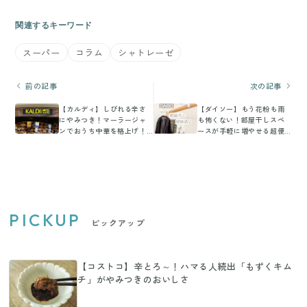
関連するキーワード
スーパー
コラム
シャトレーゼ
前の記事
次の記事
【カルディ】しびれる辛さ
【ダイソー】もう花粉も雨
にやみつき！マーラージャ
も怖くない！部屋干しスペ
ンでおうち中華を格上げ！
ースが手軽に増やせる超便
＆絶品レシピ3選
利グッズ
PICKUP
ピックアップ
【コストコ】辛とろ～！ハマる人続出「もずくキム
チ」がやみつきのおいしさ