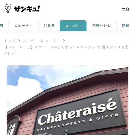
納
ビューティ
100均
料理レシピ
話題
スーパー
トップ
スーパー
スーパー
【シャトレーゼ】リニューアルしてさらにレベルアップ!?贅沢アイスを食
べ比べ