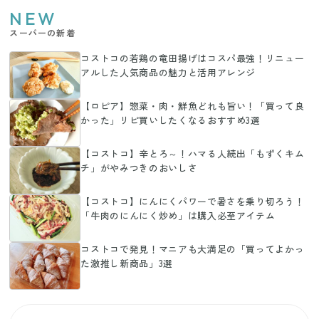
NEW
スーパーの新着
コストコの若鶏の竜田揚げはコスパ最強！リニュー
アルした人気商品の魅力と活用アレンジ
【ロピア】惣菜・肉・鮮魚どれも旨い！「買って良
かった」リピ買いしたくなるおすすめ3選
【コストコ】辛とろ～！ハマる人続出「もずくキム
チ」がやみつきのおいしさ
【コストコ】にんにくパワーで暑さを乗り切ろう！
「牛肉のにんにく炒め」は購入必至アイテム
コストコで発見！マニアも大満足の「買ってよかっ
た激推し新商品」3選