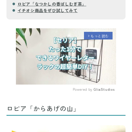
ロピア「なつかしの香ばしむぎ茶」
イチオシ商品をぜひ試してみて
もっと読む
arrow_forward_ios
Powered by 
GliaStudios
Mute
ロピア「からあげの山」