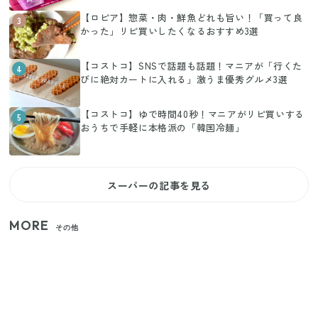
【ロピア】惣菜・肉・鮮魚どれも旨い！「買って良
3
かった」リピ買いしたくなるおすすめ3選
【コストコ】SNSで話題も話題！マニアが「行くた
4
びに絶対カートに入れる」激うま優秀グルメ3選
【コストコ】ゆで時間40秒！マニアがリピ買いする
5
おうちで手軽に本格派の「韓国冷麺」
スーパーの記事を見る
MORE
その他
【2026年夏】日本橋限定の手土産5選！老舗から新ブ
ランドまで
【セリア】「考えた人天才！」使いやすさの工夫が
すごい大人気グッズ