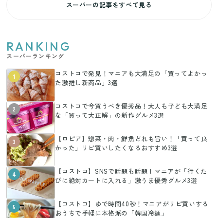
スーパーの記事をすべて見る
RANKING
スーパーランキング
コストコで発見！マニアも大満足の「買ってよかっ
1
た激推し新商品」3選
コストコで今買うべき優秀品！大人も子ども大満足
2
な「買って大正解」の新作グルメ3選
【ロピア】惣菜・肉・鮮魚どれも旨い！「買って良
3
かった」リピ買いしたくなるおすすめ3選
【コストコ】SNSで話題も話題！マニアが「行くた
4
びに絶対カートに入れる」激うま優秀グルメ3選
【コストコ】ゆで時間40秒！マニアがリピ買いする
5
おうちで手軽に本格派の「韓国冷麺」