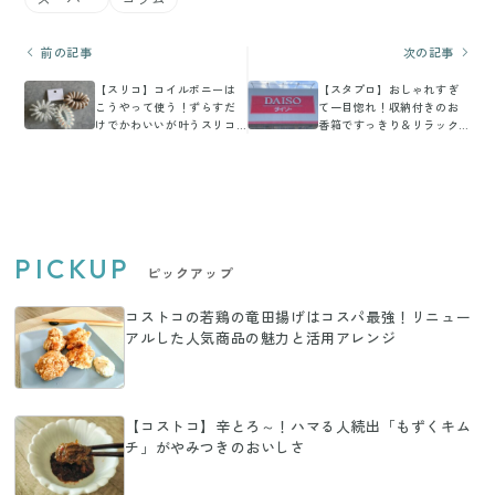
前の記事
次の記事
【スリコ】コイルポニーは
【スタプロ】おしゃれすぎ
こうやって使う！ずらすだ
て一目惚れ！収納付きのお
けでかわいいが叶うスリコ
香箱ですっきり＆リラック
のコイルポニー活用術
ス♪
PICKUP
ピックアップ
コストコの若鶏の竜田揚げはコスパ最強！リニュー
アルした人気商品の魅力と活用アレンジ
【コストコ】辛とろ～！ハマる人続出「もずくキム
チ」がやみつきのおいしさ