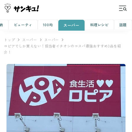
納
ビューティ
100均
料理レシピ
話題
スーパー
トップ
スーパー
スーパー
ロピアでしか買えない！担当者イチオシのコスパ最強おすすめ3品を紹
介！