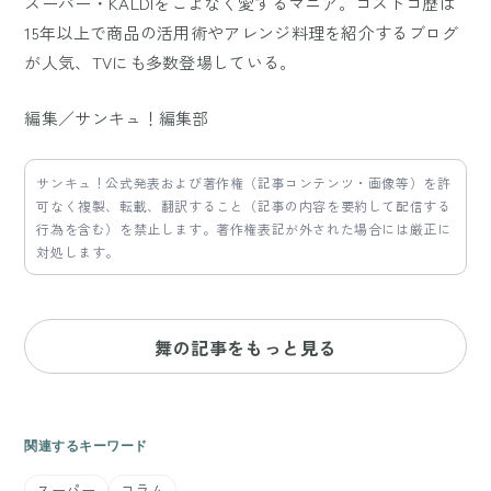
スーパー・KALDIをこよなく愛するマニア。コストコ歴は
15年以上で商品の活用術やアレンジ料理を紹介するブログ
が人気、TVにも多数登場している。
編集／サンキュ！編集部
サンキュ！公式発表および著作権（記事コンテンツ・画像等）を許
可なく複製、転載、翻訳すること（記事の内容を要約して配信する
行為を含む）を禁止します。著作権表記が外された場合には厳正に
対処します。
舞の記事をもっと見る
関連するキーワード
スーパー
コラム