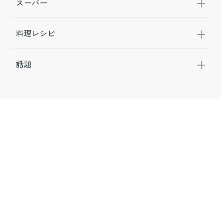
スーパー
料理レシピ
話題
FOLLOW US
公式SNS
お問い合わせ
広告掲載
利用規約
メディアポリシー
利用者情報の取り扱い
お知らせ
サンキュ！について
専門家・執筆者一覧
サンキュ！STYLEライター一覧
会社案内
個人情報保護の取り組み
本サイトに掲載されている記事・写真・イラスト等のコンテンツの無断