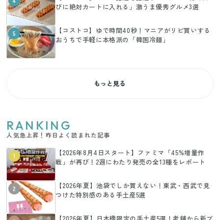
4
びに絶対カートに入れる」激うま優秀グルメ3選
【コストコ】ゆで時間40秒！マニアがリピ買いする
5
おうちで手軽に本格派の「韓国冷麺」
もっと見る
RANKING
人気急上昇！昨日よく読まれた記事
【2026年8月4日スタート】ファミマ「45%増量作
1
戦」が再び！2週にわたり発売の全13種をレポート
【2026年夏】池袋でしか買えない！東武・西武で見
2
つけた特別感のある手土産5選
【2026年夏】日本橋限定の手土産5選！老舗から新ブ