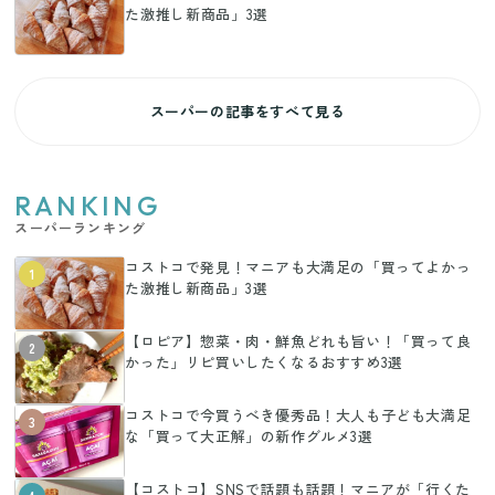
た激推し新商品」3選
スーパーの記事をすべて見る
RANKING
スーパーランキング
コストコで発見！マニアも大満足の「買ってよかっ
1
た激推し新商品」3選
【ロピア】惣菜・肉・鮮魚どれも旨い！「買って良
2
かった」リピ買いしたくなるおすすめ3選
コストコで今買うべき優秀品！大人も子ども大満足
3
な「買って大正解」の新作グルメ3選
【コストコ】SNSで話題も話題！マニアが「行くた