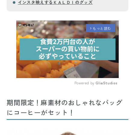
インスタ映えするＫＡＬＤＩのグッズ
もっと読む
arrow_forward_ios
Powered by 
GliaStudios
Mute
期間限定！麻素材のおしゃれなバッグ
にコーヒーがセット！