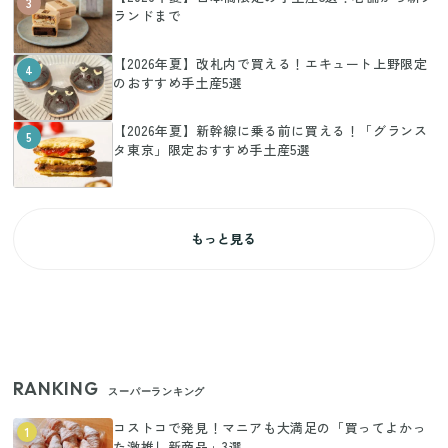
3
ランドまで
【2026年夏】改札内で買える！エキュート上野限定
4
のおすすめ手土産5選
【2026年夏】新幹線に乗る前に買える！「グランス
5
タ東京」限定おすすめ手土産5選
もっと見る
RANKING
スーパーランキング
コストコで発見！マニアも大満足の「買ってよかっ
1
た激推し新商品」3選