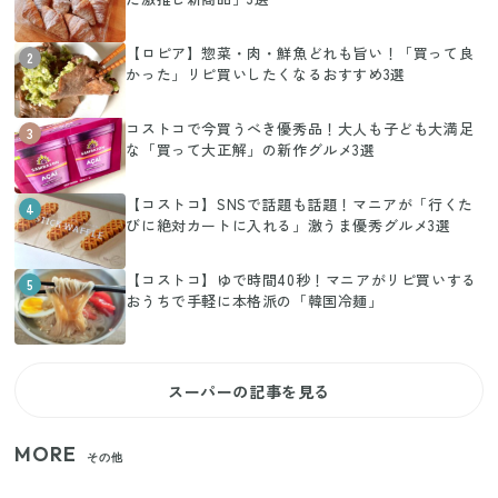
【ロピア】惣菜・肉・鮮魚どれも旨い！「買って良
2
かった」リピ買いしたくなるおすすめ3選
コストコで今買うべき優秀品！大人も子ども大満足
3
な「買って大正解」の新作グルメ3選
【コストコ】SNSで話題も話題！マニアが「行くた
4
びに絶対カートに入れる」激うま優秀グルメ3選
【コストコ】ゆで時間40秒！マニアがリピ買いする
5
おうちで手軽に本格派の「韓国冷麺」
スーパーの記事を見る
MORE
その他
家族4人で100ギガ3,200円！ 今なら最大6ヵ月割引