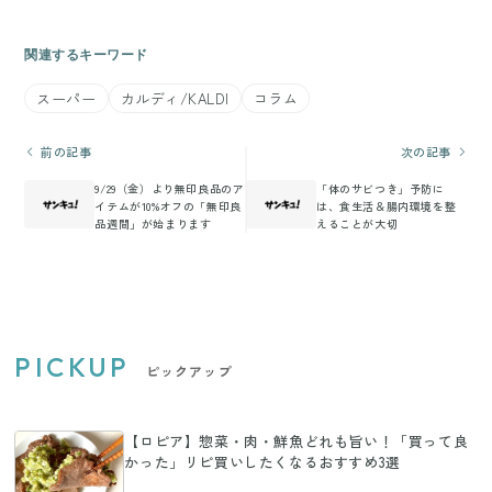
関連するキーワード
スーパー
カルディ/KALDI
コラム
前の記事
次の記事
9/29（金）より無印良品のア
「体のサビつき」予防に
イテムが10%オフの「無印良
は、食生活＆腸内環境を整
品週間」が始まります
えることが大切
PICKUP
ピックアップ
【ロピア】惣菜・肉・鮮魚どれも旨い！「買って良
かった」リピ買いしたくなるおすすめ3選