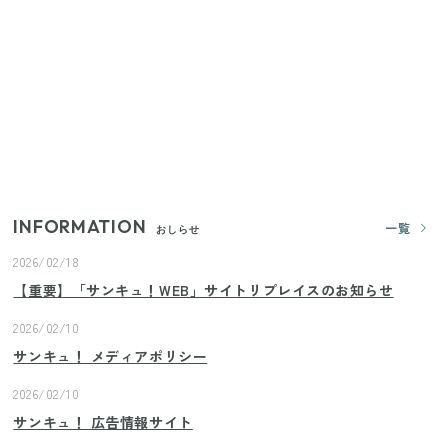
（11/4まで）
【2026年夏】日本橋限定の手土産5選！老舗から新ブ
ランドまで
きゅうりが余ったらこれ！火を使わずすぐ作れる簡
単ポリポリ副菜3選
INFORMATION
一覧
おしらせ
2026/02/18
【重要】「サンキュ！WEB」サイトリプレイスのお知らせ
2026/02/10
サンキュ！ メディアポリシー
2026/02/10
サンキュ！ 広告情報サイト