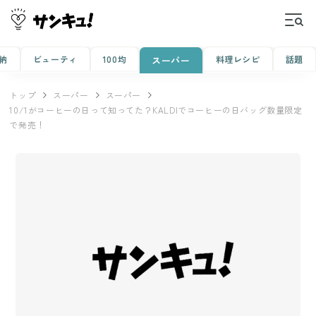
納
ビューティ
100均
料理レシピ
話題
スーパー
トップ
スーパー
スーパー
10/1がコーヒーの日って知ってた？KALDIでコーヒーの日バッグ数量限定
で発売！