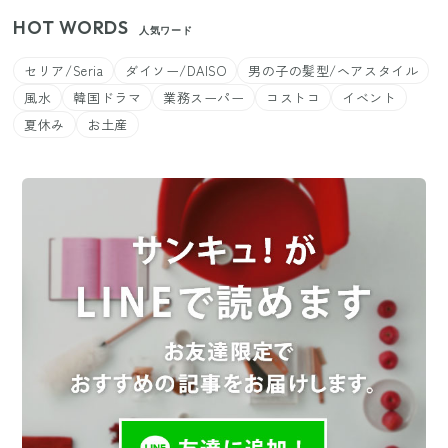
HOT WORDS
人気ワード
セリア/Seria
ダイソー/DAISO
男の子の髪型/ヘアスタイル
風水
韓国ドラマ
業務スーパー
コストコ
イベント
夏休み
お土産