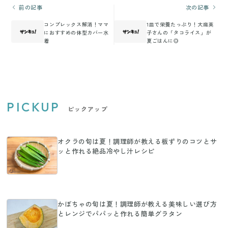
前の記事
次の記事
コンプレックス解消！ママ
1皿で栄養たっぷり！大庭英
におすすめの体型カバー水
子さんの「タコライス」が
着
夏ごはんに◎
PICKUP
ピックアップ
オクラの旬は夏！調理師が教える板ずりのコツとサ
ッと作れる絶品冷やし汁レシピ
かぼちゃの旬は夏！調理師が教える美味しい選び方
とレンジでパパッと作れる簡単グラタン