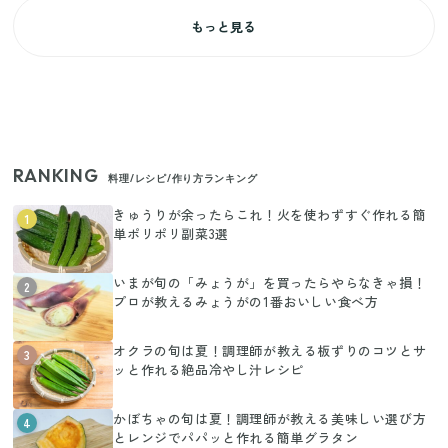
もっと見る
RANKING
料理/レシピ/作り方ランキング
きゅうりが余ったらこれ！火を使わずすぐ作れる簡
1
単ポリポリ副菜3選
いまが旬の「みょうが」を買ったらやらなきゃ損！
2
プロが教えるみょうがの1番おいしい食べ方
オクラの旬は夏！調理師が教える板ずりのコツとサ
3
ッと作れる絶品冷やし汁レシピ
かぼちゃの旬は夏！調理師が教える美味しい選び方
4
とレンジでパパッと作れる簡単グラタン