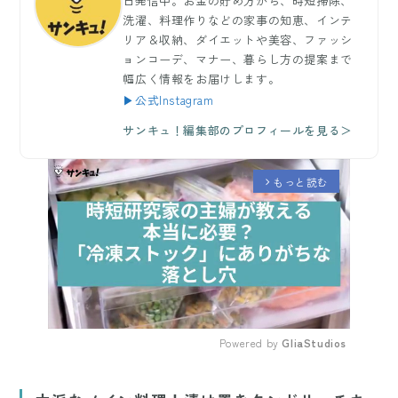
日発信中。お金の貯め方から、時短掃除、
洗濯、料理作りなどの家事の知恵、インテ
リア＆収納、ダイエットや美容、ファッシ
ョンコーデ、マナー、暮らし方の提案まで
幅広く情報をお届けします。
▶公式Instagram
サンキュ！編集部のプロフィールを見る＞
もっと読む
arrow_forward_ios
Powered by 
GliaStudios
Mute