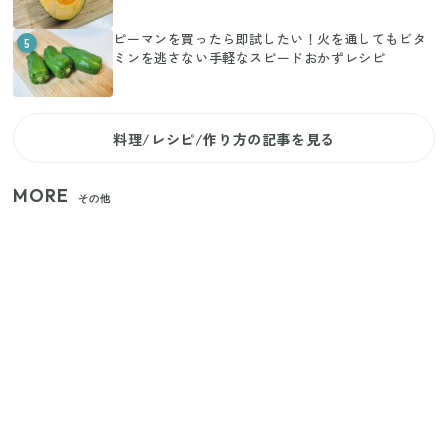
ピーマンを買ったら即試したい！火を通してもビタ
5
ミンを逃さない手軽なスピードおかずレシピ
料理/レシピ/作り方の記事を見る
MORE
その他
家族4人で100ギガ3,200円！ 今なら最大6ヵ月割引
（11/4まで）
【2026年夏】日本橋限定の手土産5選！老舗から新ブ
ランドまで
【セリア】「考えた人天才！」使いやすさの工夫が
すごい大人気グッズ