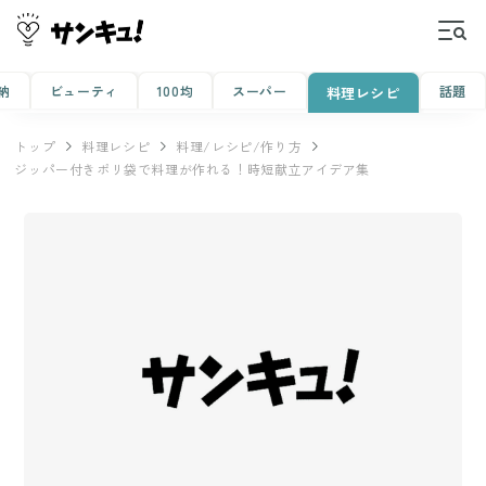
納
ビューティ
100均
スーパー
話題
料理レシピ
トップ
料理レシピ
料理/レシピ/作り方
ジッパー付きポリ袋で料理が作れる！時短献立アイデア集