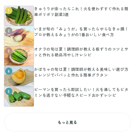
きゅうりが余ったらこれ！火を使わずすぐ作れる簡
1
単ポリポリ副菜3選
いまが旬の「みょうが」を買ったらやらなきゃ損！
2
プロが教えるみょうがの1番おいしい食べ方
オクラの旬は夏！調理師が教える板ずりのコツとサ
3
ッと作れる絶品冷やし汁レシピ
かぼちゃの旬は夏！調理師が教える美味しい選び方
4
とレンジでパパッと作れる簡単グラタン
ピーマンを買ったら即試したい！火を通してもビタ
5
ミンを逃さない手軽なスピードおかずレシピ
もっと見る