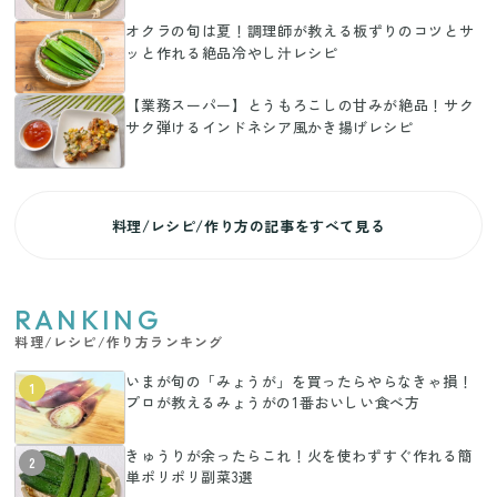
オクラの旬は夏！調理師が教える板ずりのコツとサ
ッと作れる絶品冷やし汁レシピ
【業務スーパー】とうもろこしの甘みが絶品！サク
サク弾けるインドネシア風かき揚げレシピ
料理/レシピ/作り方の記事をすべて見る
RANKING
料理/レシピ/作り方ランキング
いまが旬の「みょうが」を買ったらやらなきゃ損！
1
プロが教えるみょうがの1番おいしい食べ方
きゅうりが余ったらこれ！火を使わずすぐ作れる簡
2
単ポリポリ副菜3選