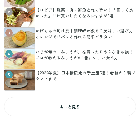
【ロピア】惣菜・肉・鮮魚どれも旨い！「買って良
2
かった」リピ買いしたくなるおすすめ3選
かぼちゃの旬は夏！調理師が教える美味しい選び方
3
とレンジでパパッと作れる簡単グラタン
いまが旬の「みょうが」を買ったらやらなきゃ損！
4
プロが教えるみょうがの1番おいしい食べ方
【2026年夏】日本橋限定の手土産5選！老舗から新ブ
5
ランドまで
もっと見る