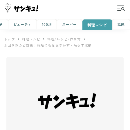
納
ビューティ
100均
スーパー
話題
料理レシピ
トップ
料理レシピ
料理/レシピ/作り方
水回りのカビ対策！時短にもなる浮かす・吊るす収納