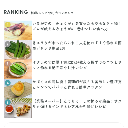
RANKING
料理/レシピ/作り方ランキング
いまが旬の「みょうが」を買ったらやらなきゃ損！
1
プロが教えるみょうがの1番おいしい食べ方
きゅうりが余ったらこれ！火を使わずすぐ作れる簡
2
単ポリポリ副菜3選
オクラの旬は夏！調理師が教える板ずりのコツとサ
3
ッと作れる絶品冷やし汁レシピ
かぼちゃの旬は夏！調理師が教える美味しい選び方
4
とレンジでパパッと作れる簡単グラタン
【業務スーパー】とうもろこしの甘みが絶品！サク
5
サク弾けるインドネシア風かき揚げレシピ