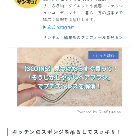
リア＆収納、ダイエットや美容、ファッシ
ョンコーデ、マナー、暮らし方の提案まで
幅広く情報をお届けします。
▶公式Instagram
サンキュ！編集部のプロフィールを見る＞
もっと読む
arrow_forward_ios
Powered by 
GliaStudios
Mute
キッチンのスポンジを吊るしてスッキリ！