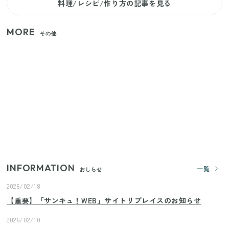
料理/レシピ/作り方の記事を見る
MORE
その他
【セリア】「考えた人天才！」使いやすさの工夫が
すごい大人気グッズ
【2026年夏】日本橋限定の手土産5選！老舗から新ブ
ランドまで
いまが旬の「みょうが」を買ったらやらなきゃ損！
プロが教えるみょうがの1番おいしい食べ方
INFORMATION
一覧
おしらせ
2026/02/18
【重要】「サンキュ！WEB」サイトリプレイスのお知らせ
2026/02/10