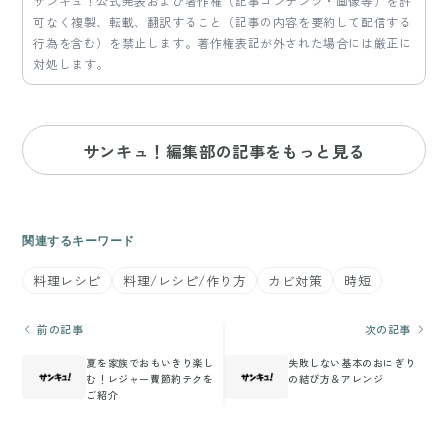
サンキュ！公式発表および著作権（記事コンテンツ・画像等）を許
可なく複製、転載、翻訳すること（記事の内容を要約して配信する
行為を含む）を禁止します。著作権表記が外された場合には厳正に
対処します。
サンキュ！編集部の記事をもっと見る
関連するキーワード
料理レシピ
料理/レシピ/作り方
カビ対策
時短
前の記事
次の記事
夏を家族でおもいきり楽し
失敗しない基本のおにぎり
む！レジャー費節約テクを
の結び方＆アレンジ
ご紹介