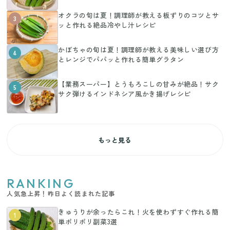
オクラの旬は夏！調理師が教える板ずりのコツとサ
3
ッと作れる絶品冷やし汁レシピ
かぼちゃの旬は夏！調理師が教える美味しい選び方
4
とレンジでパパッと作れる簡単グラタン
【業務スーパー】とうもろこしの甘みが絶品！サク
5
サク弾けるインドネシア風かき揚げレシピ
もっと見る
RANKING
人気急上昇！昨日よく読まれた記事
きゅうりが余ったらこれ！火を使わずすぐ作れる簡
1
単ポリポリ副菜3選