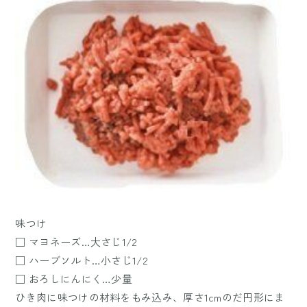
味つけ
□ マヨネーズ…大さじ1/2
□ ハーブソルト…小さじ1/2
□ おろしにんにく…少量
ひき肉に味つけの材料をもみ込み、厚さ1cmのだ円形にま