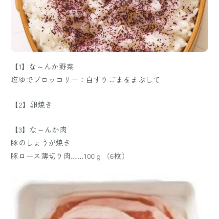
【1】な～んか野菜
塩ゆでブロッコリー：白すりごまをまぶして
【2】卵焼き
【3】な～んか肉
豚のしょうが焼き
豚ロース薄切り肉……100ｇ（6枚）