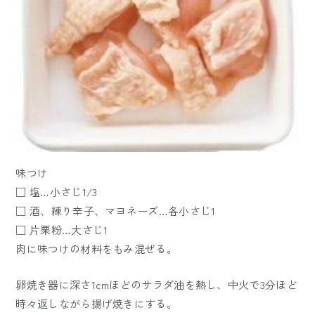
味つけ
□ 塩…小さじ1/3
□ 酒、練り辛子、マヨネーズ…各小さじ1
□ 片栗粉…大さじ1
肉に味つけの材料をもみ混ぜる。
卵焼き器に深さ1cmほどのサラダ油を熱し、中火で3分ほど
時々返しながら揚げ焼きにする。