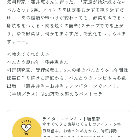
気料理家・藤井恵さんに習った、「家族が絶対残さない
べんとう」6選。メインの肉は定番おかずを繰り返すだ
け！ 肉の種類や味つけが変わっても、野菜をゆでる・
卵焼きをつくる・肉を焼くの簡単3ステップででき上が
り。ゆで野菜は、何かをまぶすだけで変化をつけられま
すよーー。
＜教えてくれた人＞
べんとう歴15年 藤井恵さん
料理研究家、管理栄養士。2人の娘のべんとうを15年間ほ
ぼ毎日作り続けた経験から、べんとうのレシピ本も多数
出版。『藤井弁当～お弁当はワンパターンでいい！』
（学研プラス）は20万部を超えるベストセラー。
ライター：サンキュ！編集部
今すぐできる素敵なくらしのアイデアを毎
日発信中。お金の貯め方から、時短掃除、