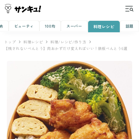
納
ビューティ
100均
スーパー
話題
料理レシピ
トップ
料理レシピ
料理/レシピ/作り方
【残されないべんとう】肉おかずだけ変えればいい！鉄板べんとう6選