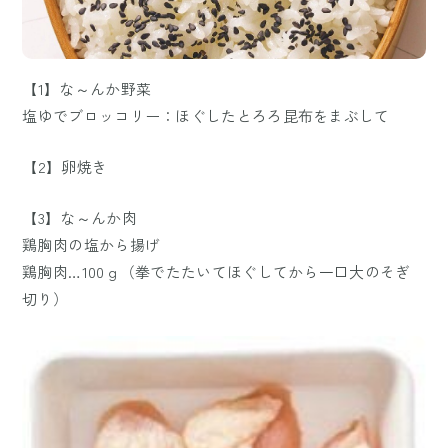
【1】な～んか野菜
塩ゆでブロッコリー：ほぐしたとろろ昆布をまぶして
【2】卵焼き
【3】な～んか肉
鶏胸肉の塩から揚げ
鶏胸肉…100ｇ（拳でたたいてほぐしてから一口大のそぎ
切り）