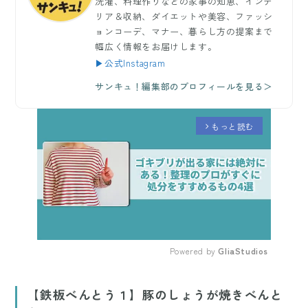
洗濯、料理作りなどの家事の知恵、インテ
リア＆収納、ダイエットや美容、ファッシ
ョンコーデ、マナー、暮らし方の提案まで
幅広く情報をお届けします。
▶公式Instagram
サンキュ！編集部のプロフィールを見る＞
もっと読む
arrow_forward_ios
Powered by 
GliaStudios
Mute
【鉄板べんとう１】豚のしょうが焼きべんと