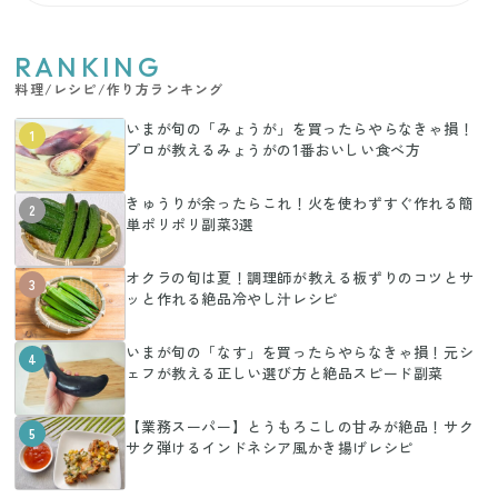
RANKING
料理/レシピ/作り方ランキング
いまが旬の「みょうが」を買ったらやらなきゃ損！
1
プロが教えるみょうがの1番おいしい食べ方
きゅうりが余ったらこれ！火を使わずすぐ作れる簡
2
単ポリポリ副菜3選
オクラの旬は夏！調理師が教える板ずりのコツとサ
3
ッと作れる絶品冷やし汁レシピ
いまが旬の「なす」を買ったらやらなきゃ損！元シ
4
ェフが教える正しい選び方と絶品スピード副菜
【業務スーパー】とうもろこしの甘みが絶品！サク
5
サク弾けるインドネシア風かき揚げレシピ