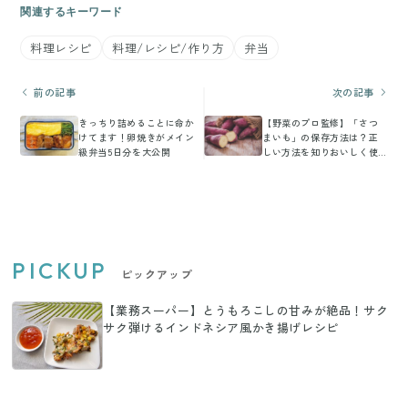
関連するキーワード
料理レシピ
料理/レシピ/作り方
弁当
前の記事
次の記事
きっちり詰めることに命か
【野菜のプロ監修】「さつ
けてます！卵焼きがメイン
まいも」の保存方法は？正
級弁当5日分を大公開
しい方法を知りおいしく使
いきろう！
PICKUP
ピックアップ
【業務スーパー】とうもろこしの甘みが絶品！サク
サク弾けるインドネシア風かき揚げレシピ