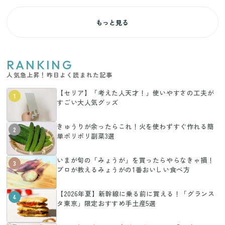
もっと見る
RANKING
人気急上昇！昨日よく読まれた記事
【セリア】「考えた人天才！」使いやすさの工夫が
1
すごい大人気グッズ
きゅうりが余ったらこれ！火を使わずすぐ作れる簡
2
単ポリポリ副菜3選
いまが旬の「みょうが」を買ったらやらなきゃ損！
3
プロが教えるみょうがの1番おいしい食べ方
【2026年夏】新幹線に乗る前に買える！「グランス
4
タ東京」限定おすすめ手土産5選