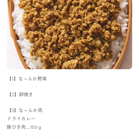
【1】な～んか野菜
【2】卵焼き
【3】な～んか肉
ドライカレー
豚ひき肉…100ｇ