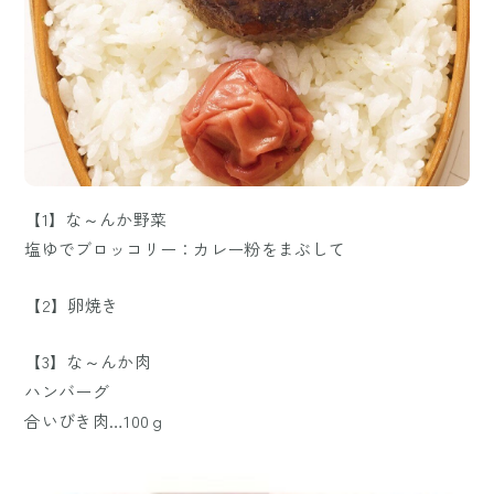
【1】な～んか野菜
塩ゆでブロッコリー：カレー粉をまぶして
【2】卵焼き
【3】な～んか肉
ハンバーグ
合いびき肉…100ｇ