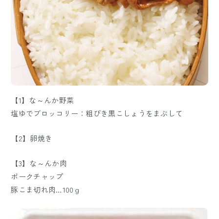
【1】な～んか野菜
塩ゆでブロッコリー：粗びき黒こしょうをまぶして
【2】卵焼き
【3】な～んか肉
ポークチャップ
豚こま切れ肉…100ｇ