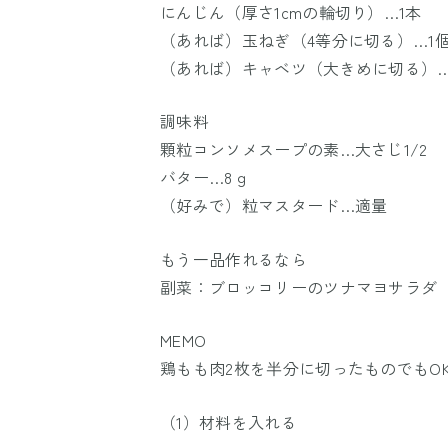
にんじん（厚さ1cmの輪切り）…1本
（あれば）玉ねぎ（4等分に切る）…1
（あれば）キャベツ（大きめに切る）…1
調味料
顆粒コンソメスープの素…大さじ1/2
バター…8ｇ
（好みで）粒マスタード…適量
もう一品作れるなら
副菜：ブロッコリーのツナマヨサラダ
MEMO
鶏もも肉2枚を半分に切ったものでもO
（1）材料を入れる