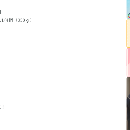
個
/4個（350ｇ）
K！