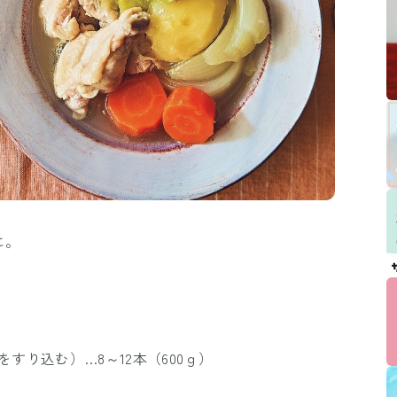
に。
すり込む）…8～12本（600ｇ）