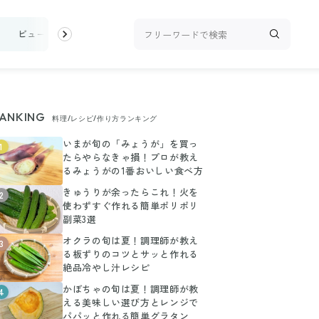
け
ビューティ
100均・雑貨
スーパー
料理レシピ
話題
ANKING
料理/レシピ/作り方ランキング
いまが旬の「みょうが」を買っ
1
たらやらなきゃ損！プロが教え
るみょうがの1番おいしい食べ方
きゅうりが余ったらこれ！火を
2
使わずすぐ作れる簡単ポリポリ
副菜3選
オクラの旬は夏！調理師が教え
3
る板ずりのコツとサッと作れる
絶品冷やし汁レシピ
かぼちゃの旬は夏！調理師が教
4
える美味しい選び方とレンジで
パパッと作れる簡単グラタン