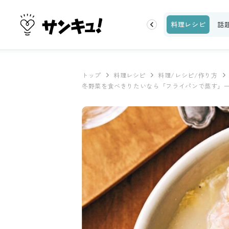
片付け
ビューティ
100均・雑貨
スーパー
料理レシピ
話
トップ
料理レシピ
料理/レシピ/作り方
冬野菜を食べきりたいなら「フライパンで蒸す」