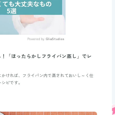
Powered by 
GliaStudios
Mute
ん！「ほったらかしフライパン蒸し」でレ
にかければ、フライパン内で蒸されておいし～く仕
レシピです。