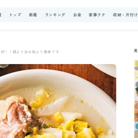
題
トップ
新着
ランキング
お金
家事テク
収納・片付
R
一択！！鍋より炒め物より簡単です