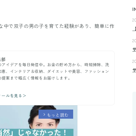
I
2
な中で双子の男の子を育てた経験があり、簡単に作
2
集部
2
のアイデアを毎日発信中。お金の貯め方から、時短掃除、洗
知恵、インテリア＆収納、ダイエットや美容、ファッション
の提案まで幅広く情報をお届けします。
ィールを見る＞
もっと読む
arrow_forward_ios