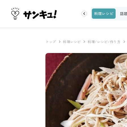
片付け
ビューティ
100均・雑貨
スーパー
料理レシピ
話
トップ
料理レシピ
料理/レシピ/作り方