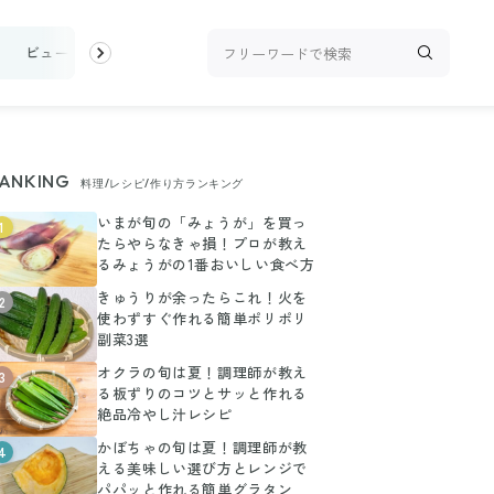
ビューティ
100均・雑貨
スーパー
料理レシピ
話題
ANKING
料理/レシピ/作り方ランキング
いまが旬の「みょうが」を買っ
1
たらやらなきゃ損！プロが教え
るみょうがの1番おいしい食べ方
きゅうりが余ったらこれ！火を
2
使わずすぐ作れる簡単ポリポリ
副菜3選
オクラの旬は夏！調理師が教え
3
る板ずりのコツとサッと作れる
絶品冷やし汁レシピ
かぼちゃの旬は夏！調理師が教
4
える美味しい選び方とレンジで
パパッと作れる簡単グラタン