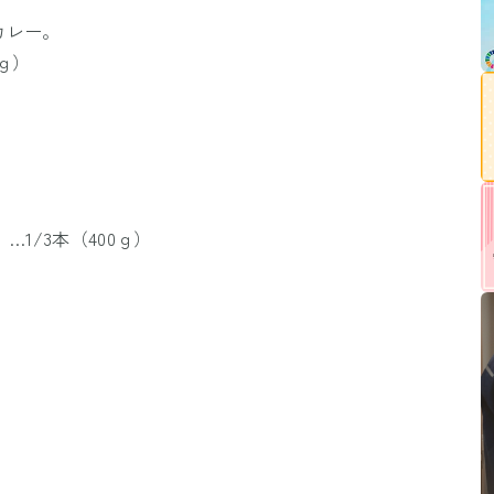
カレー。
4ｇ）
1/3本（400ｇ）