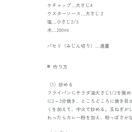
ケチャップ…大さじ4
ウスターソース…大さじ２
塩…小さじ2/3
水…200ml
パセリ（みじん切り）…適量
作り方
（1）炒める
フライパンにサラダ油大さじ1/2を強
に2～3分焼き、ところどころに焼き目
くを加えて、中火で炒める。玉ねぎが
わったらカレー粉を加え、粉っぽさが