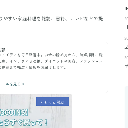
I
りやすい家庭料理を雑誌、書籍、テレビなどで提
2
2
集部
のアイデアを毎日発信中。お金の貯め方から、時短掃除、洗
2
知恵、インテリア＆収納、ダイエットや美容、ファッション
の提案まで幅広く情報をお届けします。
ィールを見る＞
もっと読む
arrow_forward_ios