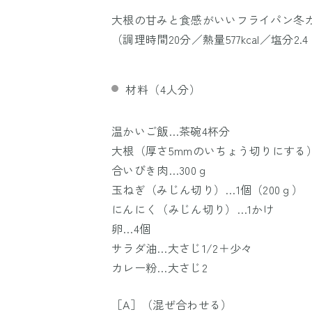
大根の甘みと食感がいいフライパン冬
（調理時間20分／熱量577kcal／塩分2.
材料（4人分）
温かいご飯…茶碗4杯分
大根（厚さ5mmのいちょう切りにする）…
合いびき肉…300ｇ
玉ねぎ（みじん切り）…1個（200ｇ）
にんにく（みじん切り）…1かけ
卵…4個
サラダ油…大さじ1/2＋少々
カレー粉…大さじ2
［A］（混ぜ合わせる）