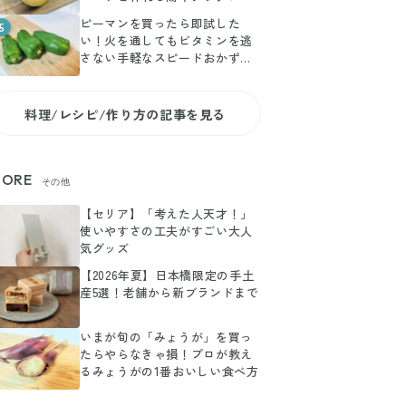
ピーマンを買ったら即試した
5
い！火を通してもビタミンを逃
さない手軽なスピードおかずレ
シピ
料理/レシピ/作り方の記事を見る
ORE
その他
【セリア】「考えた人天才！」
使いやすさの工夫がすごい大人
気グッズ
【2026年夏】日本橋限定の手土
産5選！老舗から新ブランドまで
いまが旬の「みょうが」を買っ
たらやらなきゃ損！プロが教え
るみょうがの1番おいしい食べ方