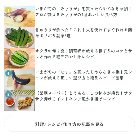
いまが旬の「みょうが」を買ったらやらなきゃ損！
1
プロが教えるみょうがの1番おいしい食べ方
きゅうりが余ったらこれ！火を使わずすぐ作れる簡
2
単ポリポリ副菜3選
オクラの旬は夏！調理師が教える板ずりのコツとサ
3
ッと作れる絶品冷やし汁レシピ
いまが旬の「なす」を買ったらやらなきゃ損！元シ
4
ェフが教える正しい選び方と絶品スピード副菜
【業務スーパー】とうもろこしの甘みが絶品！サク
5
サク弾けるインドネシア風かき揚げレシピ
料理/レシピ/作り方の記事を見る