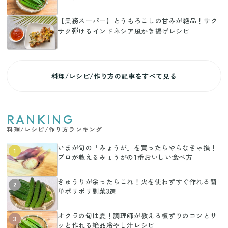
【業務スーパー】とうもろこしの甘みが絶品！サク
サク弾けるインドネシア風かき揚げレシピ
料理/レシピ/作り方の記事をすべて見る
RANKING
料理/レシピ/作り方ランキング
いまが旬の「みょうが」を買ったらやらなきゃ損！
1
プロが教えるみょうがの1番おいしい食べ方
きゅうりが余ったらこれ！火を使わずすぐ作れる簡
2
単ポリポリ副菜3選
オクラの旬は夏！調理師が教える板ずりのコツとサ
3
ッと作れる絶品冷やし汁レシピ