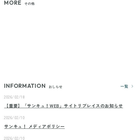
MORE
その他
いまが旬の「みょうが」を買ったらやらなきゃ損！
プロが教えるみょうがの1番おいしい食べ方
【セリア】「考えた人天才！」使いやすさの工夫が
すごい大人気グッズ
【2026年夏】日本橋限定の手土産5選！老舗から新ブ
ランドまで
INFORMATION
一覧
おしらせ
2026/02/18
【重要】「サンキュ！WEB」サイトリプレイスのお知らせ
2026/02/10
サンキュ！ メディアポリシー
2026/02/10