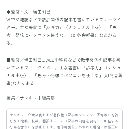
◆監修・文／増田剛己
WEBや雑誌などで散歩関係の記事を書いているフリーライ
ター。主な著書に『歩考力』（ナショナル出版）、『思
考・発想にパソコンを使うな』（幻冬舎新書）などがあ
る。
■監修／増田剛己…WEBや雑誌などで散歩関係の記事を書
いているフリーライター。主な著書に『歩考力』（ナショ
ナル出版）、『思考・発想にパソコンを使うな』(幻冬舎新
書)などがある。
編集／サンキュ！編集部
サンキュ！公式発表および著作権（記事コンテンツ・画像等）を許
可なく複製、転載、翻訳すること（記事の内容を要約して配信する
行為を含む）を禁止します。著作権表記が外された場合には厳正に