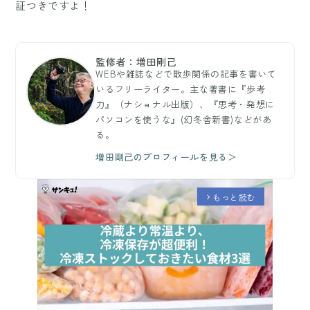
証つきですよ！
監修者：増田剛己
WEBや雑誌などで散歩関係の記事を書いて
いるフリーライター。主な著書に『歩考
力』（ナショナル出版）、『思考・発想に
パソコンを使うな』(幻冬舎新書)などがあ
る。
増田剛己のプロフィールを見る＞
もっと読む
arrow_forward_ios