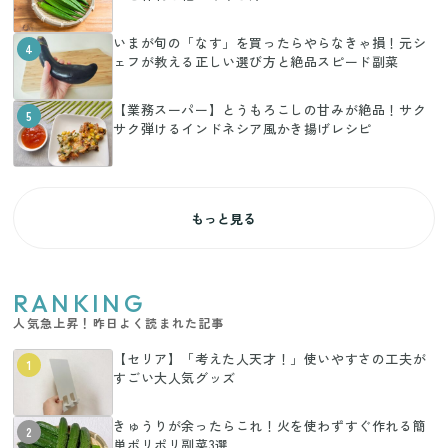
いまが旬の「なす」を買ったらやらなきゃ損！元シ
4
ェフが教える正しい選び方と絶品スピード副菜
【業務スーパー】とうもろこしの甘みが絶品！サク
5
サク弾けるインドネシア風かき揚げレシピ
もっと見る
RANKING
人気急上昇！昨日よく読まれた記事
【セリア】「考えた人天才！」使いやすさの工夫が
1
すごい大人気グッズ
きゅうりが余ったらこれ！火を使わずすぐ作れる簡
2
単ポリポリ副菜3選