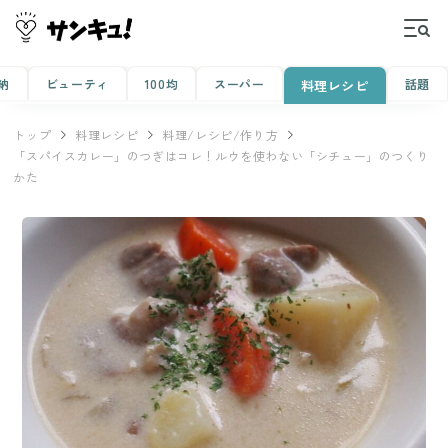
納
ビューティ
100均
スーパー
話題
料理レシピ
トップ
料理レシピ
料理/レシピ/作り方
「スパイスカレー」のつぎはコレ！ルウを使わない「シチュー」のつくり
かた