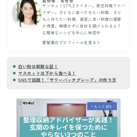
監修者：菅智香
サンキュ！STYLEライター。育児料理アドバ
イザー。子どもに食べさせたい料理、子ど
もと作りたい料理、美容に良い料理の提案
が得意。無理せずに自炊を続けられるよう
な簡単なレシピを中心に発信中
菅智香のプロフィールを見る＞
白い粉は新鮮な証！
マスカットは下から食べる！
SNSで話題！「サワーパッチグレープ」の作り方
もっと読む
arrow_forward_ios