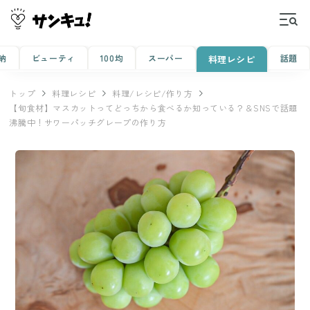
納
ビューティ
100均
スーパー
話題
料理レシピ
トップ
料理レシピ
料理/レシピ/作り方
【旬食材】マスカットってどっちから食べるか知っている？＆SNSで話題
沸騰中！サワーパッチグレープの作り方