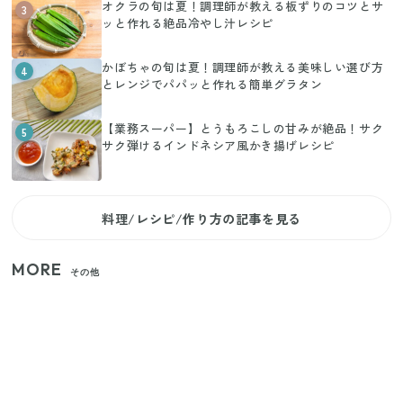
オクラの旬は夏！調理師が教える板ずりのコツとサ
3
ッと作れる絶品冷やし汁レシピ
かぼちゃの旬は夏！調理師が教える美味しい選び方
4
とレンジでパパッと作れる簡単グラタン
【業務スーパー】とうもろこしの甘みが絶品！サク
5
サク弾けるインドネシア風かき揚げレシピ
料理/レシピ/作り方の記事を見る
MORE
その他
【セリア】「考えた人天才！」使いやすさの工夫が
すごい大人気グッズ
いまが旬の「みょうが」を買ったらやらなきゃ損！
プロが教えるみょうがの1番おいしい食べ方