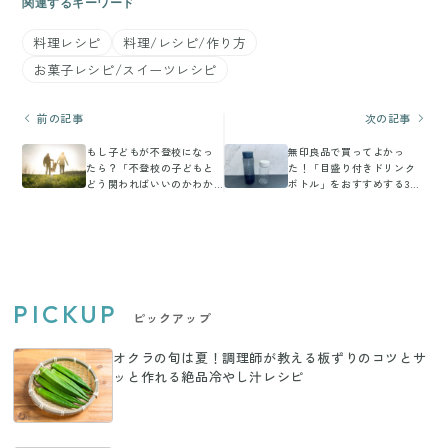
関連するキーワード
料理レシピ
料理/レシピ/作り方
お菓子レシピ/スイーツレシピ
前の記事
次の記事
もし子どもが不登校になっ
無印良品で買ってよかっ
たら？「不登校の子どもと
た！「目盛り付きドリンク
どう関わればいいのかわか
ボトル」をおすすめする3つ
らない…」同じ悩みを持つ
の理由
4,200人の母親をサポートす
るrikaさんインタビュー
PICKUP
ピックアップ
オクラの旬は夏！調理師が教える板ずりのコツとサ
ッと作れる絶品冷やし汁レシピ