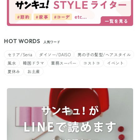
HOT WORDS
人気ワード
セリア/Seria
ダイソー/DAISO
男の子の髪型/ヘアスタイル
風水
韓国ドラマ
業務スーパー
コストコ
イベント
夏休み
お土産