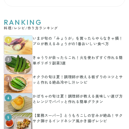
RANKING
料理/レシピ/作り方ランキング
いまが旬の「みょうが」を買ったらやらなきゃ損！
1
プロが教えるみょうがの1番おいしい食べ方
きゅうりが余ったらこれ！火を使わずすぐ作れる簡
2
単ポリポリ副菜3選
オクラの旬は夏！調理師が教える板ずりのコツとサ
3
ッと作れる絶品冷やし汁レシピ
かぼちゃの旬は夏！調理師が教える美味しい選び方
4
とレンジでパパッと作れる簡単グラタン
【業務スーパー】とうもろこしの甘みが絶品！サク
5
サク弾けるインドネシア風かき揚げレシピ