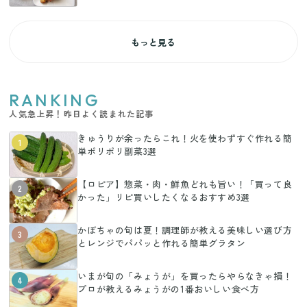
もっと見る
RANKING
人気急上昇！昨日よく読まれた記事
きゅうりが余ったらこれ！火を使わずすぐ作れる簡
1
単ポリポリ副菜3選
【ロピア】惣菜・肉・鮮魚どれも旨い！「買って良
2
かった」リピ買いしたくなるおすすめ3選
かぼちゃの旬は夏！調理師が教える美味しい選び方
3
とレンジでパパッと作れる簡単グラタン
いまが旬の「みょうが」を買ったらやらなきゃ損！
4
プロが教えるみょうがの1番おいしい食べ方