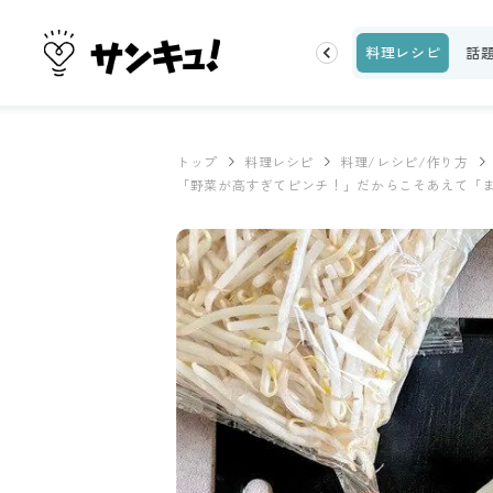
片付け
ビューティ
100均・雑貨
スーパー
料理レシピ
話
トップ
料理レシピ
料理/レシピ/作り方
「野菜が高すぎてピンチ！」だからこそあえて「ま