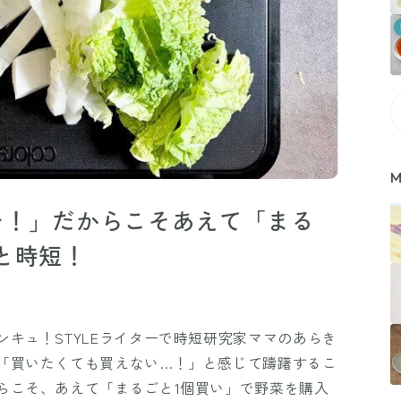
M
チ！」だからこそあえて「まる
と時短！
キュ！STYLEライターで時短研究家ママのあらき
「買いたくても買えない…！」と感じて躊躇するこ
らこそ、あえて「まるごと1個買い」で野菜を購入