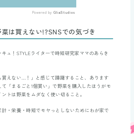
Powered by 
GliaStudios
Mute
野菜は買えない!?SNSでの気づき
キュ！STYLEライターで時短研究家ママのあらき
も買えない…！」と感じて躊躇すること、あります
えて「まるごと1個買い」で野菜を購入したほうがモ
イントは野菜をムダなく使い切ること。
家計・栄養・時短でモヤっとしないためにわが家で