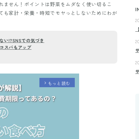
れません！ポイントは野菜をムダなく使い切るこ
I
ても家計・栄養・時短でモヤっとしないためにわが
2
ない!?SNSでの気づき
2
！コスパもアップ
2
もっと読む
arrow_forward_ios