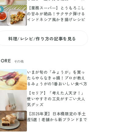
副菜
【業務スーパー】とうもろこし
5
の甘みが絶品！サクサク弾ける
インドネシア風かき揚げレシピ
料理/レシピ/作り方の記事を見る
ORE
その他
いまが旬の「みょうが」を買っ
たらやらなきゃ損！プロが教え
るみょうがの1番おいしい食べ方
【セリア】「考えた人天才！」
使いやすさの工夫がすごい大人
気グッズ
【2026年夏】日本橋限定の手土
産5選！老舗から新ブランドまで