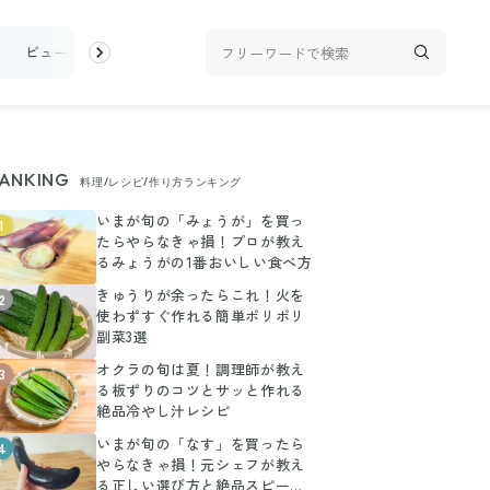
ビューティ
100均・雑貨
スーパー
料理レシピ
話題
ANKING
料理/レシピ/作り方ランキング
いまが旬の「みょうが」を買っ
1
たらやらなきゃ損！プロが教え
るみょうがの1番おいしい食べ方
きゅうりが余ったらこれ！火を
2
使わずすぐ作れる簡単ポリポリ
副菜3選
オクラの旬は夏！調理師が教え
3
る板ずりのコツとサッと作れる
絶品冷やし汁レシピ
いまが旬の「なす」を買ったら
4
やらなきゃ損！元シェフが教え
る正しい選び方と絶品スピード