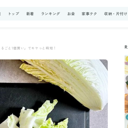
題
トップ
新着
ランキング
お金
家事テク
収納・片付け
R
るごと1個買い」でモヤっと時短！