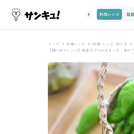
片付け
ビューティ
100均・雑貨
スーパー
料理レシピ
話
トップ
料理レシピ
料理/レシピ/作り方
【麺つゆアレンジ】野菜のプロがはまった！旬の”