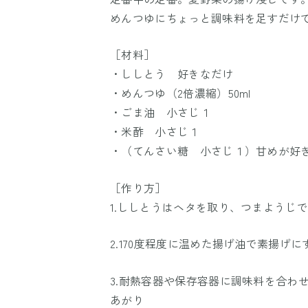
めんつゆにちょっと調味料を足すだけ
［材料］
・ししとう 好きなだけ
・めんつゆ（2倍濃縮）50ml
・ごま油 小さじ１
・米酢 小さじ１
・（てんさい糖 小さじ１）甘めが好
［作り方］
1.ししとうはヘタを取り、つまようじ
2.170度程度に温めた揚げ油で素揚げに
3.耐熱容器や保存容器に調味料を合わ
あがり