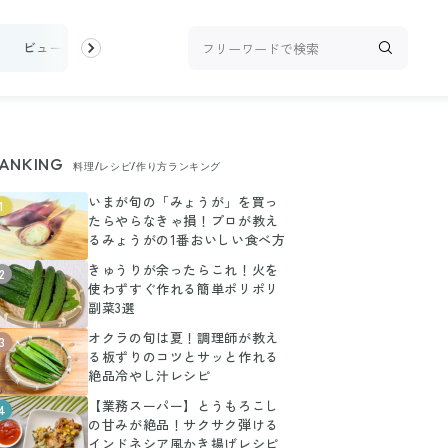
ビューティ
100均・雑貨
スーパー
料理レシピ
話題
ANKING
料理/レシピ/作り方ランキング
いまが旬の「みょうが」を買っ
1
たらやらなきゃ損！プロが教え
るみょうがの1番おいしい食べ方
きゅうりが余ったらこれ！火を
2
使わずすぐ作れる簡単ポリポリ
副菜3選
オクラの旬は夏！調理師が教え
3
る板ずりのコツとサッと作れる
絶品冷やし汁レシピ
【業務スーパー】とうもろこし
4
の甘みが絶品！サクサク弾ける
インドネシア風かき揚げレシピ