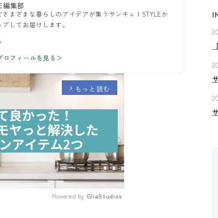
E編集部
さまざまな暮らしのアイデアが集うサンキュ！STYLEか
I
ップしてお届けします。
2
ら
のプロフィールを見る＞
2
もっと読む
arrow_forward_ios
2
Powered by 
GliaStudios