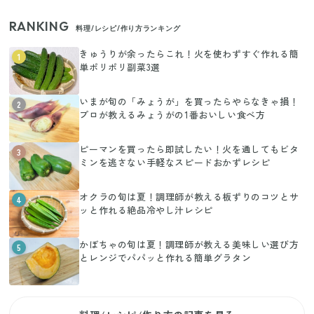
RANKING
料理/レシピ/作り方ランキング
きゅうりが余ったらこれ！火を使わずすぐ作れる簡
1
単ポリポリ副菜3選
いまが旬の「みょうが」を買ったらやらなきゃ損！
2
プロが教えるみょうがの1番おいしい食べ方
ピーマンを買ったら即試したい！火を通してもビタ
3
ミンを逃さない手軽なスピードおかずレシピ
オクラの旬は夏！調理師が教える板ずりのコツとサ
4
ッと作れる絶品冷やし汁レシピ
かぼちゃの旬は夏！調理師が教える美味しい選び方
5
とレンジでパパッと作れる簡単グラタン