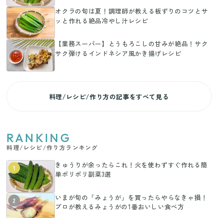
オクラの旬は夏！調理師が教える板ずりのコツとサ
ッと作れる絶品冷やし汁レシピ
【業務スーパー】とうもろこしの甘みが絶品！サク
サク弾けるインドネシア風かき揚げレシピ
料理/レシピ/作り方の記事をすべて見る
RANKING
料理/レシピ/作り方ランキング
きゅうりが余ったらこれ！火を使わずすぐ作れる簡
1
単ポリポリ副菜3選
いまが旬の「みょうが」を買ったらやらなきゃ損！
2
プロが教えるみょうがの1番おいしい食べ方