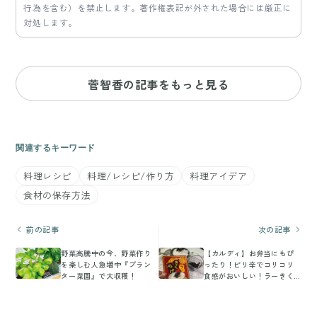
行為を含む）を禁止します。著作権表記が外された場合には厳正に
対処します。
菅智香の記事をもっと見る
関連するキーワード
料理レシピ
料理/レシピ/作り方
料理アイデア
食材の保存方法
前の記事
次の記事
野菜高騰中の今、野菜作り
【カルディ】お弁当にもぴ
を楽しむ人急増中『プラン
ったり！ピリ辛でコリコリ
ター菜園』で大収穫！
食感がおいしい！ラーきく
らげ