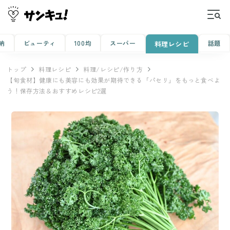
納
ビューティ
100均
スーパー
話題
料理レシピ
トップ
料理レシピ
料理/レシピ/作り方
【旬食材】健康にも美容にも効果が期待できる「パセリ」をもっと食べよ
う！保存方法＆おすすめレシピ2選