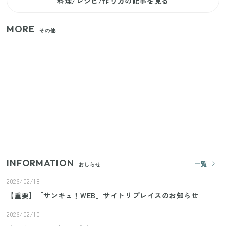
料理/レシピ/作り方の記事を見る
MORE
その他
家族4人で100ギガ3,200円！ 今なら最大6ヵ月割引
（11/4まで）
【2026年8月4日スタート】ファミマ「45%増量作
戦」が再び！2週にわたり発売の全13種をレポート
きゅうりが余ったらこれ！火を使わずすぐ作れる簡
単ポリポリ副菜3選
INFORMATION
一覧
おしらせ
2026/02/18
【重要】「サンキュ！WEB」サイトリプレイスのお知らせ
2026/02/10