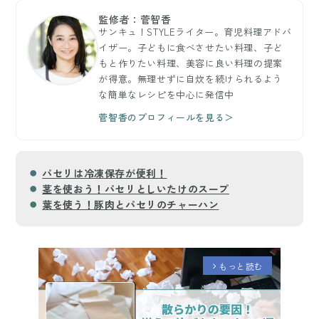
監修者：菅智香
サンキュ！STYLEライター。育児料理アドバ
イザー。子どもに食べさせたい料理、子ど
もと作りたい料理、美容に良い料理の提案
が得意。無理せずに自炊を続けられるよう
な簡単なレシピを中心に発信中
菅智香のプロフィールを見る＞
パセリは冷凍保存が便利！
茎を使おう！パセリとしいたけのスープ
葉を使う！豚肉とパセリのチャーハン
もっと読む
arrow_forward_ios