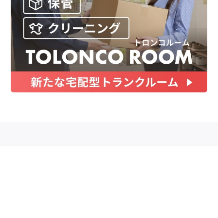
お金
家事テク